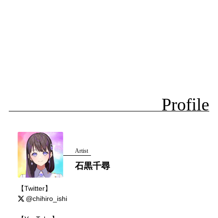
Profile
Artist
石黒千尋
【Twitter】
@chihiro_ishi