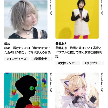
Related Artist 005
Related Artist 006
ぽめ
美郷あき
ぽめ 届けたいのは「救われたかっ
美郷あき 透明に抜けていく高音と
たあの日の自分」に寄り添える音楽
パワフルな抜けで描く多彩な感情表
現
#インディーズ
#楽器奏者
#VOCALOID
#女性シンガー
#ポップス
#
Related Artist 007
Related Artist 008