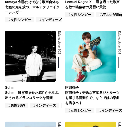
tamaya 創作だけでなく歌声自体も
Lemuel Ragna X' 透き通った歌声
七色の光を放つ、マルチクリエイタ
を放つ猫信者の見習い天使
ーシンガー
#女性シンガー
#VTuber/VSinger
#女性シンガー
#インディーズ
#女性ユニット
Related Artist 003
Related Artist 004
Suhm
阿部桃子
Suhm 研ぎ澄ませた感性から生み
阿部桃子：秀逸な言葉選びとルーツ
出されるメランコリックな音楽
を感じる音楽性で、ならではの楽曲
を描き出す
#男性SSW
#インディーズ
#DJ
#女性シンガー
#インディーズ