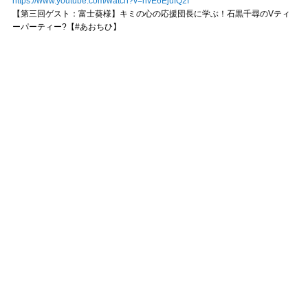
https://www.youtube.com/watch?v=nvE6EjufQ2I
【第三回ゲスト：富士葵様】キミの心の応援団長に学ぶ！石黒千尋のVティ
ーパーティー?【#あおちひ】