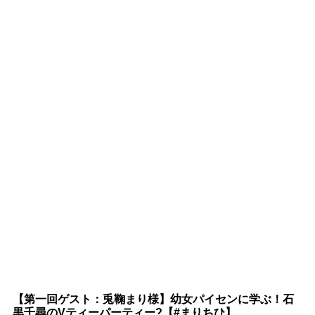
【第一回ゲスト：兎鞠まり様】幼女パイセンに学ぶ！石
黒千尋のVティーパーティー?【#まりちひ】