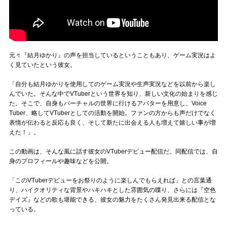
元々『結月ゆかり』の声を担当しているということもあり、ゲーム実況はよ
く見ていたという彼女。
「自分も結月ゆかりを使用してのゲーム実況や生声実況などを以前から楽し
んでいた。そんな中でVTuberという世界を知り、新しい文化の始まりを感じ
た。そこで、自身もバーチャルの世界に行けるアバターを用意し、Voice
Tuber、略してVTuberとしての活動を開始。ファンの方からも声だけでなく
表情が伝わると反応も良く、そして新たに出会える人も増えて嬉しい事が増
えた！」。
この動画は、そんな風に話す彼女のVTuberデビュー配信だ。同配信では、自
身のプロフィールや趣味などを公開。
「このVTuberデビューをお祭りのように楽しんでもらえれば」との言葉通
り、ハイクオリティな背景やハキハキとした雰囲気の喋り、さらには『空色
デイズ』などの歌も堪能できる、彼女の魅力をたくさん発見出来る配信とな
っている。