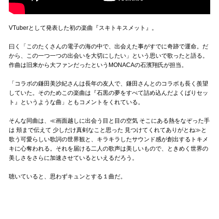
VTuberとして発表した初の楽曲『スキトキスメット』。
曰く「このたくさんの電子の海の中で、出会えた事がすでに奇跡で運命。だ
から、この一つ一つの出会いを大切にしたい」という思いで歌ったと語る。
作曲は旧来から大ファンだったというMONACAの石濱翔氏が担当。
「コラボの鎌田美沙紀さんは長年の友人で、鎌田さんとのコラボも長く羨望
していた。そのためこの楽曲は『石黒の夢をすべて詰め込んだよくばりセッ
ト』というような曲」ともコメントをくれている。
そんな同曲は、≪画面越しに出会う目と目の空気 そこにある熱をなぞった手
は 頬まで伝えて 少しだけ真剣なこと思った 見つけてくれてありがとね≫と
歌う可愛らしい歌詞の世界観と、キラキラしたサウンド感が創出するトキメ
キに心奪われる。それを届ける二人の歌声は美しいもので、ときめく世界の
美しさをさらに加速させているといえるだろう。
聴いていると、思わずキュンとする１曲だ。