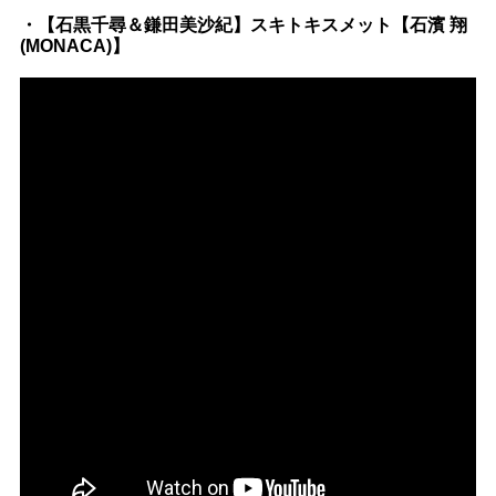
・【石黒千尋＆鎌田美沙紀】スキトキスメット【石濱 翔
(MONACA)】