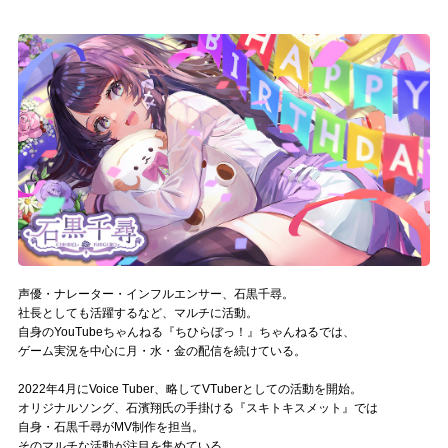
記事リクエスト
ログイン
LINK
muevoクラウドファンディング
muevoコミュニティ
ぶいクラ！by muevo
声優・ナレーター・インフルエンサー、石黒千尋。
ぶいコミュ！by muevo
社長としても活躍するなど、マルチに活動。
自身のYouTubeちゃんねる『ちひらぼっ！』ちゃんねるでは、
ぶいマガ！ by muevo
ゲーム実況を中心に月・水・金の配信を続けている。
2022年4月にVoice Tuber、略してVTuberとしての活動を開始。
オリジナルソング、石濱翔氏の手掛ける『スキトキスメット』では
Follow us
自身・石黒千尋がMV制作を担当。
そのマルチな活動が注目を集めている。