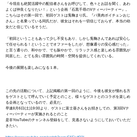
「今現在も絶賛活躍中の配信者さんをお呼びして、色々とお話を聞く、あわ
よくば仲良くなりたい！」という企画『石黒千尋のVティーパーティー』。
こちらはその第一回で、初回ゲストは兎鞠まり氏。『バ美肉ボイチェンおじ
さん』と名乗っている同氏だが、彼女はそれを一切信じておらず、本当の幼
女だと信じているそうだ。
「初回ということもあって少し不安もあり、しかし兎鞠さんであれば安心し
て任せられる！ということでオファーをしたが、想像通りの安心感だった」
と言う通りの、和やかで、でも賑やかで、リラックス感と楽しめる雰囲気が
同居した、とても良い雰囲気の時間・空間を提供してくれている。
今後の展開も楽しみになる１本。
この先の活動について、上記掲載の第一回のように、今後も彼女が憧れる方
をゲストとして呼んでいく予定とのこと。様々なゲストとのコラボを楽しめ
る企画となっているので、必見だ。
早速8月6日(土)19:00より、ゲストに富士葵さんをお招きしての、第3回Vテ
ィーパーティーが実施されるとのこと
是非YouTubeのチャンネル登録をして、見逃さないようにしておいていただ
きたい。