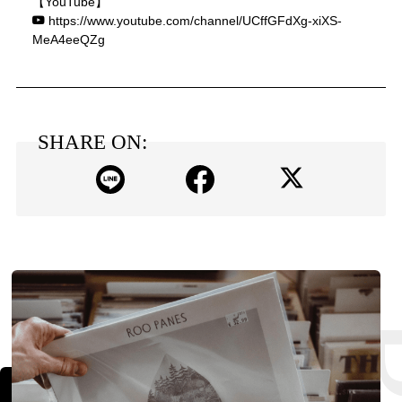
【YouTube】
https://www.youtube.com/channel/UCffGFdXg-xiXS-
MeA4eeQZg
SHARE ON: