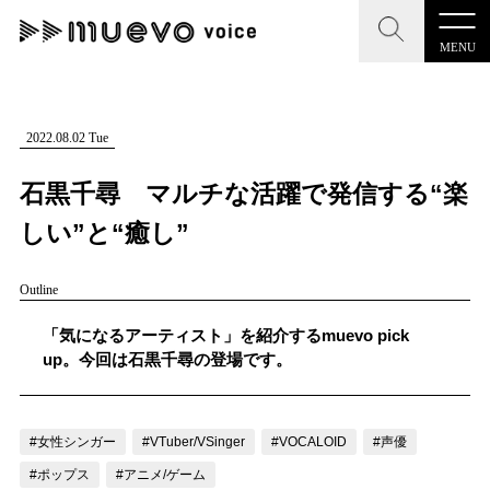
MENU
CLOSE
CLOSE
muevo media
記事を検索する
2022.08.02 Tue
"読者の声を形にする”音楽特化メディア
石黒千尋 マルチな活躍で発信する“楽
しい”と“癒し”
Outline
MENU
人気ワード
記事一覧
「気になるアーティスト」を紹介するmuevo pick
#男性SSW
#ポップス
#女性SSW
#ロック
up。今回は石黒千尋の登場です。
プレスリリース一覧
#男性シンガー
#HR/HM
#女性シンガー
会社概要
#ヒップホップ
#男性シンガーグループ
#R&B/ソウル
#女性シンガー
#VTuber/VSinger
#VOCALOID
#声優
お問い合わせ
#ポップス
#アニメ/ゲーム