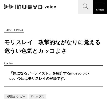
MENU
CLOSE
CLOSE
muevo media
記事を検索する
2022.11.19 Sat
"読者の声を形にする”音楽特化メディア
モリスレイ 攻撃的ながなりに覚える
危うい色気とカッコよさ
Outline
MENU
人気ワード
記事一覧
「気になるアーティスト」を紹介するmuevo pick
#男性SSW
#ポップス
#女性SSW
#ロック
up。今回はモリスレイの登場です。
プレスリリース一覧
#男性シンガー
#HR/HM
#女性シンガー
会社概要
#ヒップホップ
#男性シンガーグループ
#R&B/ソウル
#男性シンガー
#ポップス
お問い合わせ