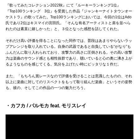
『歌ってみたコレクション2022秋』にて『ルーキーランキング1位』
『Top100ランキング 3位』を受賞した作品『ジャンキーナイトタウンオー
ケストラ』の歌ってみた。Top100ランキングにおいては、今回の1位はAdo
氏であり2位はキスマイの宮田氏。「そんな有名アーティストと肩を並べら
れたのは素直に嬉しかった」と、３位となった感想を話してくれた。
それだけ高い評価を得ることになった同作では、普段はあまりやらないラッ
プアレンジを取り入れている。自身の武器であると自負している“がなり”も
ふんだんに取り入れられており、攻撃力の高さに圧倒される。その高い攻撃
力は楽曲のサウンド感とも相性抜群であり、聴いていると心の奥に沸き上が
るようなものを感じてくる。気分を上げたい時にピッタリな１作だ。
また、「もちろん賞レースなので評価を受けることは意識したものの、それ
以上に楽曲に対してのリスペクトをもって取り組んだ楽曲」というその姿勢
も、彼の、そしてこの作品の一つの魅力だろう。
・カフカ / パルモカ feat. モリスレイ