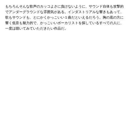
もちろんそんな歌声のカッコよさに負けないように、サウンド自体も攻撃的
でアンダーグラウンドな雰囲気がある。インダストリアルな響きもあって、
歌もサウンドも、とにかくかっこいい１曲だといえるだろう。胸の底の方に
響く低音も魅力的で、かっこいいボーカリストを探しているすべての人に、
一度は聴いてみていただきたい作品だ。