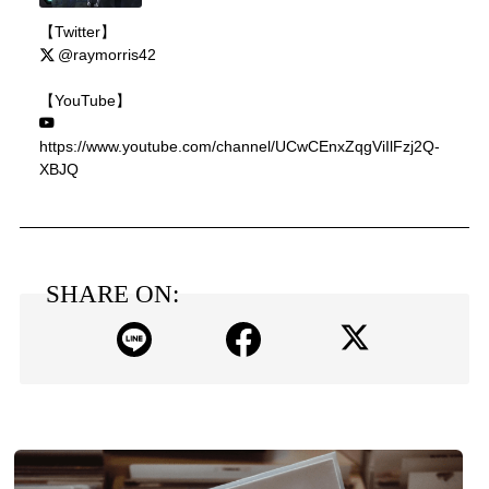
【Twitter】
@raymorris42
【YouTube】
https://www.youtube.com/channel/UCwCEnxZqgViIlFzj2Q-
XBJQ
SHARE ON: