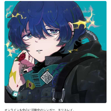
記事リクエスト
ログイン
LINK
muevoクラウドファンディング
muevoコミュニティ
ぶいクラ！by muevo
ぶいコミュ！by muevo
ぶいマガ！ by muevo
Follow us
オンラインを中心に活動中のシンガー、モリスレイ。