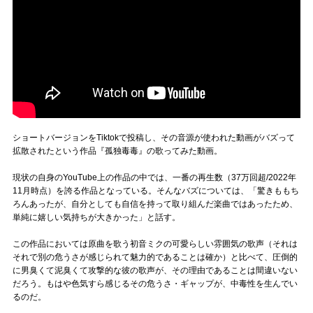
ショートバージョンをTiktokで投稿し、その音源が使われた動画がバズって
拡散されたという作品『孤独毒毒』の歌ってみた動画。
現状の自身のYouTube上の作品の中では、一番の再生数（37万回超/2022年
11月時点）を誇る作品となっている。そんなバズについては、「驚きももち
ろんあったが、自分としても自信を持って取り組んだ楽曲ではあったため、
単純に嬉しい気持ちが大きかった」と話す。
この作品においては原曲を歌う初音ミクの可愛らしい雰囲気の歌声（それは
それで別の危うさが感じられて魅力的であることは確か）と比べて、圧倒的
に男臭くて泥臭くて攻撃的な彼の歌声が、その理由であることは間違いない
だろう。もはや色気すら感じるその危うさ・ギャップが、中毒性を生んでい
るのだ。