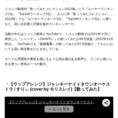
Official SNS
ニコニコ動画内『歌ってみたコレクション2022春』にて『ルーキーランキン
グ1位』『Top100ランキング3位』。さらに同『歌ってみたコレクション
2022秋』でも『ルーキーランキング1位』『Top100ランキング3位』に輝く
など、高い注目度と評価を集めているシンガーだ。
活動の中心はニコニコ動画とYouTubeで、ニコニコ動画では2021年９月に
発信した『シャンティ（SHANTI）』の歌ってみたが40万回超（2022年11月
時点）、YouTubeでも『孤独毒毒』の歌ってみたが37万回超と、どちらにお
いても高い再生数をたたき出している。
ダークな雰囲気や毒気を感じるような歪み感のある歌声と、そこから感じら
れる危うい色気が一つの魅力。
・【ラップアレンジ】ジャンキーナイトタウンオーケス
トラ / すりぃ (cover by モリスレイ)【歌ってみた】