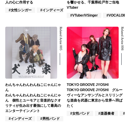
人の心に作用する
を響かせる、千葉県松戸市ご当地
VTuber
#女性シンガー
#インディーズ
#作詞/作曲家
#VTuber/VSinger
#VOCALOID
Related Artist 005
Related Artist 006
わんちゃんわんわんねこにゃんにゃ
TOKYO GROOVE JYOSHI
ん
TOKYO GROOVE JYOSHI グルー
わんちゃんわんわんねこにゃんにゃ
ヴィーなアンサンブルとスリリング
ん 個性とユーモアと音楽的なクオ
な楽曲を武器に東京から世界へ羽ば
リティが生み出す最強にして最高の
たく
エンターテインメント
#女性バンド
#楽器奏者
#R
#インディーズ
#男性バンド
#ラッパー