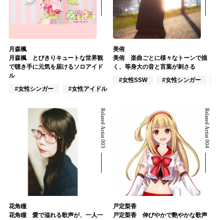
月森楓
美侑
月森楓 とびきりキュートな世界観
美侑 楽曲ごとに様々なトーンで描
で聴き手に元気を届けるソロアイド
く、等身大の音と言葉が刺さる
ル
#女性SSW
#女性シンガー
#女性シンガー
#女性アイドル
#作詞/作曲家
Related Artist 003
Related Artist 004
花角瞳
戸定梨香
花角瞳 愛で溢れる歌声が、一人一
戸定梨香 伸びやかで艶やかな歌声