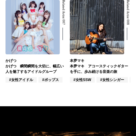
Related Artist 007
Related Artist 008
かげつ
本夛マキ
かげつ 瞬間瞬間を大切に、幅広い
本夛マキ アコースティックギター
人を魅了するアイドルグループ
を手に、歩み続ける音楽の旅
#女性アイドル
#ポップス
#女性SSW
#女性シンガー