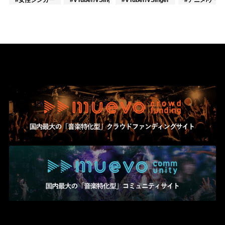
#女性シンガー
#VTuber/VSinger
#VTuber/VSinger
#J-POP
#アニメ/ゲー