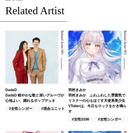
Related Artist
Related Artist 001
Related Artist 002
DadaD
羽村きみか
DadaD 軽やかな歌と深いグルーヴが
羽村きみか ふわふわした雰囲気で
心地よい、踊れるポップデュオ
リスナーの心もほぐす天使系美少女
VTuberは、今日もロックをかき鳴ら
#女性シンガー
#混合ユニット
#ポップス
す
#女性SSW
#女性シンガー
#