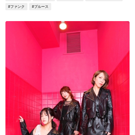
#ファンク
#ブルース
記事リクエスト
ログイン
LINK
muevoクラウドファンディング
muevoコミュニティ
ぶいクラ！by muevo
ぶいコミュ！by muevo
ぶいマガ！ by muevo
Follow us