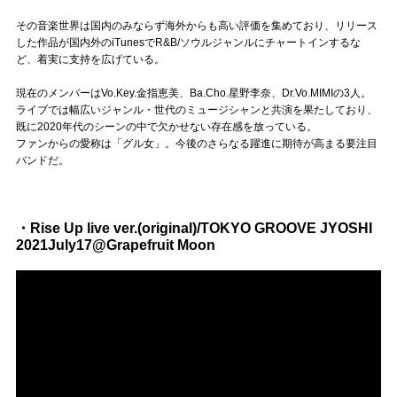
その音楽世界は国内のみならず海外からも高い評価を集めており、リリース
した作品が国内外のiTunesでR&B/ソウルジャンルにチャートインするな
ど、着実に支持を広げている。
現在のメンバーはVo.Key.金指恵美、Ba.Cho.星野李奈、Dr.Vo.MIMIの3人。
ライブでは幅広いジャンル・世代のミュージシャンと共演を果たしており、
既に2020年代のシーンの中で欠かせない存在感を放っている。
ファンからの愛称は「グル女」。今後のさらなる躍進に期待が高まる要注目
バンドだ。
・Rise Up live ver.(original)/TOKYO GROOVE JYOSHI
2021July17@Grapefruit Moon