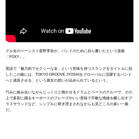
グル女のベーシスト星野李奈が、バンドのために自ら書いたという楽曲
「FOXY」。
英語で「魅力的でセクシーな女」という意味を持つスラングをタイトルに冠
したこの曲には、TOKYO GROOVE JYOSHIをグローバルに活躍するバンド
へと成長させる、という彼女の想いが込められているという。
巧みに絡み合いながらじっくりと聴かせるドラムとベースのグルーヴ、その
上で多彩に踊るキーボードのフレーズやいい意味で不敵な情緒を醸し出すブ
ラスサウンドなど、シンプルに研ぎ澄まされながらも見どころの多い一曲
だ。