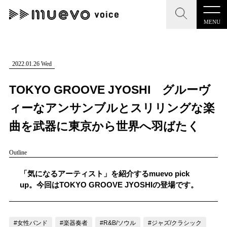
MENU
CLOSE
CLOSE
muevo media
記事を検索する
2022.01.26 Wed
"読者の声を形にする”音楽特化メディア
TOKYO GROOVE JYOSHI グルーヴ
ィーなアンサンブルとスリリングな楽
曲を武器に東京から世界へ羽ばたく
MENU
人気ワード
Outline
記事一覧
#男性SSW
#ポップス
#女性SSW
#ロック
「気になるアーティスト」を紹介するmuevo pick
プレスリリース一覧
#男性シンガー
#HR/HM
#女性シンガー
up。今回はTOKYO GROOVE JYOSHIの登場です。
会社概要
#ヒップホップ
#男性シンガーグループ
#R&B/ソウル
お問い合わせ
#女性バンド
#楽器奏者
#R&B/ソウル
#ジャズ/クラシック