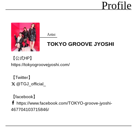
Profile
Artist
TOKYO GROOVE JYOSHI
【公式HP】
https://tokyogroovejyoshi.com/
【Twitter】
@TGJ_official_
【facebook】
https://www.facebook.com/TOKYO-groove-jyoshi-
467704103715846/