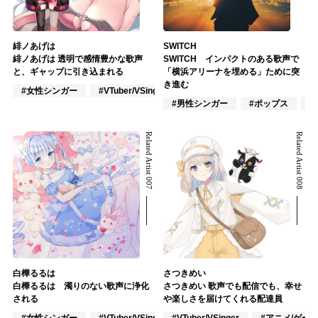
緋ノあげは
SWITCH
緋ノあげは 透明で感情豊かな歌声
SWITCH インパクトのある歌声で
と、ギャップに引き込まれる
「横浜アリーナを埋める」ために突
き進む
#女性シンガー
#VTuber/VSinger
#VOCALOID
#男性シンガー
#ポップス
#
Related Artist 007
Related Artist 008
白樺るるは
さつきめい
白樺るるは 濁りのない歌声に浄化
さつきめい 歌声でも配信でも、幸せ
される
や楽しさを届けてくれる配達員