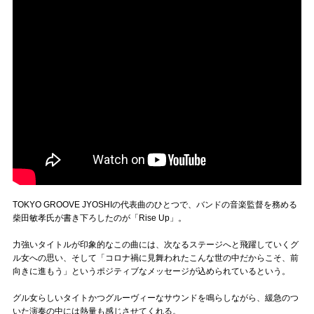
TOKYO GROOVE JYOSHIの代表曲のひとつで、バンドの音楽監督を務める
柴田敏孝氏が書き下ろしたのが「Rise Up」。
力強いタイトルが印象的なこの曲には、次なるステージへと飛躍していくグ
ル女への思い、そして「コロナ禍に見舞われたこんな世の中だからこそ、前
向きに進もう」というポジティブなメッセージが込められているという。
グル女らしいタイトかつグルーヴィーなサウンドを鳴らしながら、緩急のつ
いた演奏の中には熱量も感じさせてくれる。