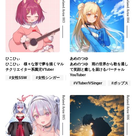
Related Artist 003
Related Artist 004
ひこひぃ
あめのつゆ
ひこひぃ 様々な形で夢を描くマル
あめのつゆ 雨の世界から歌を通し
チクリエイター系園児VTuber
て笑顔と癒しを届けるバーチャル
YouTuber
#女性SSW
#女性シンガー
#インディーズ
#VTuber/VSinger
#ポップス
Related Artist 005
Related Artist 006