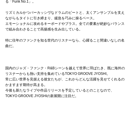
る「Funk No.1」。
リズミカルかつパーカッシヴなドラムのビートと、太くアンサンブルを支え
ながらもタイトに引き締まり、緩急を巧みに操るベース。
エモーショナルに攻めるキーボードやブラス。全ての要素が絶妙なバランス
で組み合わさることで高揚感を生み出している。
特に往年のファンクを知る世代のリスナーなら、心躍ること間違いなしの名
曲だ。
国内のジャズ・ファンク・R&Bシーンを越えて世界に羽ばたき、既に海外の
リスナーからも熱い支持を集めているTOKYO GROOVE JYOSHI。
常に広い世界を見据える彼女たちが、これからどんな活躍を見せてくれるの
かますます期待が高まる。
今後も新たなライブや作品リリースを予定しているとのことなので、
TOKYO GROOVE JYOSHIの新展開に注目だ。