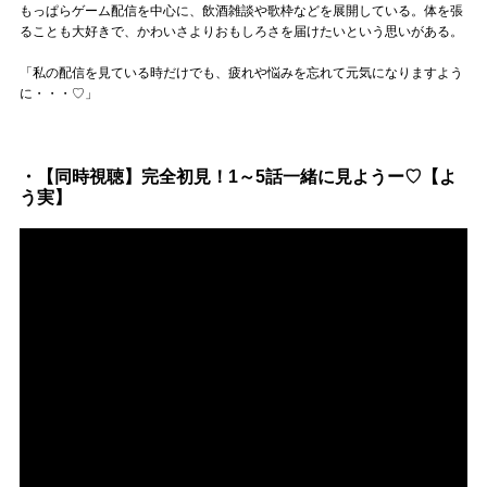
Official SNS
もっぱらゲーム配信を中心に、飲酒雑談や歌枠などを展開している。体を張
ることも大好きで、かわいさよりおもしろさを届けたいという思いがある。
「私の配信を見ている時だけでも、疲れや悩みを忘れて元気になりますよう
に・・・♡」
・【同時視聴】完全初見！1～5話一緒に見ようー♡【よ
う実】