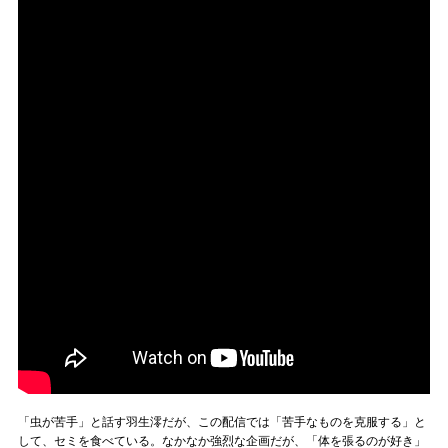
「虫が苦手」と話す羽生澪だが、この配信では「苦手なものを克服する」と
して、セミを食べている。なかなか強烈な企画だが、「体を張るのが好き」