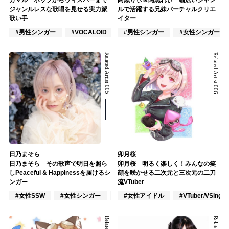
ガマル ポップからウィスパーまで
阿黒りぃ＆阿黒れぃ 幅広いジャン
ジャンルレスな歌唱を見せる実力派
ルで活躍する兄妹バーチャルクリエ
歌い手
イター
#男性シンガー
#VOCALOID
#ポップス
#男性シンガー
#女性シンガー
Related Artist 005
Related Artist 006
日乃まそら
卯月桜
日乃まそら その歌声で明日を照ら
卯月桜 明るく楽しく！みんなの笑
しPeaceful & Happinessを届けるシ
顔を咲かせる二次元と三次元の二刀
ンガー
流VTuber
#女性SSW
#女性シンガー
#インディーズ
#女性アイドル
#VTuber/VSinger