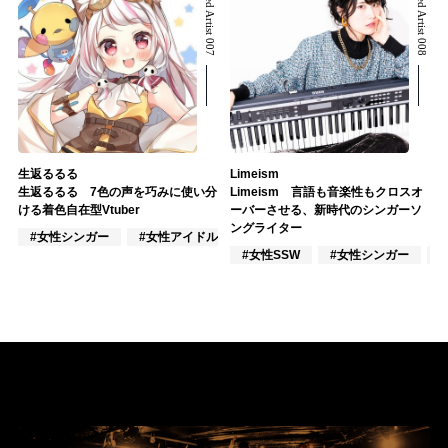
Related Artist 007
Related Artist 008
生返るるる
Limeism
生返るるる 7色の声を巧みに使い分
Limeism 言語も音楽性もクロスオ
ける着色自在型Vtuber
ーバーさせる、新時代のシンガーソ
ングライター
#女性シンガー
#女性アイドル
#VOCALOID
#女性SSW
#女性シンガー