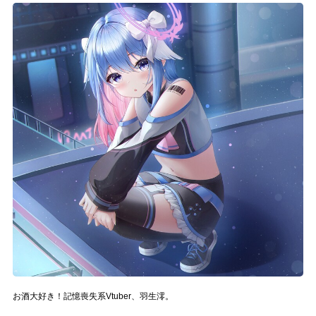
記事リクエスト
ログイン
LINK
muevoクラウドファンディング
muevoコミュニティ
ぶいクラ！by muevo
ぶいコミュ！by muevo
ぶいマガ！ by muevo
Follow us
お酒大好き！記憶喪失系Vtuber、羽生澪。