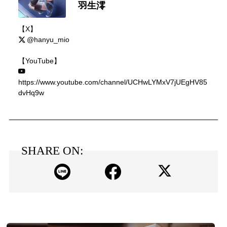
羽生澪
【X】
@hanyu_mio
【YouTube】
https://www.youtube.com/channel/UCHwLYMxV7jUEgHV85
dvHq9w
SHARE ON: