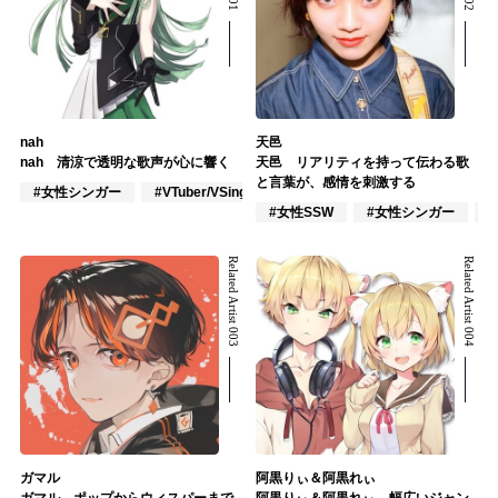
nah
天邑
nah 清涼で透明な歌声が心に響く
天邑 リアリティを持って伝わる歌
と言葉が、感情を刺激する
#女性シンガー
#VTuber/VSinger
#ポップス
#女性SSW
#女性シンガー
Related Artist 003
Related Artist 004
ガマル
阿黒りぃ＆阿黒れぃ