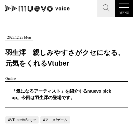
MENU
CLOSE
CLOSE
muevo media
記事を検索する
2023.12.25 Mon
"読者の声を形にする”音楽特化メディア
羽生澪 親しみやすさがクセになる、
元気をくれるVtuber
Outline
MENU
人気ワード
記事一覧
「気になるアーティスト」を紹介するmuevo pick
#男性SSW
#ポップス
#女性SSW
#ロック
up。今回は羽生澪の登場です。
プレスリリース一覧
#男性シンガー
#HR/HM
#女性シンガー
会社概要
#ヒップホップ
#男性シンガーグループ
#R&B/ソウル
#VTuber/VSinger
#アニメ/ゲーム
お問い合わせ