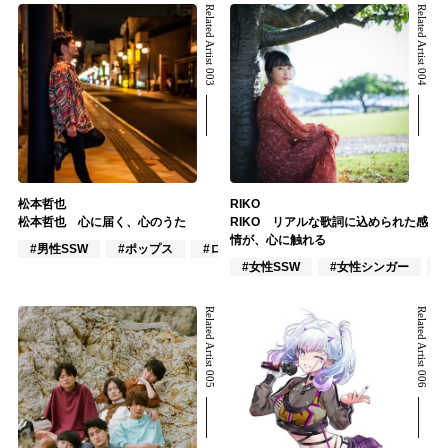
Related Artist 003
Related Artist 004
松本哲也
RIKO
松本哲也 心に届く、心のうた
RIKO リアルな歌詞に込められた感
情が、心に触れる
#男性SSW
#ポップス
#ロック
#女性SSW
#女性シンガー
Related Artist 005
Related Artist 006