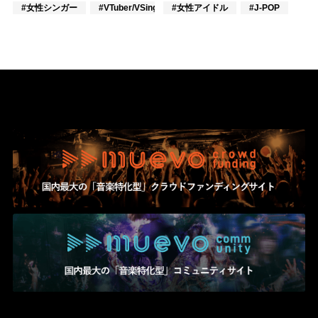
#女性シンガー
#VTuber/VSinger
#女性アイドル
#作詞/作曲家
#J-POP