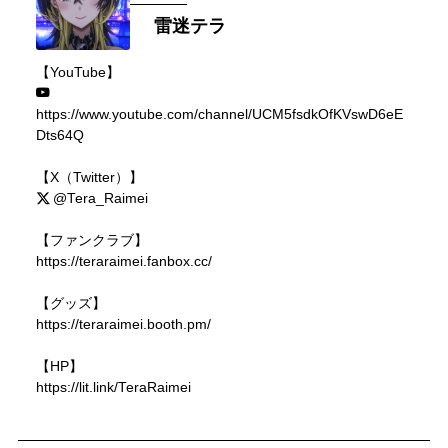
雷迷テラ
【YouTube】
https://www.youtube.com/channel/UCM5fsdkOfKVswD6eE
Dts64Q
【X（Twitter）】
@Tera_Raimei
【ファンクラブ】
https://teraraimei.fanbox.cc/
【グッズ】
https://teraraimei.booth.pm/
【HP】
https://lit.link/TeraRaimei