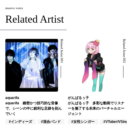
muevo voice
Related Artist
Related Artist 001
Related Artist 002
aquarifa
がんばるぅ子
aquarifa 緻密かつ技巧的な音像
がんばるぅ子 多彩な動画でリスナ
で、シーンの中に鋭利な足跡を刻ん
ーを魅了する未来のバーチャルエー
でいく
ジェント
#インディーズ
#混合バンド
#ロック
#女性シンガー
#VTuber/VSinger