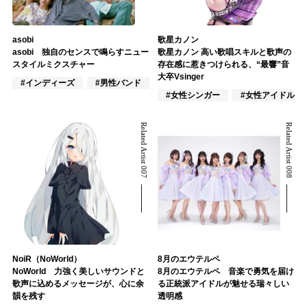
asobi
歌星カノン
asobi 独自のセンスで鳴らすニュー
歌星カノン 高い歌唱スキルと歌声の
スタイルミクスチャー
存在感に惹きつけられる、“最響”音
大卒Vsinger
#インディーズ
#男性バンド
#ポップス
#女性シンガー
#女性アイドル
Related Artist 007
Related Artist 008
NoiR（NoWorld）
8月のエウテルペ
NoWorld 力強く美しいサウンドと
8月のエウテルペ 音楽で勇気を届け
歌声に込めるメッセージが、心に余
る正統派アイドルが魅せる瑞々しい
韻を残す
透明感