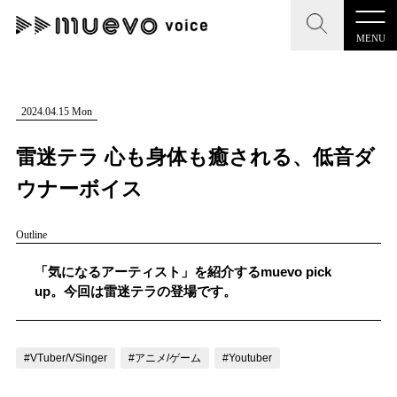
MENU
CLOSE
CLOSE
muevo media
記事を検索する
2024.04.15 Mon
"読者の声を形にする”音楽特化メディア
雷迷テラ 心も身体も癒される、低音ダ
ウナーボイス
Outline
MENU
人気ワード
記事一覧
「気になるアーティスト」を紹介するmuevo pick
#男性SSW
#ポップス
#女性SSW
#ロック
up。今回は雷迷テラの登場です。
プレスリリース一覧
#男性シンガー
#HR/HM
#女性シンガー
会社概要
#ヒップホップ
#男性シンガーグループ
#R&B/ソウル
#VTuber/VSinger
#アニメ/ゲーム
#Youtuber
お問い合わせ