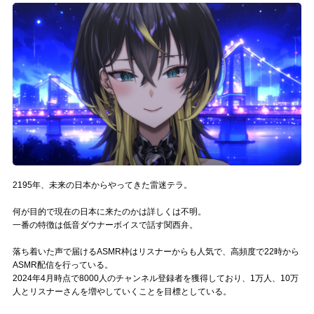
記事リクエスト
ログイン
LINK
muevoクラウドファンディング
muevoコミュニティ
ぶいクラ！by muevo
2195年、未来の日本からやってきた雷迷テラ。
ぶいコミュ！by muevo
何が目的で現在の日本に来たのかは詳しくは不明。
一番の特徴は低音ダウナーボイスで話す関西弁。
ぶいマガ！ by muevo
落ち着いた声で届けるASMR枠はリスナーからも人気で、高頻度で22時から
ASMR配信を行っている。
2024年4月時点で8000人のチャンネル登録者を獲得しており、1万人、10万
Follow us
人とリスナーさんを増やしていくことを目標としている。