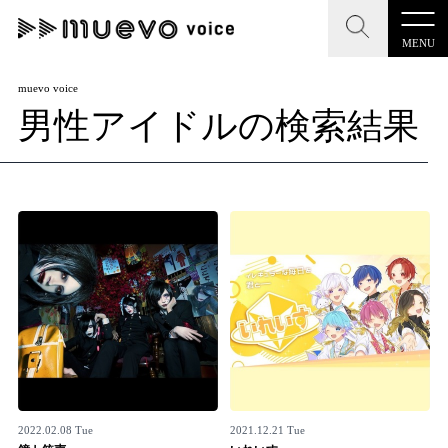
MENU
CLOSE
CLOSE
muevo media
muevo voice
男性アイドルの検索結果
記事を検索する
"読者の声を形にする”音楽特化メディア
MENU
人気ワード
記事一覧
#男性SSW
#ポップス
#女性SSW
#ロック
プレスリリース一覧
#男性シンガー
#HR/HM
#女性シンガー
会社概要
#ヒップホップ
#男性シンガーグループ
#R&B/ソウル
お問い合わせ
2022.02.08 Tue
2021.12.21 Tue