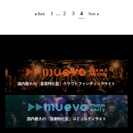
Official SNS
1
...
2
3
4
Back
Next