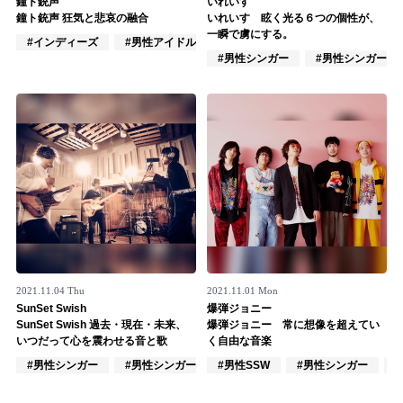
鐘ト銃声
いれいす
鐘ト銃声 狂気と悲哀の融合
いれいす 眩く光る６つの個性が、
記事リクエスト
一瞬で虜にする。
#インディーズ
#男性アイドル
#男性バンド
#男性シンガー
#男性シンガーグ
ログイン
LINK
muevoクラウドファンディング
muevoコミュニティ
ぶいクラ！by muevo
ぶいコミュ！by muevo
2021.11.04 Thu
2021.11.01 Mon
ぶいマガ！ by muevo
SunSet Swish
爆弾ジョニー
SunSet Swish 過去・現在・未来、
爆弾ジョニー 常に想像を超えてい
いつだって心を震わせる音と歌
く自由な音楽
#男性シンガー
#男性シンガーグループ
#男性SSW
#インディーズ
#男性シンガー
Follow us