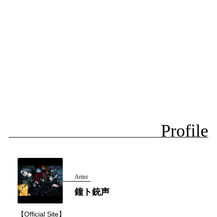
Profile
Artist
鐘ト銃声
【Official Site】