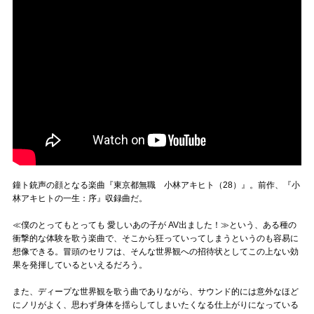
鐘ト銃声の顔となる楽曲『東京都無職 小林アキヒト（28）』。前作、『小
林アキヒトの一生：序』収録曲だ。
≪僕のとってもとっても 愛しいあの子が AV出ました！≫という、ある種の
衝撃的な体験を歌う楽曲で、そこから狂っていってしまうというのも容易に
想像できる。冒頭のセリフは、そんな世界観への招待状としてこの上ない効
果を発揮しているといえるだろう。
また、ディープな世界観を歌う曲でありながら、サウンド的には意外なほど
にノリがよく、思わず身体を揺らしてしまいたくなる仕上がりになっている