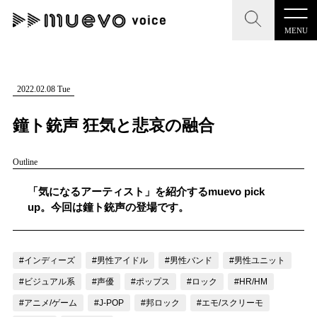
MENU
CLOSE
CLOSE
muevo media
記事を検索する
2022.02.08 Tue
"読者の声を形にする”音楽特化メディア
鐘ト銃声 狂気と悲哀の融合
Outline
MENU
「気になるアーティスト」を紹介するmuevo pick
人気ワード
up。今回は鐘ト銃声の登場です。
記事一覧
#男性SSW
#ポップス
#女性SSW
#ロック
プレスリリース一覧
#男性シンガー
#HR/HM
#女性シンガー
#インディーズ
#男性アイドル
#男性バンド
#男性ユニット
会社概要
#ヒップホップ
#男性シンガーグループ
#R&B/ソウル
#ビジュアル系
#声優
#ポップス
#ロック
#HR/HM
#アニメ/ゲーム
#J-POP
#邦ロック
#エモ/スクリーモ
お問い合わせ