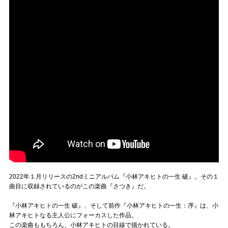
2022年１月リリースの2ndミニアルバム『小林アキヒトの一生 破』。その１
曲目に収録されているのがこの楽曲『さつき』だ。
『小林アキヒトの一生 破』、そして前作『小林アキヒトの一生：序』は、小
林アキヒトなる主人公にフォーカスした作品。
この楽曲ももちろん、小林アキヒトの目線で描かれている。