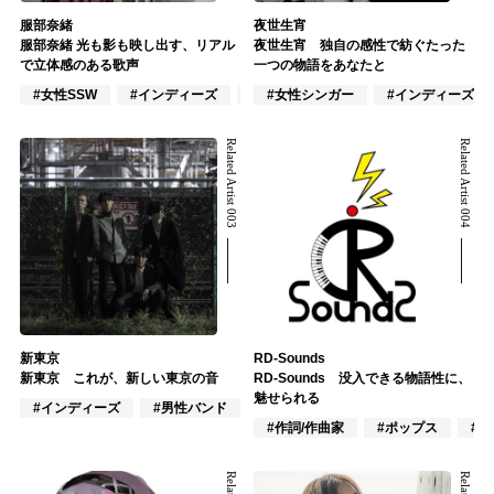
服部奈緒
夜世生宵
服部奈緒 光も影も映し出す、リアル
夜世生宵 独自の感性で紡ぐたった
で立体感のある歌声
一つの物語をあなたと
#女性SSW
#インディーズ
#インスト
#女性シンガー
#インディーズ
Related Artist 003
Related Artist 004
新東京
RD-Sounds
新東京 これが、新しい東京の音
RD-Sounds 没入できる物語性に、
魅せられる
#インディーズ
#男性バンド
#作詞/作曲家
#作詞/作曲家
#ポップス
#ア