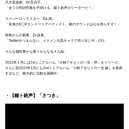
Official SNS
天才音楽家、Gt.百合子。
「全ての作詞作曲を手掛ける。鐘ト銃声のリーダーだ！」
スーパーロックスター、Ba.潤。
「未来のE◯Pエンドースアーティスト。彼のサウンドは心を揺らすぞ！」
鳥取からの刺客、Dr.詠真。
「Twitterがつまらない。イケメン元気キャラで売り出し中…(汗)」
そんな個性豊かな面々からなる４人組。
2021年１月には1stミニアルバム『小林アキヒトの一生：序』をリリース。
さらに翌2022年1月にも2ndミニアルバム『小林アキヒトの一生 破』を発表
するなど、精力的に活動を展開中。
・【鐘ト銃声】「さつき」