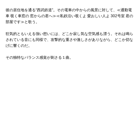
彼の居住地を通る“西武鉄道”。その電車の中からの風景に対して、≪通勤電
車 覗く車窓の 窓からの君へ≫≪私鉄沿い覗くよ 愛おしい人よ 302号室 君の
部屋です≫と歌う。
狂気的ともいえる強い想いには、どこか寂し気な空気感も漂う。それは鳴ら
されている音にも同様で、攻撃的な重さや激しさがありながら、どこか切な
げに響くのだ。
その独特なバランス感覚が刺さる１曲。