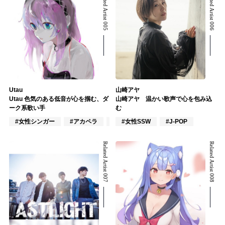
Related Artist 005
Related Artist 006
Utau
山崎アヤ
Utau 色気のある低音が心を掴む、ダ
山崎アヤ 温かい歌声で心を包み込
ーク系歌い手
む
#女性シンガー
#アカペラ
#VOCALOID
#女性SSW
#J-POP
Related Artist 007
Related Artist 008