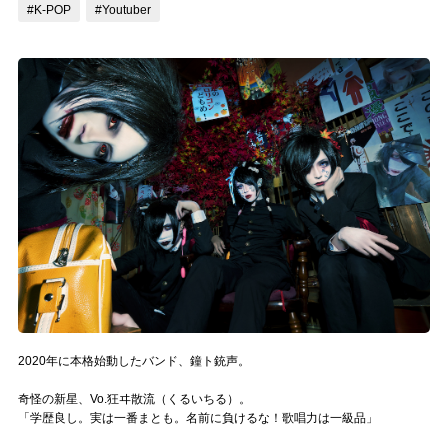
#K-POP
#Youtuber
記事リクエスト
ログイン
LINK
muevoクラウドファンディング
muevoコミュニティ
ぶいクラ！by muevo
ぶいコミュ！by muevo
ぶいマガ！ by muevo
2020年に本格始動したバンド、鐘ト銃声。
奇怪の新星、Vo.狂ヰ散流（くるいちる）。
Follow us
「学歴良し。実は一番まとも。名前に負けるな！歌唱力は一級品」