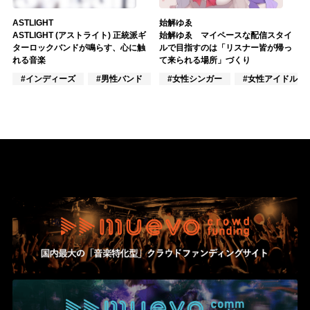
ASTLIGHT
始解ゆゑ
ASTLIGHT (アストライト) 正統派ギ
始解ゆゑ マイペースな配信スタイ
ターロックバンドが鳴らす、心に触
ルで目指すのは「リスナー皆が帰っ
れる音楽
て来られる場所」づくり
#インディーズ
#男性バンド
#ポップス
#女性シンガー
#女性アイドル