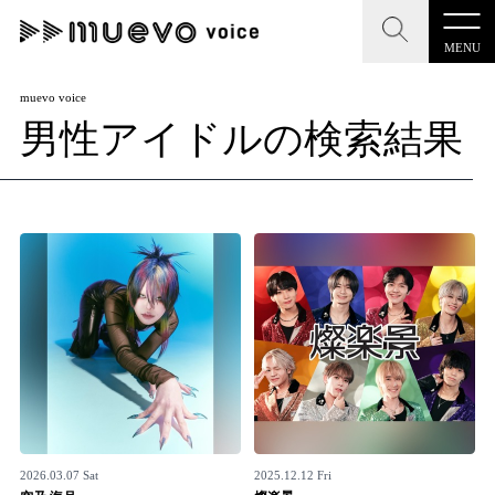
MENU
CLOSE
CLOSE
muevo media
muevo voice
男性アイドルの検索結果
記事を検索する
"読者の声を形にする”音楽特化メディア
MENU
人気ワード
記事一覧
#男性SSW
#ポップス
#女性SSW
#ロック
プレスリリース一覧
#男性シンガー
#HR/HM
#女性シンガー
会社概要
#ヒップホップ
#男性シンガーグループ
#R&B/ソウル
お問い合わせ
2026.03.07 Sat
2025.12.12 Fri