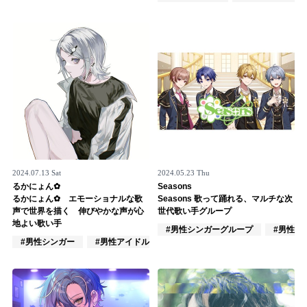
Official SNS
2024.07.13 Sat
2024.05.23 Thu
るかにょん✿
Seasons
るかにょん✿ エモーショナルな歌
Seasons 歌って踊れる、マルチな次
声で世界を描く 伸びやかな声が心
世代歌い手グループ
地よい歌い手
#男性シンガーグループ
#男性ア
#男性シンガー
#男性アイドル
#VOCALOID