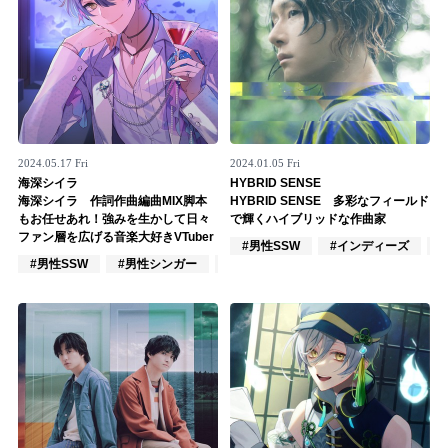
2024.05.17 Fri
2024.01.05 Fri
海深シイラ
HYBRID SENSE
海深シイラ 作詞作曲編曲MIX脚本
HYBRID SENSE 多彩なフィールド
もお任せあれ！強みを生かして日々
で輝くハイブリッドな作曲家
ファン層を広げる音楽大好きVTuber
#男性SSW
#インディーズ
#男性SSW
#男性シンガー
#インディーズ