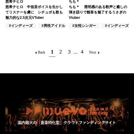
悠希チヒロ
ちも＊
悠希チヒロ 中低音ボイスを生かし
ちも＊ 透明感のある歌声と癒しの
てリスナーを虜に シチュボも歌も
弾き語りで観客を魅了するうさぎの
魅力的な2.5次元VTuber
Vtuber
#インディーズ
#男性アイドル
#女性シンガー
#VTuber/VSinger
#インディーズ
1
2
3
...
4
Back
Next