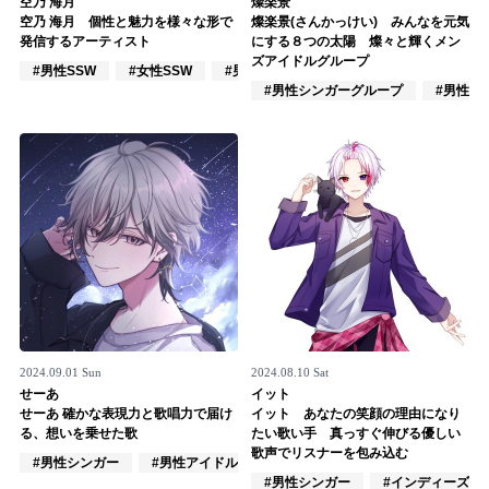
空乃 海月
燦楽景
空乃 海月 個性と魅力を様々な形で
燦楽景(さんかっけい) みんなを元気
記事リクエスト
発信するアーティスト
にする８つの太陽 燦々と輝くメン
ズアイドルグループ
#男性SSW
#女性SSW
#男性シンガー
ログイン
#男性シンガーグループ
#男性ア
LINK
muevoクラウドファンディング
muevoコミュニティ
ぶいクラ！by muevo
ぶいコミュ！by muevo
ぶいマガ！ by muevo
2024.09.01 Sun
2024.08.10 Sat
せーあ
イット
せーあ 確かな表現力と歌唱力で届け
イット あなたの笑顔の理由になり
る、想いを乗せた歌
たい歌い手 真っすぐ伸びる優しい
Follow us
歌声でリスナーを包み込む
#男性シンガー
#男性アイドル
#VOCALOID
#男性シンガー
#インディーズ