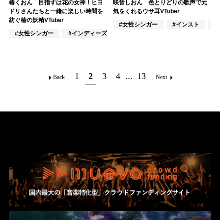
椿くおん 目指すは花の女神！ヒヨ
咲音しおん 色とりどりの歌声で元
ドリさんたちと一緒に楽しい時間を
気をくれるウサ耳VTuber
紡ぐ椿の妖精VTuber
#女性シンガー
#インスト
#
#女性シンガー
#インディーズ
#女性アイドル
1
2
3
4
...
13
Back
Next