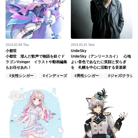
2024.05.09 Thu
2024.05.01 Wed
小都世
UnlieSky
小都世 澄んだ歌声で物語を紡ぐド
UnlieSky（アンリースカイ） 心地
ラゴンVsinger イラストや動画編集
よい音色であなたに笑顔と安らぎ
もお任せあれ！
を 札幌を中心に活動する音楽家
#女性シンガー
#インディーズ
#男性シンガー
#VTuber/VSinger
#ジャズ/クラシ