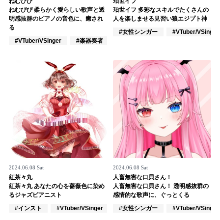
ねむぴぴ
珀世イフ
ねむぴぴ 柔らかく愛らしい歌声と透
珀世イフ 多彩なスキルでたくさんの
記事リクエスト
明感抜群のピアノの音色に、癒され
人を楽しませる見習い狼エジプト神
る
#女性シンガー
#VTuber/VSinger
ログイン
#VTuber/VSinger
#楽器奏者
#アニメ/ゲーム
LINK
muevoクラウドファンディング
muevoコミュニティ
ぶいクラ！by muevo
ぶいコミュ！by muevo
ぶいマガ！ by muevo
2024.06.08 Sat
2024.06.08 Sat
紅茶々丸
人畜無害な口貝さん！
紅茶々丸 あなたの心を薔薇色に染め
人畜無害な口貝さん！ 透明感抜群の
るジャズピアニスト
感情的な歌声に、ぐっとくる
Follow us
#インスト
#VTuber/VSinger
#楽器奏者
#女性シンガー
#VTuber/VSinger