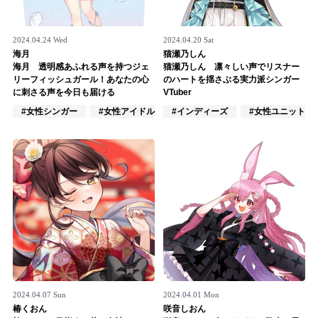
2024.04.24 Wed
2024.04.20 Sat
海月
猫瀬乃しん
海月 透明感あふれる声を持つジェ
猫瀬乃しん 凛々しい声でリスナー
リーフィッシュガール！あなたの心
のハートを揺さぶる実力派シンガー
に刺さる声を今日も届ける
VTuber
#女性シンガー
#女性アイドル
#インディーズ
#VTuber/VSinger
#女性ユニット
2024.04.07 Sun
2024.04.01 Mon
椿くおん
咲音しおん