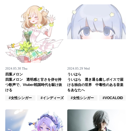
Official SNS
2024.05.30 Thu
2024.05.29 Wed
四葉メロン
ういはら
四葉メロン 透明感と甘さを併せ持
ういはら 透き通る癒しボイスで届
つ歌声で、Vtuber戦国時代を駆け抜
ける独自の世界 中毒性のある音楽
ける
をあなたへ
#女性シンガー
#インディーズ
#女性シンガー
#女性アイドル
#VOCALOID