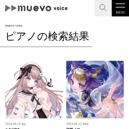
MENU
CLOSE
CLOSE
muevo media
muevo voice
ピアノの検索結果
記事を検索する
"読者の声を形にする”音楽特化メディア
MENU
人気ワード
記事一覧
#男性SSW
#ポップス
#女性SSW
#ロック
プレスリリース一覧
#男性シンガー
#HR/HM
#女性シンガー
会社概要
#ヒップホップ
#男性シンガーグループ
#R&B/ソウル
お問い合わせ
2024.06.15 Sat
2024.06.12 Wed