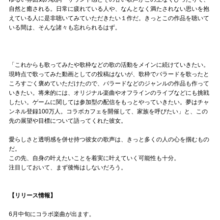
自然と癒される。日常に疲れている人や、なんとなく満たされない思いを抱
えている人に是非聴いてみていただきたい１作だ。きっとこの作品を聴いて
いる間は、そんな諸々も忘れられるはず。
「これからも歌ってみたや歌枠などの歌の活動をメインに続けていきたい。
現時点で歌ってみた動画としての投稿はないが、歌枠でバラードを歌ったと
ころすごく褒めていただけたので、バラードなどのジャンルの作品も作って
いきたい。将来的には、オリジナル楽曲やオフラインのライブなどにも挑戦
したい。ゲームに関しては参加型の配信をもっとやっていきたい。夢はチャ
ンネル登録100万人。コラボカフェを開催して、家族を呼びたい」と、この
先の展望や目標について語ってくれた彼女。
愛らしさと透明感を併せ持つ彼女の歌声は、きっと多くの人の心を掴むもの
だ。
この先、自身の叶えたいことを着実に叶えていく可能性も十分。
注目しておいて、まず後悔はしないだろう。
【リリース情報】
6月中旬にコラボ楽曲が出ます。