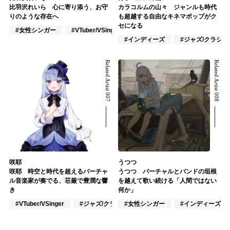
比羽沢れいら 心に寄り添う、お守
カラコルムの山々 ジャンルも時代
りのような存在へ
も超越する自由なキネマポップがク
セになる
#女性シンガー
#VTuber/VSinger
#アカペラ
#インディーズ
#ジャズ/クラシ
Related Artist 007
Related Artist 008
咲耶
うつつ
咲耶 時空と時代を超えるバーチャ
うつつ バーチャルとバンドの垣根
ル音楽家が奏でる、荘厳で豊潤な響
を越えて歌い続ける「人間ではない
き
何か」
#VTuber/VSinger
#ジャズ/クラシック
#女性シンガー
#EDM
#インディーズ