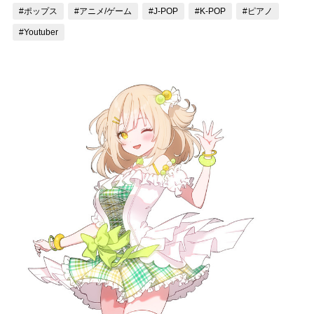
#ポップス
#アニメ/ゲーム
#J-POP
#K-POP
#ピアノ
記事リクエスト
#Youtuber
ログイン
LINK
muevoクラウドファンディング
muevoコミュニティ
ぶいクラ！by muevo
ぶいコミュ！by muevo
ぶいマガ！ by muevo
Follow us