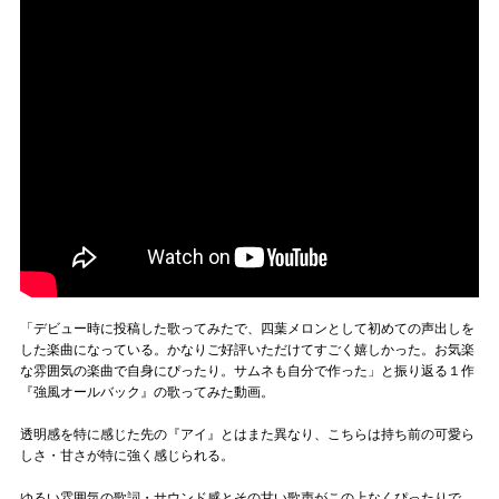
「デビュー時に投稿した歌ってみたで、四葉メロンとして初めての声出しを
した楽曲になっている。かなりご好評いただけてすごく嬉しかった。お気楽
な雰囲気の楽曲で自身にぴったり。サムネも自分で作った」と振り返る１作
『強風オールバック』の歌ってみた動画。
透明感を特に感じた先の『アイ』とはまた異なり、こちらは持ち前の可愛ら
しさ・甘さが特に強く感じられる。
ゆるい雰囲気の歌詞・サウンド感とその甘い歌声がこの上なくぴったりで、