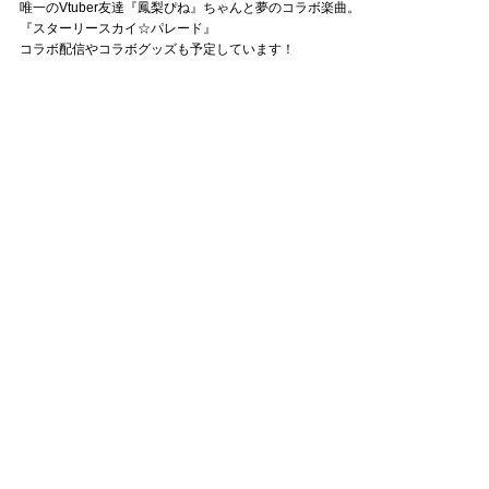
唯一のVtuber友達『鳳梨ぴね』ちゃんと夢のコラボ楽曲。
『スターリースカイ☆パレード』
コラボ配信やコラボグッズも予定しています！