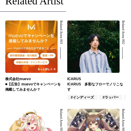
Related Artist
Related Artist 001
Related Artist 002
株式会社muevo
ICARUS
■【広告】muevoでキャンペーンを
ICARUS 多彩なフローでノリこな
掲載してみませんか？
す
#インディーズ
#ラッパー
#
Related Artist 003
Related Artist 004