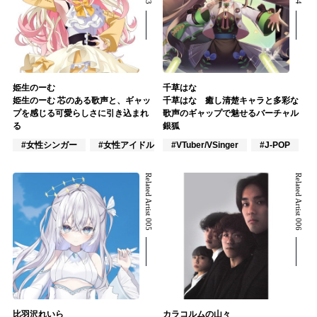
姫生のーむ
千草はな
姫生のーむ 芯のある歌声と、ギャッ
千草はな 癒し清楚キャラと多彩な
プを感じる可愛らしさに引き込まれ
歌声のギャップで魅せるバーチャル
る
銀狐
#女性シンガー
#女性アイドル
#VTuber/VSinger
#VTuber/VSinger
#J-POP
Related Artist 005
Related Artist 006
比羽沢れいら
カラコルムの山々