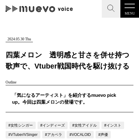
MENU
CLOSE
CLOSE
muevo media
記事を検索する
2024.05.30 Thu
"読者の声を形にする”音楽特化メディア
四葉メロン 透明感と甘さを併せ持つ
歌声で、Vtuber戦国時代を駆け抜ける
Outline
MENU
人気ワード
記事一覧
「気になるアーティスト」を紹介するmuevo pick
#男性SSW
#ポップス
#女性SSW
#ロック
up。今回は四葉メロンの登場です。
プレスリリース一覧
#男性シンガー
#HR/HM
#女性シンガー
会社概要
#ヒップホップ
#男性シンガーグループ
#R&B/ソウル
#女性シンガー
#インディーズ
#女性アイドル
#インスト
お問い合わせ
#VTuber/VSinger
#アカペラ
#VOCALOID
#声優