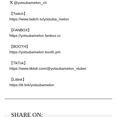
@yotsubamelon_ch
【Twitch】
https://www.twitch.tv/yotsuba_melon
【FANBOX】
https://yotsubamelon.fanbox.cc
【BOOTH】
https://yotsubamelon.booth.pm
【TikTok】
https://www.tiktok.com/@yotsubamelon_vtuber
【Litlink】
https://lit.link/yotsubamelon
SHARE ON: