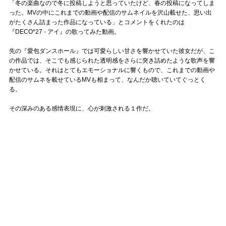
「冬の楽曲なので冬に投稿しようと思っていたけど、春の投稿になってしま
った。MVの中にこれまでの動画や配信のサムネイルを沢山載せた、思い出
がたくさん詰まった作品になっている」とコメントをくれたのは
『DECO*27 - アイ』の歌ってみた動画。
先の『愛包ダンスホール』では可愛らしい甘さを響かせていた彼女だが、こ
の作品では、そこでも感じられた透明感をさらに突き詰めたような歌声を響
かせている。それはとてもエモーショナルに響くもので、これまでの動画や
配信のサムネを載せているMVも相まって、なんだか聴いていてぐっとく
る。
その深みのある感情表現に、心が刺激される１作だ。