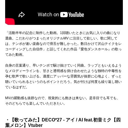
「活動半年の記念に制作した動画。1回聴いたときにお気に入りの曲になり
選曲。こだわりがつまったオリジナルMV に注目して欲しい。歌に関して
は、テンポが速い楽曲なので滑舌が難しかった。数日かけて沢山テイクをレ
コーディングした自信作」と話してくれた作品『愛包ダンスホール』の歌っ
てみた動画。
自身の言葉通り、早いテンポで駆け抜けていく同曲。ラップともいえるよう
なメロディーラインを、甘さと透明感を掛け合わせたような独特の中毒性を
孕む歌声で歌い上げる。適度にアッパーな雰囲気が抜群に心地よく、ずっと
聴いていられるというのもポイントだろう。気が付けば何度も繰り返し聴い
ているはずだ。
MVの躍動感も抜群なので、視覚的にも飽きは来ない。是非目でも耳でも、
そのどちらでも楽しんでいただきたい。
・【歌ってみた】DECO*27 - アイ / AI feat.初音ミク【四
葉メロン】Vtuber