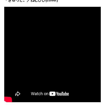
・ぎゅっと。／ねむぴぴ(cover)