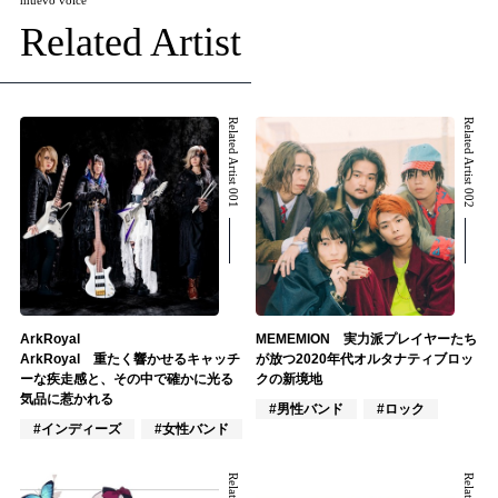
muevo voice
Related Artist
Related Artist 001
Related Artist 002
ArkRoyal
MEMEMION 実力派プレイヤーたち
ArkRoyal 重たく響かせるキャッチ
が放つ2020年代オルタナティブロッ
ーな疾走感と、その中で確かに光る
クの新境地
気品に惹かれる
#男性バンド
#ロック
#インディーズ
#女性バンド
#ロック