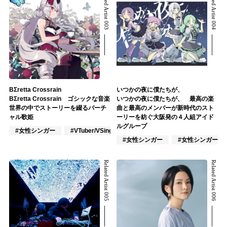
Related Artist 003
Related Artist 004
BΣretta Crossrain
いつかの夜に僕たちが、
BΣretta Crossrain ゴシックな音楽
いつかの夜に僕たちが、 最高の楽
世界の中でストーリーを綴るバーチ
曲と最高のメンバーが新時代のスト
ャル歌姫
ーリーを紡ぐ大阪発の４人組アイド
ルグループ
#女性シンガー
#VTuber/VSinger
#J-POP
#女性シンガー
#女性シンガーグ
Related Artist 005
Related Artist 006