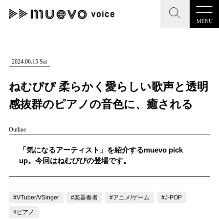
MENU
CLOSE
CLOSE
muevo media
記事を検索する
2024.06.15 Sat
"読者の声を形にする”音楽特化メディア
ねむぴぴ 柔らかく愛らしい歌声と透明
感抜群のピアノの音色に、癒される
Outline
MENU
人気ワード
記事一覧
「気になるアーティスト」を紹介するmuevo pick
#男性SSW
#ポップス
#女性SSW
#ロック
up。今回はねむぴぴの登場です。
プレスリリース一覧
#男性シンガー
#HR/HM
#女性シンガー
会社概要
#ヒップホップ
#男性シンガーグループ
#R&B/ソウル
#VTuber/VSinger
#楽器奏者
#アニメ/ゲーム
#J-POP
お問い合わせ
#ピアノ