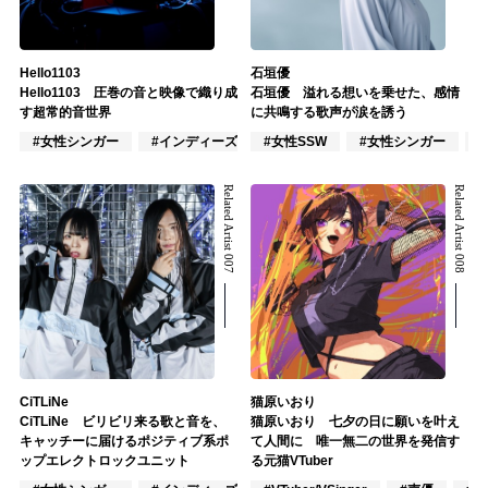
Hello1103
石垣優
Hello1103 圧巻の音と映像で織り成
石垣優 溢れる想いを乗せた、感情
す超常的音世界
に共鳴する歌声が涙を誘う
#女性シンガー
#インディーズ
#女性SSW
#インスト
#女性シンガー
Related Artist 007
Related Artist 008
CiTLiNe
猫原いおり
CiTLiNe ビリビリ来る歌と音を、
猫原いおり 七夕の日に願いを叶え
キャッチーに届けるポジティブ系ポ
て人間に 唯一無二の世界を発信す
ップエレクトロックユニット
る元猫VTuber