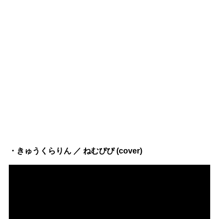
・きゅうくらりん ／ ねむぴぴ (cover)