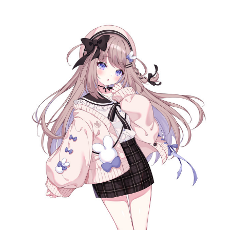
記事リクエスト
ログイン
LINK
muevoクラウドファンディング
muevoコミュニティ
ぶいクラ！by muevo
ぶいコミュ！by muevo
ぶいマガ！ by muevo
Follow us