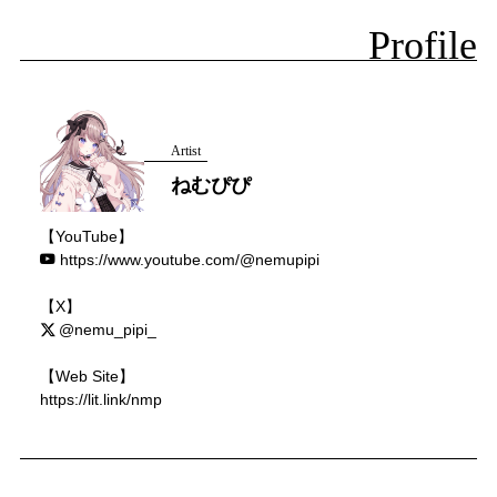
Profile
Artist
ねむぴぴ
【YouTube】
https://www.youtube.com/@nemupipi
【X】
@nemu_pipi_
【Web Site】
https://lit.link/nmp