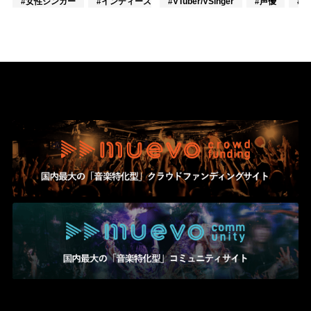
#女性シンガー
#インディーズ
#VTuber/VSinger
#混合バンド
#声優
#