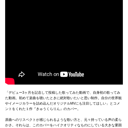
「デビュー3ヶ月を記念して投稿した歌ってみた動画で、自身初の歌ってみ
た動画。初めて楽曲を聴いたときに絶対歌いたいと思い制作。自分の世界観
やイメージカラーを詰め込んだオリジナルMVにも注目してほしい」とコメ
ントをくれた１作『きゅうくらりん』のカバー。
原曲へのリスペクトが感じられるような歌い方と、元々持っている声の柔ら
かさ。それらは、このカバーをハイクオリティなものにしている大きな要因