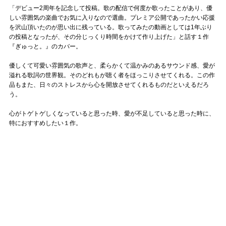
「デビュー2周年を記念して投稿。歌の配信で何度か歌ったことがあり、優
しい雰囲気の楽曲でお気に入りなので選曲。プレミア公開であったかい応援
を沢山頂いたのが思い出に残っている。歌ってみたの動画としては1年ぶり
の投稿となったが、その分じっくり時間をかけて作り上げた」と話す１作
『ぎゅっと。』のカバー。
優しくて可愛い雰囲気の歌声と、柔らかくて温かみのあるサウンド感、愛が
溢れる歌詞の世界観。そのどれもが聴く者をほっこりさせてくれる。この作
品もまた、日々のストレスから心を開放させてくれるものだといえるだろ
う。
心がトゲトゲしくなっていると思った時、愛が不足していると思った時に、
特におすすめしたい１作。