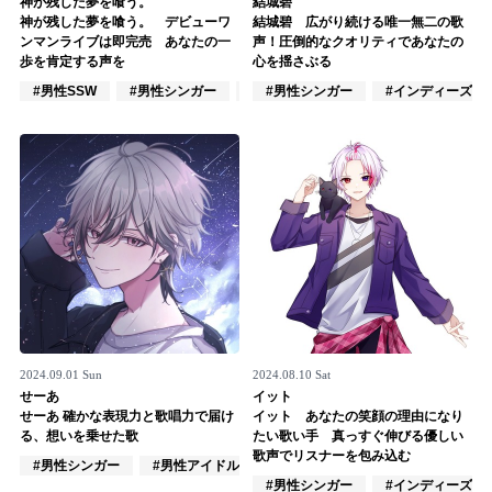
神が残した夢を喰う。
結城碧
神が残した夢を喰う。 デビューワ
結城碧 広がり続ける唯一無二の歌
記事リクエスト
ンマンライブは即完売 あなたの一
声！圧倒的なクオリティであなたの
歩を肯定する声を
心を揺さぶる
ログイン
#男性SSW
#男性シンガー
#インディーズ
#男性シンガー
#インディーズ
LINK
muevoクラウドファンディング
muevoコミュニティ
ぶいクラ！by muevo
ぶいコミュ！by muevo
ぶいマガ！ by muevo
2024.09.01 Sun
2024.08.10 Sat
せーあ
イット
せーあ 確かな表現力と歌唱力で届け
イット あなたの笑顔の理由になり
る、想いを乗せた歌
たい歌い手 真っすぐ伸びる優しい
Follow us
歌声でリスナーを包み込む
#男性シンガー
#男性アイドル
#VOCALOID
#男性シンガー
#インディーズ