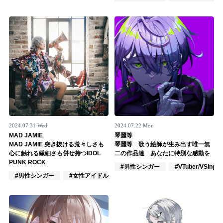
Official SNS
2024.07.31 Wed
2024.07.22 Mon
MAD JAMIE
琴麗等
MAD JAMIE 突き抜ける荒々しさも
琴麗等 歌う絵師が生み出す唯一無
心に触れる繊細さも併せ持つIDOL
二の作品達 あなたに特別な感動を
PUNK ROCK
#男性シンガー
#VTuber/VSinger
#男性シンガー
#女性アイドル
#女性バンド