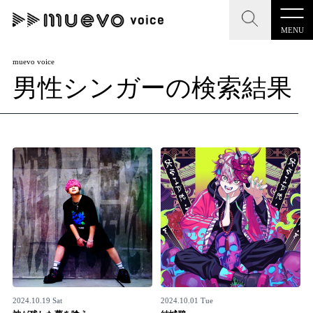
MENU
CLOSE
CLOSE
muevo media
muevo voice
男性シンガーの検索結果
記事を検索する
"読者の声を形にする”音楽特化メディア
MENU
人気ワード
記事一覧
#男性SSW
#ポップス
#女性SSW
#ロック
プレスリリース一覧
#男性シンガー
#HR/HM
#女性シンガー
会社概要
#ヒップホップ
#男性シンガーグループ
#R&B/ソウル
お問い合わせ
2024.10.19 Sat
2024.10.01 Tue