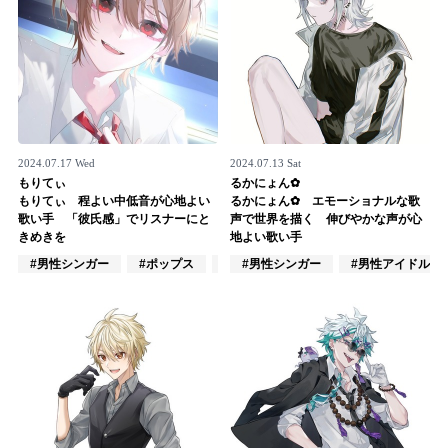
2024.07.17 Wed
2024.07.13 Sat
もりてぃ
るかにょん✿
もりてぃ 程よい中低音が心地よい
るかにょん✿ エモーショナルな歌
歌い手 「彼氏感」でリスナーにと
声で世界を描く 伸びやかな声が心
きめきを
地よい歌い手
#男性シンガー
#ポップス
#アニメ/ゲーム
#男性シンガー
#男性アイドル