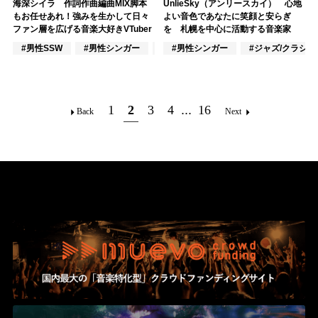
海深シイラ 作詞作曲編曲MIX脚本
UnlieSky（アンリースカイ） 心地
もお任せあれ！強みを生かして日々
よい音色であなたに笑顔と安らぎ
ファン層を広げる音楽大好きVTuber
を 札幌を中心に活動する音楽家
#男性SSW
#男性シンガー
#インディーズ
#男性シンガー
#ジャズ/クラシ
1
2
3
4
...
16
Back
Next