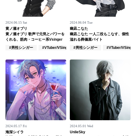
2024.06.15 Sat
2024.06.04 Tue
黄ノ瀬オブリ
幽凪こなた
黄ノ瀬オブリ 歌声で元気とパワーを
幽凪こなた 一人二役もこなす、個性
くれる、筋肉・コーヒー系Vsinger
溢れる葬儀屋バイト
#男性シンガー
#VTuber/VSinger
#男性シンガー
#アカペラ
#VTuber/VSinger
2024.05.17 Fri
2024.05.01 Wed
海深シイラ
UnlieSky