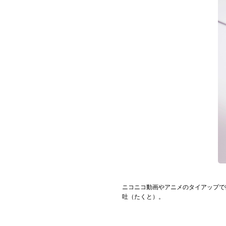
お問い合わせ
記事リクエスト
ログイン
LINK
muevoクラウドファンディング
muevoコミュニティ
ぶいクラ！by muevo
ぶいコミュ！by muevo
ニコニコ動画やアニメのタイアップで
ぶいマガ！ by muevo
吐（たくと）。
Follow us