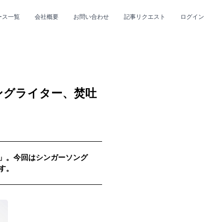
ース一覧
会社概要
お問い合わせ
記事リクエスト
ログイン
CLOSE
CLOSE
ングライター、焚吐
ws」。今回はシンガーソング
プ
#R&B/ソウル
す。