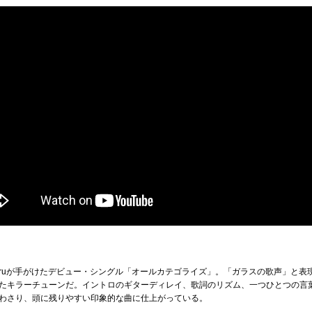
eruが手がけたデビュー・シングル「オールカテゴライズ」。
「ガラスの歌声」と表
たキラーチューンだ。
イントロのギターディレイ、歌詞のリズム、一つひとつの言
わさり、頭に残りやすい印象的な曲に仕上がっている。