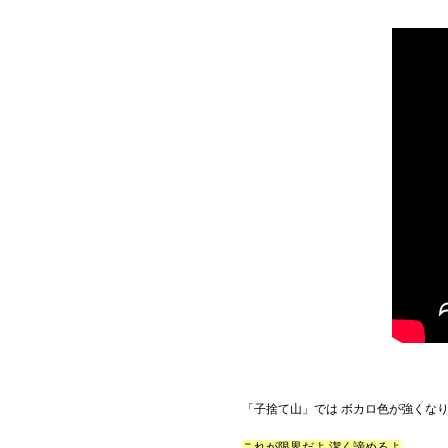
「子捨て山」では ボカロ色が強くな
これが限界だよ 潔く諦めるよ