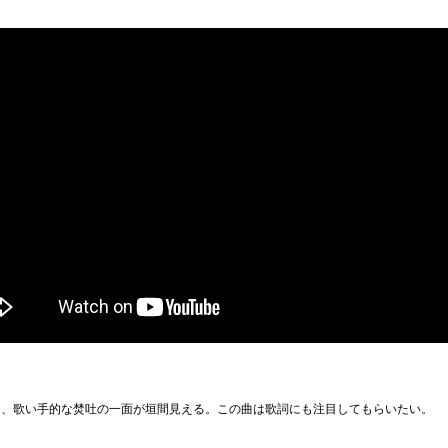
り、歌い手的な焚吐の一面が垣間見える。この曲は歌詞にも注目してもらいたい。