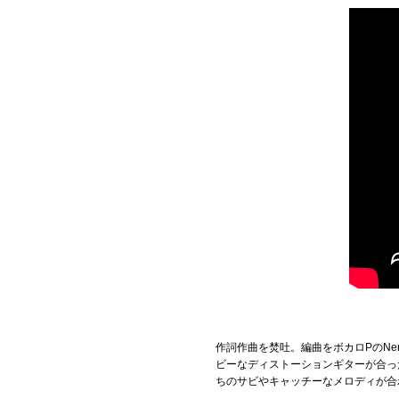
Official SNS
作詞作曲を焚吐。編曲をボカロPのN
ビーなディストーションギターが合っ
ちのサビやキャッチーなメロディが合