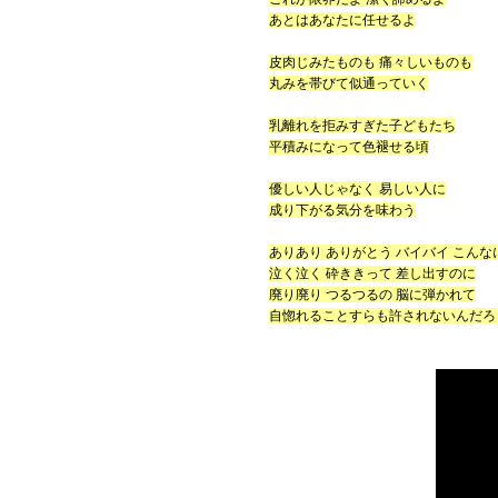
あとはあなたに任せるよ
皮肉じみたものも 痛々しいものも
丸みを帯びて似通っていく
乳離れを拒みすぎた子どもたち
平積みになって色褪せる頃
優しい人じゃなく 易しい人に
成り下がる気分を味わう
ありあり ありがとう バイバイ こんな
泣く泣く 砕ききって 差し出すのに
廃り廃り つるつるの 脳に弾かれて
自惚れることすらも許されないんだろ