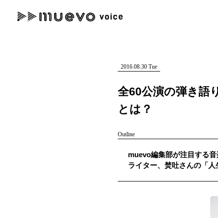
muevo media
記事を検索する
"読者の声を形にする”音楽特化メディア
2016.08.30 Tue
全60公演の弾き
とは？
人気ワード
Outline
MENU
muevo編集部が注目する
#男性SSW
#ポップス
#女性SSW
#ロック
#男性シンガー
ライター、焚吐さんの「人
記事一覧
プレスリリース一覧
会社概要