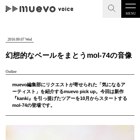
MENU
CLOSE
CLOSE
muevo media
記事を検索する
2016.09.07 Wed
"読者の声を形にする”音楽特化メディア
幻想的なベールをまとうmol-74の音像
Outline
MENU
muevo編集部にリクエストが寄せられた「気になるア
人気ワード
ーティスト」を紹介するmuevo pick up。今回は新作
記事一覧
『kanki』を引っ提げたツアーを10月からスタートする
#男性SSW
#ポップス
#女性SSW
#ロック
mol-74の登場です。
プレスリリース一覧
#男性シンガー
#HR/HM
#女性シンガー
会社概要
#ヒップホップ
#男性シンガーグループ
#R&B/ソウル
お問い合わせ