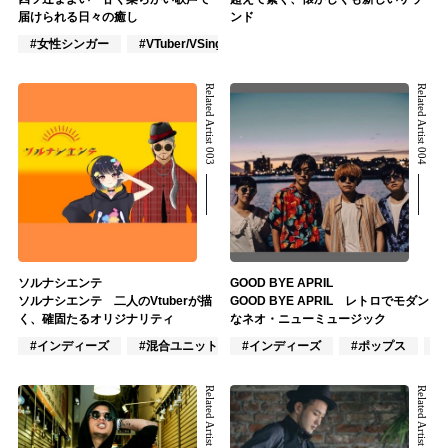
届けられる日々の癒し
ンド
#女性シンガー
#VTuber/VSinger
#J-POP
Related Artist 003
Related Artist 004
ソルナシエンテ
GOOD BYE APRIL
ソルナシエンテ 二人のVtuberが描
GOOD BYE APRIL レトロでモダン
く、確固たるオリジナリティ
なネオ・ニューミュージック
#インディーズ
#混合ユニット
#インディーズ
#ラッパー
#ポップス
#
Related Artist 005
Related Artist 006