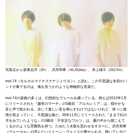
記事リクエスト
ログイン
LINK
muevoクラウドファンディング
muevoコミュニティ
写真左から坂東志洋（Dr）、武市和希（Vo,Gt,key）、井上雄斗（Gt,Cho）
ぶいクラ！by muevo
mol-74（モルカルマイナスナナジュウヨン）と読む。
この不思議な名前のバ
ンドが奏でるのは、魂を洗うかのような神秘的な音楽だ。
ぶいコミュ！by muevo
mol-74の楽曲の多くは、幻想的なヴェールを纏っている。例えば2015年1月
ぶいマガ！ by muevo
にリリースされた『越冬のマーチ』の5曲目「アルカレミア」は、穏やかな
音と声で歌われる。決して激しい音を鳴らすわけではないけれど、徐々に感
情が高まっていく、不思議な曲だ。同年11月にリリースされた『まるで幻の
月をみていたような』の3曲目「不安定なワルツ」は、霧の中から聴こえて
Follow us
くるかのような雰囲気を持つ。たゆたう水面を思わせるギターに、武市和希
（ヴォーカル）の澄んだハイトーン・ヴォイスが乗せられる。聴いているだ