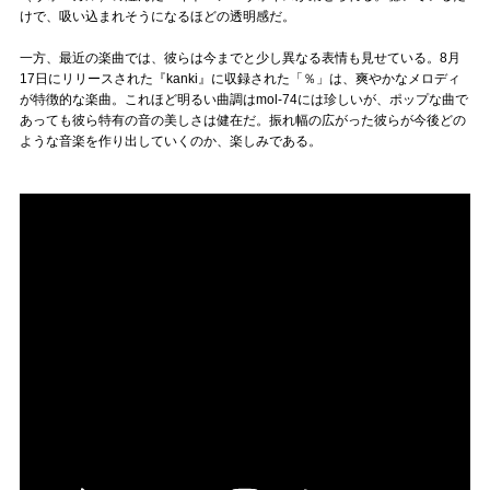
Official SNS
けで、吸い込まれそうになるほどの透明感だ。
一方、最近の楽曲では、彼らは今までと少し異なる表情も見せている。8月
17日にリリースされた『kanki』に収録された「％」は、爽やかなメロディ
が特徴的な楽曲。これほど明るい曲調はmol-74には珍しいが、ポップな曲で
あっても彼ら特有の音の美しさは健在だ。振れ幅の広がった彼らが今後どの
ような音楽を作り出していくのか、楽しみである。