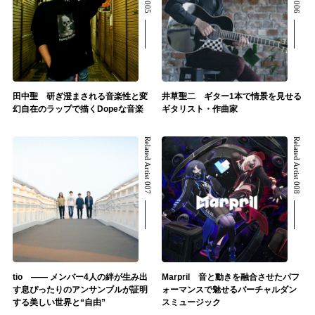
田中聖 研ぎ澄まされる音楽性と変
井草聖二 ギター1本で情景を見せる
幻自在のラップで描くDopeな音楽
ギタリスト・作曲家
Related Artist 007
Related Artist 008
tio ―― メンバー4人の絆が生み出
Marpril 音と動きを融合させたパフ
す息ぴったりのアンサンブルが証明
ォーマンスで魅せるバーチャルダン
する美しい世界と“自由”
スミュージック