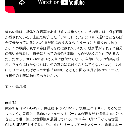
彼らの曲は、具体的な言葉をあまり多くは重ねない。その詞には、必ず行間
が残されている。上記で紹介した「アルカレミア」は〈もう遅いことならば
全て分かっているけれど まだ間に合うのなら もう一度〉と繰り返し歌う
が、その歌詞が表す内容は詳らかにはされていない。聴き手がそれぞれ自分
の想いを投影し、自分にとっての景色を想像しながら聴くことができるの
だ。だから、mol-74の魅力は文章では伝わらない。実際に彼らの音楽を聴
き、ライヴに行かなければ、その魅力に気付くことはできないと思う。8月
にリリースしたばかりの新作『kanki』とともに回る10月以降のツアーで、
直接その全貌に触れてもらいたい。
文・小島沙耶
moi-74
武市和希（Vo,Gt,key）、井上雄斗（Gt,Cho）、坂東志洋（Dr）。
まるで雪
片のような音像と、武市のファルセットボーカルが描きだす情景はmol-74の
音として唯一無二の世界観を展開している。2016年10月27日から名古屋
CLUB UPSETを皮切りに『kanki』リリースツアーをスタート。詳細はホー