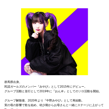
記事リクエスト
ログイン
LINK
muevoクラウドファンディング
muevoコミュニティ
ぶいクラ！by muevo
ぶいコミュ！by muevo
群馬県出身。
ぶいマガ！ by muevo
民謡ガールズのメンバー『みやび』として2015年にデビュー。
グループ活動と並行として2019年に『おん＠』としてのソロ活動を開始。
Follow us
グループ解散後、2020年より『中野みやび』として再始動。
実の母の影響で歌を始め、幼少期からお母さんと一緒にステージに上がって