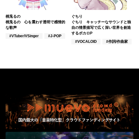
桃兎るの
ぐちり
桃兎るの 心を震わす透明で感情的
ぐちり キャッチーなサウンドと独
な歌声
自の情景描写で広く深い世界を創造
するボカロP
#VTuber/VSinger
#J-POP
#VOCALOID
#作詞/作曲家