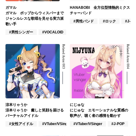
ガマル
HANABOBI 全方位型情熱的ミクス
ガマル ポップからウィスパーまで
チャーバンド
ジャンルレスな歌唱を見せる実力派
#男性バンド
#ロック
#J-PO
歌い手
#男性シンガー
#VOCALOID
#ポップス
Related Artist 003
Related Artist 004
涼本りゃうか
にじゅな
涼本りゃうか 癒しと笑顔を届ける
にじゅな エモーショナルな質感の
バーチャルアイドル
歌声が、聴く者の感情を動かす
#女性アイドル
#VTuber/VSinger
#VTuber/VSinger
#ポップス
#J-POP