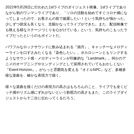
2022年5月28日に行われた1stライブのダイジェスト映像。1stライブであり
ながら初のワンマンライブであり、「ソロの活動を始めてすぐコロナ禍にな
ってしまったので、お客さんの前で披露したい！という気持ちが強かった。
少しずつ状況も良くなり、念願かなってライブができた。また、配信映像で
も映える様なステージづくりを心がけている」という、気持ちのこもったラ
イブだったというのもポイントだ。
パワフルなロックサウンドに飲み込まれる『崩月』。キャッチーなメロディ
ーラインを口ずさみたくなる『染色したい』。ボカロシーンともリンクする
ようなサウンド感・メロディーラインが印象的な『Landmark』。何かのア
ニメのオープニングやエンディングとして採用されていてもおかしくない
『Event Horizon』。がらっと雰囲気を変える『オドルNPC』など、多種多
様な楽曲を、確かな表現力で描く。
様々な楽曲を描くだけの表現力の高さはもちろんのこと、ライブでも全くピ
ッチ感やリズム感にずれがないという歌唱力の高さもまた、このライブダイ
ジェストから十二分に伝わってくるだろう。