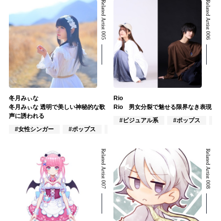
Related Artist 005
Related Artist 006
冬月みぃな
Rio
冬月みぃな 透明で美しい神秘的な歌
Rio 男女分裂で魅せる限界なき表現
声に誘われる
#ビジュアル系
#ポップス
#
#女性シンガー
#ポップス
#アニメ/ゲーム
Related Artist 007
Related Artist 008