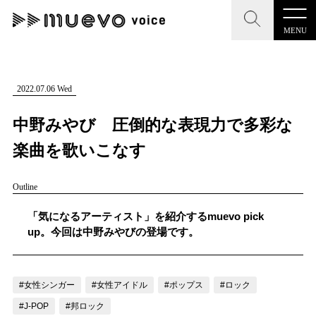
MENU
CLOSE
CLOSE
muevo media
記事を検索する
2022.07.06 Wed
"読者の声を形にする”音楽特化メディア
中野みやび 圧倒的な表現力で多彩な
楽曲を歌いこなす
Outline
MENU
人気ワード
記事一覧
「気になるアーティスト」を紹介するmuevo pick
#男性SSW
#ポップス
#女性SSW
#ロック
up。今回は中野みやびの登場です。
プレスリリース一覧
#男性シンガー
#HR/HM
#女性シンガー
会社概要
#ヒップホップ
#男性シンガーグループ
#R&B/ソウル
#女性シンガー
#女性アイドル
#ポップス
#ロック
お問い合わせ
#J-POP
#邦ロック