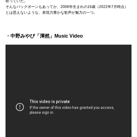
Official SNS
歌っていた。
そんなバックボーンもあってか、2006年生まれの16歳（2022年7月時点）
とは思えないような、表現力豊かな歌声が魅力の一つ。
・中野みやび「渾然」Music Video