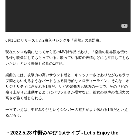
6月1日にリリースした2曲入りシングル『渾然』の表題曲。
現在のソロ名義になってから初のMV付作品であり、「楽曲の世界観も伝わ
る様な映像にしてもらっている。歌っている時の表情などにも注目してもら
いたい」という映像も必見の1作だ。
楽曲的には、攻撃力の高いサウンド感と、キャッチーさはありながらもラッ
プ調ともいえるようなパートもある特徴的なメロディーライン。そんな、オ
リジナリティに惹かれる1曲だ。サビの爆発力も魅力の一つで、そのサビの
盛り上がりと連動するようにパワフルさが増すなど、彼女の歌声の表現力の
高さが強く感じられる。
一言でいえば、中野みやびというシンガーの魅力がよく伝わる1曲だといえ
るだろう。
・2022.5.28 中野みやび 1stライブ - Let's Enjoy the