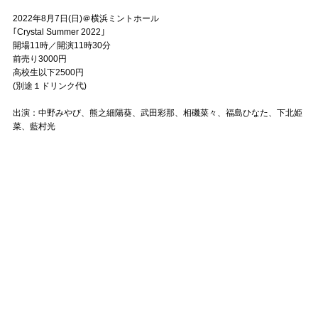
2022年8月7日(日)＠横浜ミントホール
｢Crystal Summer 2022｣
開場11時／開演11時30分
前売り3000円
高校生以下2500円
(別途１ドリンク代)
出演：中野みやび、熊之細陽葵、武田彩那、相磯菜々、福島ひなた、下北姫
菜、藍村光