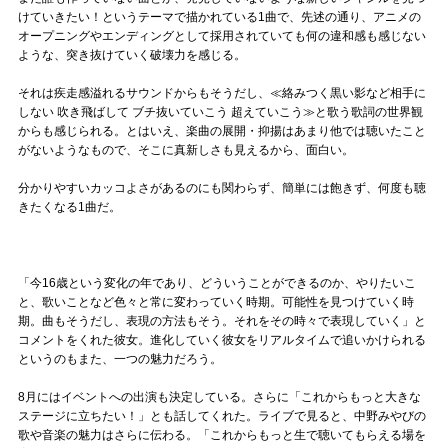
けていきたい！というテーマで描かれている1曲で、先述の通り、アニメの
オープニングやエンディングとして採用されていても何の違和感も感じない
ような、突き抜けていく破壊力を感じる。
それは疾走感溢れるサウンドからもそうだし、≪絡みつく黒い影など相手に
しない 吹き飛ばして ブチ抜いていこう 超えていこう≫と歌う歌詞の世界観
からも感じられる。とはいえ、楽曲の展開・抑揚はあまり他では聴いたこと
がないようなもので、そこに真新しさも見えるから、面白い。
分かりやすいカッコよさがあるのにも関わらず、簡単には飽きず、何度も聴
きたくなる1曲だ。
「今16歳という変化の年であり、どういうことができるのか、やりたいこ
と、歌いことなど色々と常に変わっていく時期。可能性を見つけていく時
期。曲もそうだし、表現の方法もそう。それをその時々で表現していく」と
コメントをくれた彼女。進化していく彼女をリアルタイムで追いかけられる
というのもまた、一つの魅力だろう。
8月にはイベントへの出演も決定している。さらに「これからもっと大きな
ステージに立ちたい！」とも話してくれた。ライブで見ると、中野みやびの
歌や音楽の魅力はさらに伝わる。「これからもっと生で聴いてもらえる場を