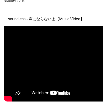
Official SNS
集め始めている。
・soundless - 声にならないよ【Music Video】