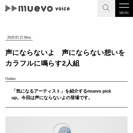
MENU
CLOSE
CLOSE
muevo media
記事を検索する
2020.05.25 Mon
"読者の声を形にする”音楽特化メディア
声にならないよ 声にならない想いを
カラフルに鳴らす2人組
Outline
MENU
人気ワード
記事一覧
「気になるアーティスト」を紹介するmuevo pick
#男性SSW
#ポップス
#女性SSW
#ロック
up。今回は声にならないよの登場です。
プレスリリース一覧
#男性シンガー
#HR/HM
#女性シンガー
会社概要
#ヒップホップ
#男性シンガーグループ
#R&B/ソウル
お問い合わせ