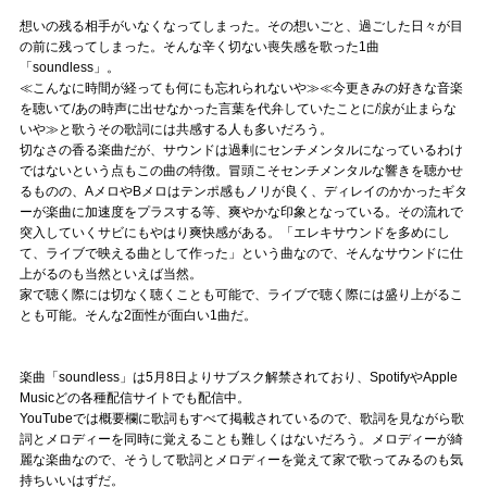
想いの残る相手がいなくなってしまった。その想いごと、過ごした日々が目
の前に残ってしまった。そんな辛く切ない喪失感を歌った1曲
「soundless」。
≪こんなに時間が経っても何にも忘れられないや≫≪今更きみの好きな音楽
を聴いて/あの時声に出せなかった言葉を代弁していたことに/涙が止まらな
いや≫と歌うその歌詞には共感する人も多いだろう。
切なさの香る楽曲だが、サウンドは過剰にセンチメンタルになっているわけ
ではないという点もこの曲の特徴。冒頭こそセンチメンタルな響きを聴かせ
るものの、AメロやBメロはテンポ感もノリが良く、ディレイのかかったギタ
ーが楽曲に加速度をプラスする等、爽やかな印象となっている。その流れで
突入していくサビにもやはり爽快感がある。「エレキサウンドを多めにし
て、ライブで映える曲として作った」という曲なので、そんなサウンドに仕
上がるのも当然といえば当然。
家で聴く際には切なく聴くことも可能で、ライブで聴く際には盛り上がるこ
とも可能。そんな2面性が面白い1曲だ。
楽曲「soundless」は5月8日よりサブスク解禁されており、SpotifyやApple
Musicどの各種配信サイトでも配信中。
YouTubeでは概要欄に歌詞もすべて掲載されているので、歌詞を見ながら歌
詞とメロディーを同時に覚えることも難しくはないだろう。メロディーが綺
麗な楽曲なので、そうして歌詞とメロディーを覚えて家で歌ってみるのも気
持ちいいはずだ。