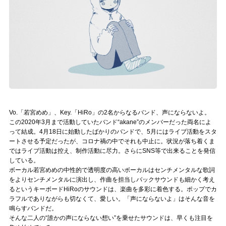
記事リクエスト
ログイン
LINK
muevoクラウドファンディング
muevoコミュニティ
Vo.「若宮めめ」、Key.「HiRo」の2名からなるバンド、声にならないよ。
この2020年3月まで活動していたバンド“akane”のメンバーだった両名によ
ぶいクラ！by muevo
って結成。4月18日に始動したばかりのバンドで、5月にはライブ活動をスタ
ートさせる予定だったが、コロナ禍の中でそれも中止に。状況が落ち着くま
ではライブ活動は控え、制作活動に尽力。さらにSNS等で出来ることを発信
ぶいコミュ！by muevo
している。
ボーカル若宮めめの中性的で透明度の高いボーカルはセンチメンタルな歌詞
ぶいマガ！ by muevo
をよりセンチメンタルに演出し、作曲を担当しバックサウンドも細かく考え
るというキーボードHiRoのサウンドは、楽曲を多彩に着色する。ポップでカ
ラフルでありながらも切なくて、愛しい。「声にならないよ」はそんな音を
Follow us
鳴らすバンドだ。
そんな二人の“誰かの声にならない想い”を乗せたサウンドは、早くも注目を