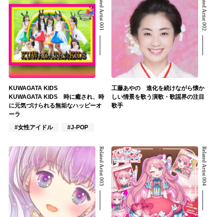
Related Artist 001
Related Artist 002
KUWAGATA KIDS
工藤あやの 進化を続けながら懐か
KUWAGATA KIDS 時に癒され、時
しい情景を歌う演歌・歌謡界の注目
に元気づけられる無垢なハッピーオ
歌手
ーラ
#女性アイドル
#J-POP
Related Artist 003
Related Artist 004