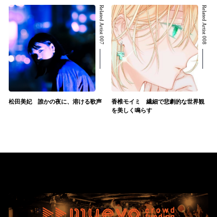
Related Artist 007
Related Artist 008
松田美妃 誰かの夜に、溶ける歌声
香椎モイミ 繊細で悲劇的な世界観
を美しく鳴らす