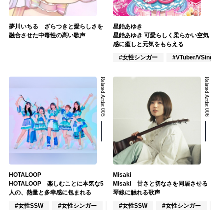
夢川いちる ざらつきと愛らしさを
星飴あゆき
融合させた中毒性の高い歌声
星飴あゆき 可愛らしく柔らかい空気
感に癒しと元気をもらえる
#女性シンガー
#VTuber/VSinger
Related Artist 005
Related Artist 006
HOTALOOP
Misaki
HOTALOOP 楽しむことに本気な5
Misaki 甘さと切なさを同居させる
人の、熱量と多幸感に包まれる
琴線に触れる歌声
#女性SSW
#女性シンガー
#女性シンガーグループ
#女性SSW
#女性シンガー