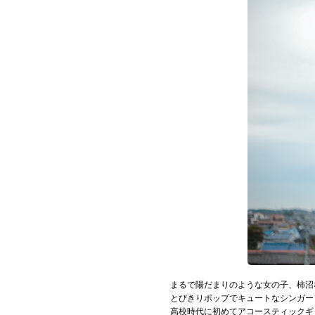
お問い合わせ
記事リクエスト
ログイン
LINK
muevoクラウドファンディング
muevoコミュニティ
ぶいクラ！by muevo
ぶいコミュ！by muevo
ぶいマガ！ by muevo
まるで陽だまりのような女の子、柿沼
とびきりポップでキュートなシンガー
高校時代に初めてアコースティックギ
Follow us