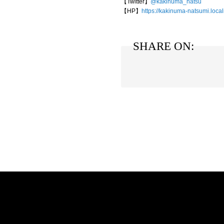
【Twitter】
@kakinuma_natsu
【HP】
https://kakinuma-natsumi.local
SHARE ON: