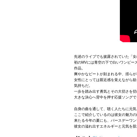
先述のライブでも披露されていた「女
初のMVには青空の下で白いワンピー
作品。
爽やかなビートが刻まれる中、揺らが
女性にとっては親近感を覚えながら励
気持ちだ。
一歩を踏み出す勇気とその大切さを切
大きな決心へ背中を押す応援ソングで
自身の曲を通して、聴く人たちに元気
ここで紹介しているのは彼女の魅力の
来たる今年の夏にも、バースデーワンマ
彼女の溢れ出すエネルギーと元気を肌