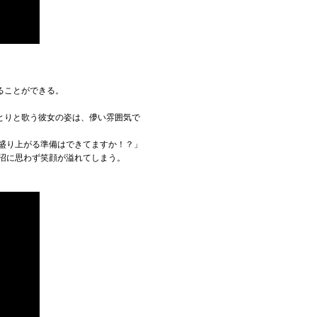
ることができる。
とりと歌う彼女の姿は、儚い雰囲気で
盛り上がる準備はできてますか！？」
沼に思わず笑顔が溢れてしまう。