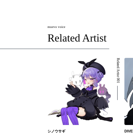
muevo voice
Related Artist
Related Artist 001
シノウサギ
DI