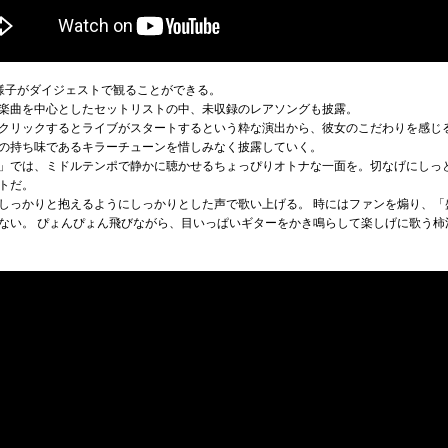
様子がダイジェストで観ることができる。
楽曲を中心としたセットリストの中、未収録のレアソングも披露。
クリックするとライブがスタートするという粋な演出から、彼女のこだわりを感じ
の持ち味であるキラーチューンを惜しみなく披露していく。
」では、ミドルテンポで静かに聴かせるちょっぴりオトナな一面を。切なげにしっ
トだ。
しっかりと抱えるようにしっかりとした声で歌い上げる。 時にはファンを煽り、「
ない。 ぴょんぴょん飛びながら、目いっぱいギターをかき鳴らして楽しげに歌う柿