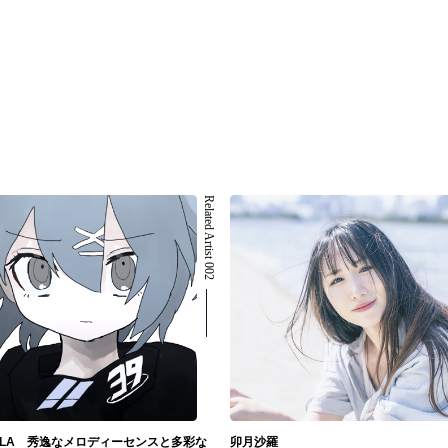
Related Artist 002
VELA 秀逸なメロディーセンスと多彩な
卯月沙羅