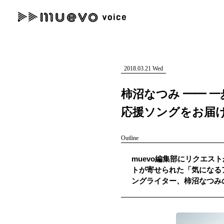
muevo media
記事を検索する
"読者の声を形にする”音楽特化メディア
2018.03.21 Wed
柿沼なつみ ━━ 
応援ソングをお届
人気ワード
Outline
MENU
muevo編集部にリクエスト
#男性SSW
#ポップス
#女性SSW
#ロック
#男性シンガー
トが寄せられた「気になるア
記事一覧
ングライター、柿沼なつみ
プレスリリース一覧
会社概要