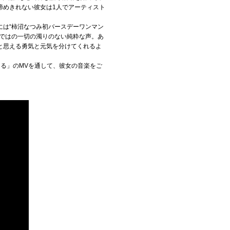
諦めきれない彼女は1人でアーティスト
日には“柿沼なつみ初バースデーワンマン
らではの一切の濁りのない純粋な声。あ
と思える勇気と元気を分けてくれるよ
る」のMVを通して、彼女の音楽をご