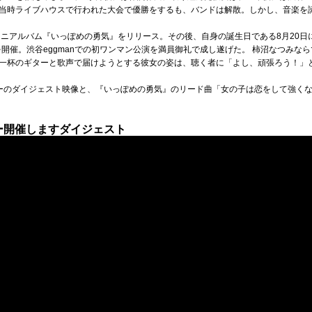
当時ライブハウスで行われた大会で優勝をするも、バンドは解散。しかし、音楽を
stミニアルバム『いっぽめの勇気』をリリース。その後、自身の誕生日である8月20
開催。渋谷eggmanでの初ワンマン公演を満員御礼で成し遂げた。 柿沼なつみな
一杯のギターと歌声で届けようとする彼女の姿は、聴く者に「よし、頑張ろう！」
ーのダイジェスト映像と、『いっぽめの勇気』のリード曲「女の子は恋をして強くな
ー開催しますダイジェスト