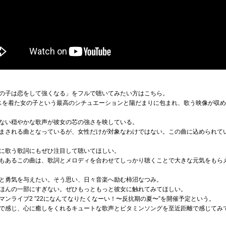
の子は恋をして強くなる」をフルで聴いてみたい方はこちら。
スを着た女の子という最高のシチュエーションと陽だまりに包まれ、歌う映像が収
ない穏やかな歌声が彼女の芯の強さを映している。
まされる曲となっているが、女性だけが対象なわけではない。この曲に込められて
に歌う歌詞にもぜひ注目して聴いてほしい。
もあるこの曲は、歌詞とメロディを合わせてしっかり聴くことで大きな元気をもら
と勇気を与えたい。そう思い、日々音楽へ励む柿沼なつみ。
ほんの一部にすぎない。ぜひもっともっと彼女に触れてみてほしい。
ンライブ2 ”22になんてなりたくなーい！〜反抗期の夏〜”を開催予定という。
で感じ、心に癒しをくれるキュートな歌声とビタミンソングを至近距離で感じてみ