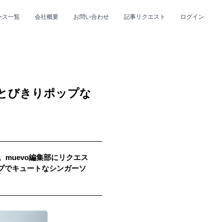
ース一覧
会社概要
お問い合わせ
記事リクエスト
ログイン
CLOSE
CLOSE
ととびきりポップな
p。muevo編集部にリクエス
プ
#R&B/ソウル
ップでキュートなシンガーソ