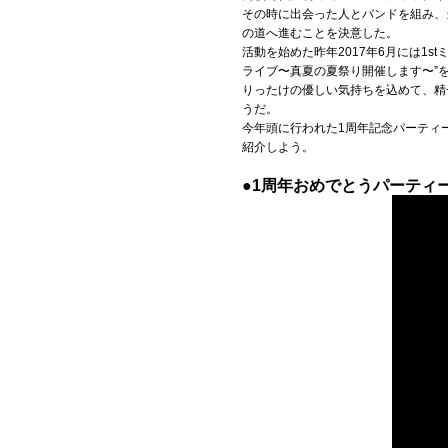
その時に出会った人とバンドを組み、
の道へ進むことを決意した。
Official SNS
活動を始めた昨年2017年6月には1
ライブ〜真夏の夏祭り開催します〜”を
りったけの優しい気持ちを込めて、精
うだ。
今年頭に行われた1周年記念パーティ
紹介しよう。
●1周年おめでとうパーティ