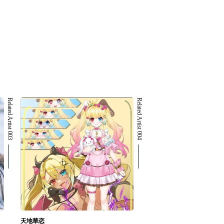
Related Artist 003
Related Artist 004
天地華恋