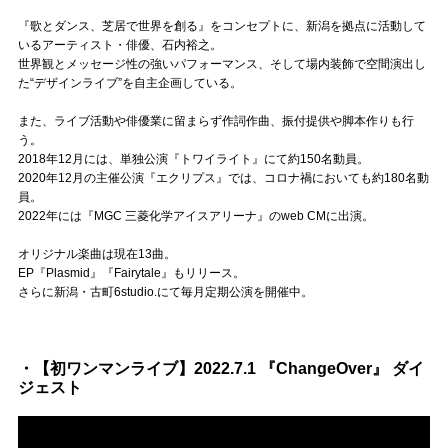
Official SNS
『歌とダンス、芝居で世界を創る』をコンセプトに、新潟を拠点に活動して
いるアーティスト・俳優、石内裕之。
世界観とメッセージ性の強いパフォーマンス、そして場内装飾で空間演出し
た“デザインライブ”を自主企画している。
また、ライブ活動や俳優業に留まらず作詞作曲、振付提供や脚本作りも行
う。
2018年12月には、単独公演『トワイライト』にて約150名動員。
2020年12月の主催公演『エクリプス』では、コロナ禍においても約180名動
員。
2022年には『MGC 三菱化学アイスアリーナ』のweb CMに出演。
オリジナル楽曲は現在13曲。
EP『Plasmid』『Fairytale』もリリース。
さらに新潟・古町6studio.にて毎月定期公演を開催中。
・【初ワンマンライブ】2022.7.1 『ChangeOver』 ダイ
ジェスト