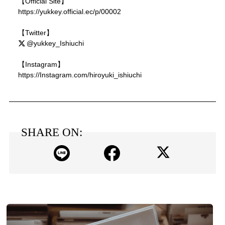
【Official Site】
https://yukkey.official.ec/p/00002
【Twitter】
@yukkey_Ishiuchi
【Instagram】
https://Instagram.com/hiroyuki_ishiuchi
SHARE ON: