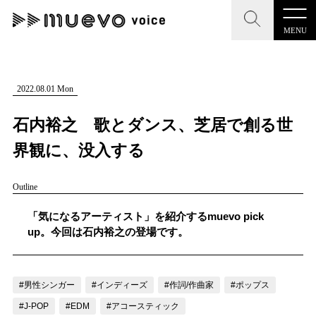
MENU
CLOSE
CLOSE
muevo media
記事を検索する
2022.08.01 Mon
"読者の声を形にする”音楽特化メディア
石内裕之 歌とダンス、芝居で創る世
界観に、没入する
Outline
MENU
人気ワード
記事一覧
「気になるアーティスト」を紹介するmuevo pick
#男性SSW
#ポップス
#女性SSW
#ロック
up。今回は石内裕之の登場です。
プレスリリース一覧
#男性シンガー
#HR/HM
#女性シンガー
会社概要
#ヒップホップ
#男性シンガーグループ
#R&B/ソウル
#男性シンガー
#インディーズ
#作詞/作曲家
#ポップス
お問い合わせ
#J-POP
#EDM
#アコースティック