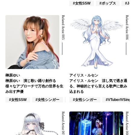
#女性SSW
#ポップス
#J-P
Related Artist 005
Related Artist 006
榊原ゆい
アイリス・ルセン
榊原ゆい 演じ歌い踊り創作る
アイリス・ルセン 涼し気で透き通
様々なアプローチで万色の世界を生
る、神秘的とすら言える歌声に飲み
み出す声優
込まれる
#女性SSW
#女性シンガー
#VOCALOID
#女性シンガー
#VTuber/VSinger
Related Artist 007
Related Artist 008