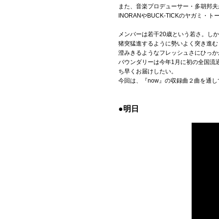
また、音楽プロデューサー・多胡邦夫が運営する
INORANやBUCK-TICKのヤ
Official SNS
メンバーは若干20歳という若さ。し
猪突猛進するように勢いよく突き進む
澄みきるようなフレッシュさにひっか
バウンダリーは今年1月に初の全国流
ち早くお届けしたい。
今回は、『now』の収録曲２曲を通
●明日