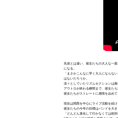
先述とは違い、彼女たちの大人な一面
になる。
「まさかこんなに早く大人にならない
はないだろうか。
淡々としていたリズムセクションは曲
アウトロが終わる瞬間まで、彼女たち
彼女たちがストレートに感情を込めて
現在は関西を中心にライブ活動を続け
彼女たちの今年の目標はバンドを大き
「どんどん進化して行かなくては絶対