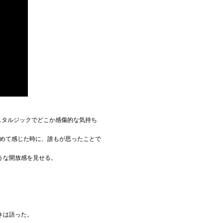
スタルジックでどこか感傷的な気持ち
改めて感じた時に、誰もが思ったことで
うな開放感を見せる。
きは語った。