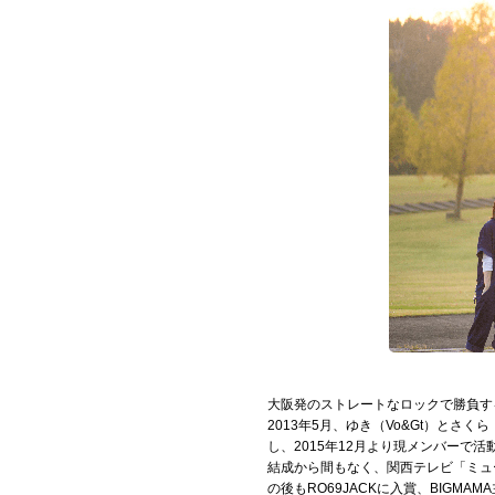
お問い合わせ
記事リクエスト
ログイン
LINK
muevoクラウドファンディング
muevoコミュニティ
ぶいクラ！by muevo
ぶいコミュ！by muevo
大阪発のストレートなロックで勝負す
ぶいマガ！ by muevo
2013年5月、ゆき（Vo&Gt）と
し、2015年12月より現メンバーで活
結成から間もなく、関西テレビ「ミュ
の後もRO69JACKに入賞、BIG
Follow us