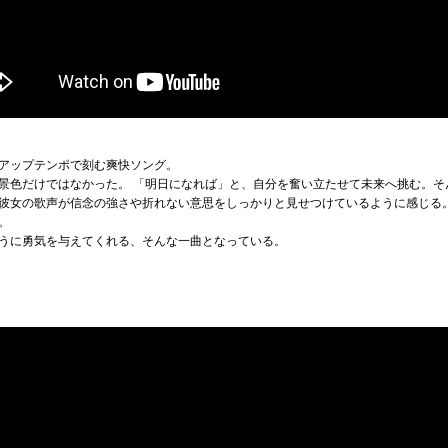
アップテンポで刻む爽快ソング。
景色だけではなかった。 「明日になれば」と、自分を奮い立たせて未来へ挑む。そ
彼女の歌声が信念の強さや折れない意思をしっかりと見せつけているように感じる
う。
うに勇気を与えてくれる、そんな一曲となっている。