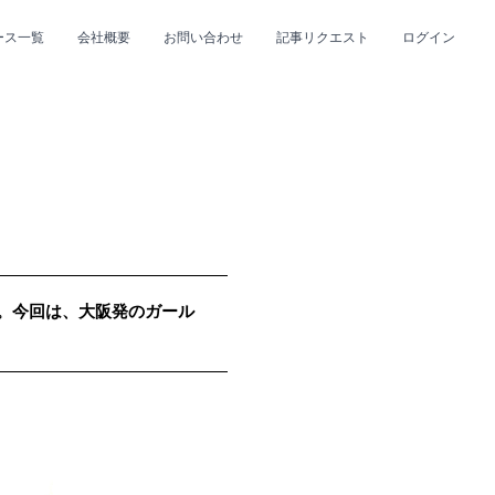
ース一覧
会社概要
お問い合わせ
記事リクエスト
ログイン
CLOSE
CLOSE
up。今回は、大阪発のガール
プ
#R&B/ソウル