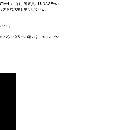
STIVAL」では、審査員にLUNA SEAの
いう大きな成果も果たしている。
ロック。
バウンダリーの魅力を、muevoでい