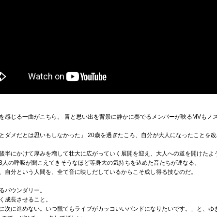
を感じる一曲がこちら。 青と思い出を背景に静かに奏でるメンバーが映るMVもノ
とダメだとは思いもしなかった」 20歳を過ぎたころ、自分が大人になったことを
後半にかけて厚みを増して壮大に広がっていく展開を迎え、大人への道を開けたよ
3人の呼吸が聞こえてきそうなほど等身大の気持ちを込めた音たちが連なる。
、自分という人間を、全て音に映しだしているからこそ成し得る技なのだ。
るバウンダリー。
く成長させること。
に次に進めない。いつ観てもライブがカッコいいバンドになりたいです。」と、ゆ