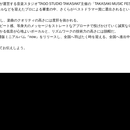
音楽スタジオ”TAGO STUDIO TAKASAKI”主催の「TAKASAKI MUSIC FE
ガミ・トールなどを迎えたプロによる審査の中、さくらがベストドラマー賞に選出されると
かし、楽曲のクオリティの高さには度肝を抜かれる。
ビート感、等身大のメッセージをストレートなアプローチで投げかけていく誠実な
かる低音が心地よいボーカルと、リズムワークの技術力の高さには脱帽だ。
通版ミニアルバム『now』をリリースし、全国へ羽ばたく時を迎える。全国へ進出中の
してお伝えしよう。