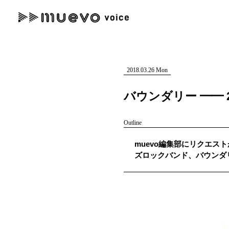
muevo media
記事を検索する
"読者の声を形にする”音楽特化メディア
2018.03.26 Mon
バウンダリー ━━
Outline
人気ワード
muevo編集部にリクエスト
MENU
ズロックバンド、バウンダ
#男性SSW
#ポップス
#女性SSW
#ロック
#男性シンガー
記事一覧
プレスリリース一覧
会社概要