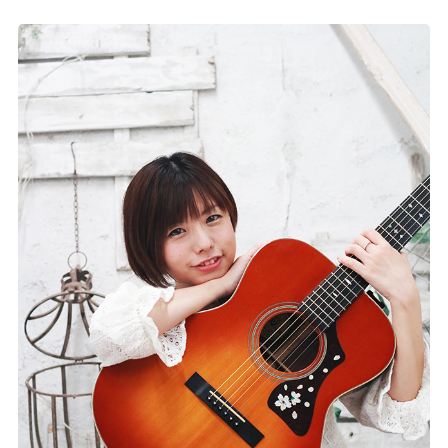
記事リクエスト
ログイン
LINK
muevoクラウドファンディング
muevoコミュニティ
ぶいクラ！by muevo
ぶいコミュ！by muevo
ぶいマガ！ by muevo
Follow us