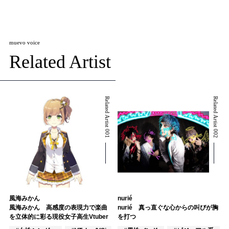
muevo voice
Related Artist
Related Artist 001
Related Artist 002
風海みかん
nurié
風海みかん 高感度の表現力で楽曲
nurié 真っ直ぐな心からの叫びが胸
を立体的に彩る現役女子高生Vtuber
を打つ