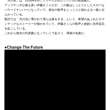
「月の光」は、2018年6月にリリースされたシングルの表題曲だ。
アップテンポな曲も多い伊藤さくらだが、この曲はしっとりとしたスローな
バラードナンバーになっていて、彼女の歌声をじっくりと味わえる一曲に仕
上がっている。
歌詞では「月の光に導かれて僕らは旅をする」という、希望のあふれたロマ
ンチックなストーリーが描かれていて、伊藤さくらの歌声と絶妙に化学反応
を起こしている。
これから彼女の代表曲になっていくであろう、渾身の名曲だ。
●Change The Future