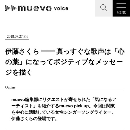
MENU
CLOSE
CLOSE
muevo media
記事を検索する
2018.07.27 Fri
"読者の声を形にする”音楽特化メディア
伊藤さくら ━━ 真っすぐな歌声は「心
の薬」になってポジティブなメッセー
ジを描く
MENU
人気ワード
Outline
記事一覧
#男性SSW
#ポップス
#女性SSW
#ロック
muevo編集部にリクエストが寄せられた「気になるア
プレスリリース一覧
#男性シンガー
#HR/HM
#女性シンガー
ーティスト」を紹介するmuevo pick up。今回は関東
を中心に活動している女性シンガーソングライター、
会社概要
#ヒップホップ
#男性シンガーグループ
#R&B/ソウル
伊藤さくらの登場です。
お問い合わせ