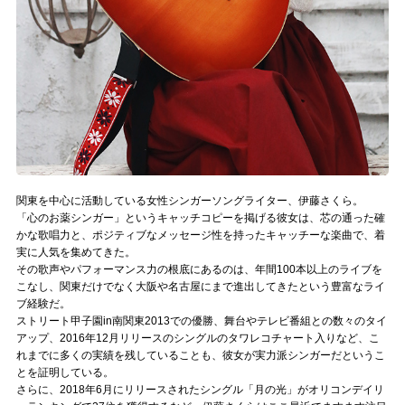
Official SNS
関東を中心に活動している女性シンガーソングライター、伊藤さくら。
「心のお薬シンガー」というキャッチコピーを掲げる彼女は、芯の通った確
かな歌唱力と、ポジティブなメッセージ性を持ったキャッチーな楽曲で、着
実に人気を集めてきた。
その歌声やパフォーマンス力の根底にあるのは、年間100本以上のライブを
こなし、関東だけでなく大阪や名古屋にまで進出してきたという豊富なライ
ブ経験だ。
ストリート甲子園in南関東2013での優勝、舞台やテレビ番組との数々のタイ
アップ、2016年12月リリースのシングルのタワレコチャート入りなど、こ
れまでに多くの実績を残していることも、彼女が実力派シンガーだというこ
とを証明している。
さらに、2018年6月にリリースされたシングル「月の光」がオリコンデイリ