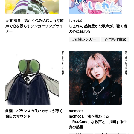
天道 清貴 温かく包み込むような歌
しぇれん
声で心を照らすシンガーソングライ
しぇれん 感情豊かな歌声が、聴く者
ター
の心に触れる
#女性シンガー
#作詞/作曲家
Related Artist 007
Related Artist 008
虻瀬 バランスの良いカオスが導く
momoca
独自のサウンド
momoca 魂を震わせる
「RocCute」な歌声と、共鳴する生
身の熱量