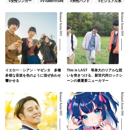
#女性シンガー
#VTuber/VSinger
#男性バンド
#ポップス
#ビジュアル系
Related Artist 003
Related Artist 004
イエロー・シアン・マゼンタ 多種
This is LAST 等身大のリアルな想
多様な音楽を色のように混ぜ合わせ
いを突きつける、新世代邦ロックシ
響かせる
ーンの最重要ニューカマー
Related Artist 005
Related Artist 006