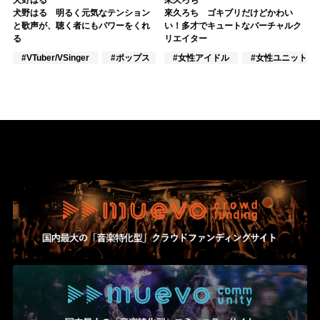
犬野はる 明るく元気なテンション
來久ろち ゴキブリだけどかわい
と歌声が、聴く者にもパワーをくれ
い！多才でキュートなバーチャルク
る
リエイター
#VTuber/VSinger
#ポップス
#アニメ/ゲーム
#女性アイドル
#女性ユニット