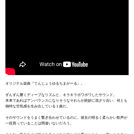
オリジナル楽曲『てんじょうゆるちまがーる』。
ずんずん響くディープなリズムと、キラキラポワポワしたサウンド。
本来であればアンバランスになりそうなそれらが絶妙に混ざり合い、何とも
独特な空気感を生み出している１曲だ。
そのサウンドをうまく繋ぎ合わせているのに、彼女の明るく柔らかい歌声が
一役買っていることは間違いないだろう。