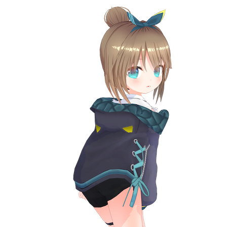
記事リクエスト
ログイン
LINK
muevoクラウドファンディング
muevoコミュニティ
ぶいクラ！by muevo
ぶいコミュ！by muevo
ぶいマガ！ by muevo
Follow us