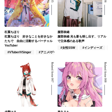
杠葉ちほり
服部奈緒
杠葉ちほり 好きなことを好きなか
服部奈緒 光も影も映し出す、リアル
たちで 自由に活動するバーチャル
で立体感のある歌声
YouTuber
#女性SSW
#インディーズ
#VTuber/VSinger
#アニメ/ゲーム
Related Artist 007
Related Artist 008
犬野はる
來久ろち