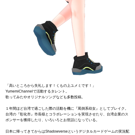
Official SNS
「高いところから失礼します！くもの上ユメミです！」
YumemiChannelで活動するタレント。
歌ってみたやオリジナルソングなども多数投稿。
１年間ほど台湾で過ごした際の活動を機に『罵倒系幼女』としてブレイク。
台湾の『彰化市』市長様とコラボレーションを実現させたり、台湾企業のス
ポンサーを獲得したり、いろいろとお世話になっている。
日本に帰ってきてからはShadowverseというデジタルカードゲームの実況配