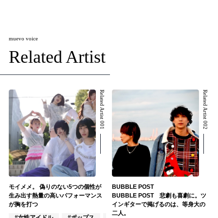
muevo voice
Related Artist
Related Artist 001
Related Artist 002
モイメメ。 偽りのない5つの個性が
BUBBLE POST
生み出す熱量の高いパフォーマンス
BUBBLE POST 悲劇も喜劇に。ツ
が胸を打つ
インギターで掲げるのは、等身大の
二人。
#女性アイドル
#ポップス
#J-POP