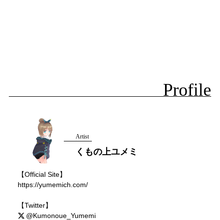
Profile
Artist
くもの上ユメミ
【Official Site】
https://yumemich.com/
【Twitter】
@Kumonoue_Yumemi