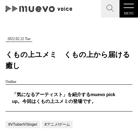
MENU
CLOSE
CLOSE
muevo media
記事を検索する
2022.02.22 Tue
"読者の声を形にする”音楽特化メディア
くもの上ユメミ くもの上から届ける
癒し
Outline
MENU
人気ワード
記事一覧
「気になるアーティスト」を紹介するmuevo pick
#男性SSW
#ポップス
#女性SSW
#ロック
up。今回はくもの上ユメミの登場です。
プレスリリース一覧
#男性シンガー
#HR/HM
#女性シンガー
会社概要
#ヒップホップ
#男性シンガーグループ
#R&B/ソウル
#VTuber/VSinger
#アニメ/ゲーム
お問い合わせ