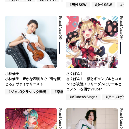
#男性SSW
#女性SSW
#イ
Related Artist 003
Related Artist 004
小林修子
さくぱん！
小林修子 豊かな表現力で「音を演
さくぱん！ 酒とギャンブルとコメ
じる」ヴァイオリニスト
ントが友達！フリーダムにリールと
コメントを回すVTuber
#ジャズ/クラシック奏者
#楽器奏者
#J-POP
#VTuber/VSinger
#アニメ/ゲー
Related Artist 005
Related Artist 006