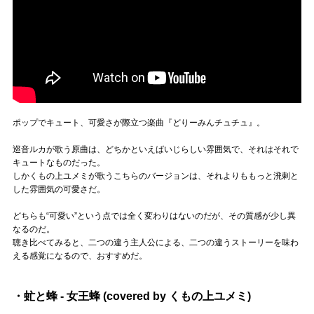
ポップでキュート、可愛さが際立つ楽曲『どりーみんチュチュ』。
巡音ルカが歌う原曲は、どちかといえばいじらしい雰囲気で、それはそれで
キュートなものだった。
しかくもの上ユメミが歌うこちらのバージョンは、それよりももっと溌剌と
した雰囲気の可愛さだ。
どちらも“可愛い”という点では全く変わりはないのだが、その質感が少し異
なるのだ。
聴き比べてみると、二つの違う主人公による、二つの違うストーリーを味わ
える感覚になるので、おすすめだ。
・虻と蜂 - 女王蜂 (covered by くもの上ユメミ)