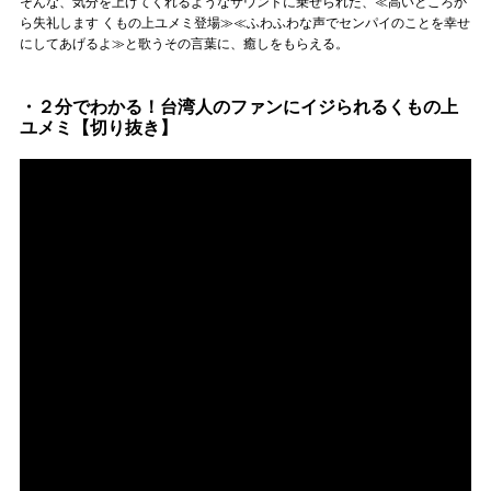
そんな、気分を上げてくれるようなサウンドに乗せられた、≪高いところか
ら失礼します くもの上ユメミ登場≫≪ふわふわな声でセンパイのことを幸せ
にしてあげるよ≫と歌うその言葉に、癒しをもらえる。
・２分でわかる！台湾人のファンにイジられるくもの上
ユメミ【切り抜き】