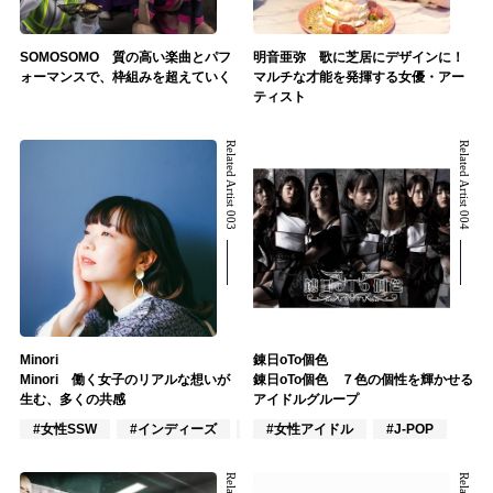
SOMOSOMO 質の高い楽曲とパフ
明音亜弥 歌に芝居にデザインに！
ォーマンスで、枠組みを超えていく
マルチな才能を発揮する女優・アー
ティスト
Related Artist 003
Related Artist 004
Minori
錬日oTo個色
Minori 働く女子のリアルな想いが
錬日oTo個色 ７色の個性を輝かせる
生む、多くの共感
アイドルグループ
#女性SSW
#インディーズ
#ポップス
#女性アイドル
#J-POP