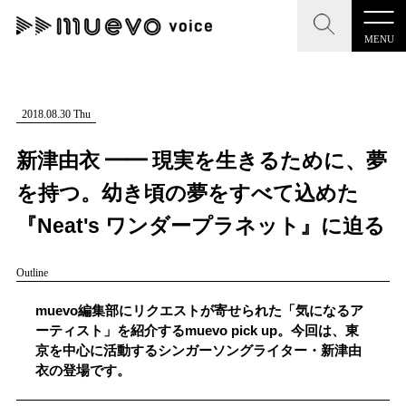
MENU
CLOSE
CLOSE
muevo media
記事を検索する
2018.08.30 Thu
"読者の声を形にする”音楽特化メディア
新津由衣 ━━ 現実を生きるために、夢
を持つ。幼き頃の夢をすべて込めた
『Neat's ワンダープラネット』に迫る
MENU
人気ワード
Outline
記事一覧
#男性SSW
#ポップス
#女性SSW
#ロック
muevo編集部にリクエストが寄せられた「気になるア
プレスリリース一覧
#男性シンガー
#HR/HM
#女性シンガー
ーティスト」を紹介するmuevo pick up。今回は、東
京を中心に活動するシンガーソングライター・新津由
会社概要
#ヒップホップ
#男性シンガーグループ
#R&B/ソウル
衣の登場です。
お問い合わせ