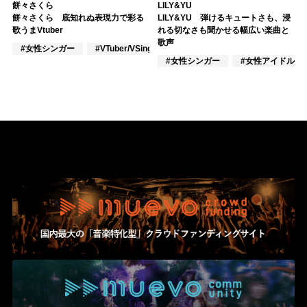
餅々さくら
LILY&YU
餅々さくら 底知れぬ表現力で彩る
LILY&YU 弾けるキュートさも、浸
歌うまVtuber
れる切なさも聞かせる幅広い楽曲と
歌声
#女性シンガー
#VTuber/VSinger
#VOCALOID
#女性シンガー
#女性アイドル