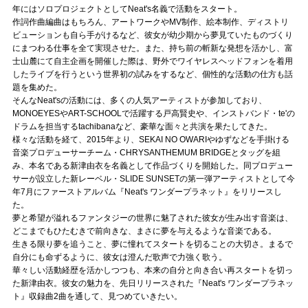
Official SNS
年にはソロプロジェクトとしてNeat's名義で活動をスタート。
作詞作曲編曲はもちろん、アートワークやMV制作、絵本制作、ディストリ
ビューションも自ら手がけるなど、彼女が幼少期から夢見ていたものづくり
にまつわる仕事を全て実現させた。また、持ち前の斬新な発想を活かし、富
士山麓にて自主企画を開催した際は、野外でワイヤレスヘッドフォンを着用
したライブを行うという世界初の試みをするなど、個性的な活動の仕方も話
題を集めた。
そんなNeat'sの活動には、多くの人気アーティストが参加しており、
MONOEYESやART-SCHOOLで活躍する戸高賢史や、インストバンド・te'の
ドラムを担当するtachibanaなど、豪華な面々と共演を果たしてきた。
様々な活動を経て、2015年より、SEKAI NO OWARIやゆずなどを手掛ける
音楽プロデューサーチーム・CHRYSANTHEMUM BRIDGEとタッグを組
み、本名である新津由衣を名義として作品づくりを開始した。同プロデュー
サーが設立した新レーベル・SLIDE SUNSETの第一弾アーティストとして今
年7月にファーストアルバム『Neat's ワンダープラネット』をリリースし
た。
夢と希望が溢れるファンタジーの世界に魅了された彼女が生み出す音楽は、
どこまでもひたむきで前向きな、まさに夢を与えるような音楽である。
生きる限り夢を追うこと、夢に憧れてスタートを切ることの大切さ。まるで
自分にも命ずるように、彼女は澄んだ歌声で力強く歌う。
華々しい活動経歴を活かしつつも、本来の自分と向き合い再スタートを切っ
た新津由衣。彼女の魅力を、先日リリースされた『Neat's ワンダープラネッ
ト』収録曲2曲を通して、見つめていきたい。