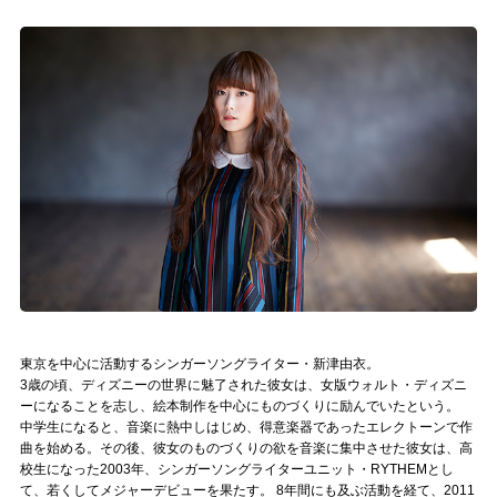
記事リクエスト
ログイン
LINK
muevoクラウドファンディング
muevoコミュニティ
ぶいクラ！by muevo
ぶいコミュ！by muevo
東京を中心に活動するシンガーソングライター・新津由衣。
ぶいマガ！ by muevo
3歳の頃、ディズニーの世界に魅了された彼女は、女版ウォルト・ディズニ
ーになることを志し、絵本制作を中心にものづくりに励んでいたという。
中学生になると、音楽に熱中しはじめ、得意楽器であったエレクトーンで作
曲を始める。その後、彼女のものづくりの欲を音楽に集中させた彼女は、高
Follow us
校生になった2003年、シンガーソングライターユニット・RYTHEMとし
て、若くしてメジャーデビューを果たす。 8年間にも及ぶ活動を経て、2011