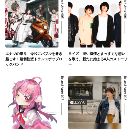
Related Artist 005
Related Artist 006
エナツの祟り 令和にバブルを巻き
ヨイズ 淡い叙情とまっすぐな想い
起こす！超個性派トランスポップロ
を歌う。新たに始まる4人のストーリ
ックバンド
ー
Related Artist 007
Related Artist 008