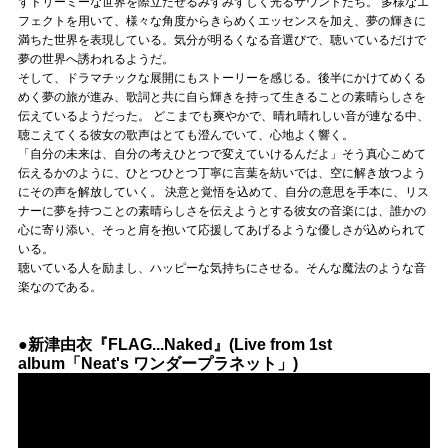
ずドリーミーな世界を際立たせるみずみずしく光るサウンドたち。 多様なエ
フェクトを用いて、様々な角度からきらめくエッセンスを加え、夢の輝きに
満ちた世界を表現している。気分が明るくなる音選びで、聴いているだけで
夢の世界へ誘われるようだ。
そして、ドラマチックな展開にもストーリーを感じる。後半にかけてめくる
めく夢の旅が進み、歌詞と共に自ら輝きを持って生きることの素晴らしさを
伝えているようだった。 どこまでも爽やかで、晴れ晴れしい音が連なる中、
聴こえてくる彼女の歌声はとても澄んでいて、心地よく響く。
「自分の未来は、自分の考えひとつで変えていけるんだよ」そう真心こめて
伝えるかのように、ひとつひとつ丁寧に言葉を紡いでは、空に解き放つよう
にその声を解放していく。 決意と覚悟を込めて、自分の意思を手本に、リス
ナーに夢を持つことの素晴らしさを伝えようとする彼女の音楽には、誰かの
心に寄り添い、そっと肩を抱いて応援してあげるような優しさが込められて
いる。
聴いている人を励まし、ハッピーな気持ちにさせる。そんな魔法のような音
楽なのである。
●新津由衣『FLAG...Naked』(Live from 1st
album「Neat's ワンダープラネット」)