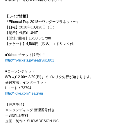
【ライブ情報】
『Ethereal Pop 2018〜ワンダープラネット〜』
【日程】2018年10月28日（日）
【場所】代官山UNIT
【開場 / 開演】16:00 ／17:00
【チケット】4,500円（税込）＋ドリンク代
■Yahoo!チケット販売中!!
http://r.y-tickets.jp/neatsyui1801
■ローソンチケット
8/7(火)12:00〜8/20(月)までプレリク先行が始まります。
受付方法：インターネット
Lコード：73794
http://l-tike.com/neatsyui
【注意事項】
※スタンディング 整理番号付き
※3歳以上有料
企画・制作： SHOW DESIGN INC