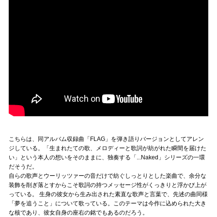
こちらは、同アルバム収録曲「FLAG」を弾き語りバージョンとしてアレン
ジしている。「生まれたての歌、メロディーと歌詞が紡がれた瞬間を届けた
い」という本人の想いをそのままに、独奏する「...Naked」シリーズの一環
だそうだ。
自らの歌声とウーリッツァーの音だけで紡ぐしっとりとした楽曲で、余分な
装飾を削ぎ落とすからこそ歌詞の持つメッセージ性がくっきりと浮かび上が
っている。 生身の彼女から生み出された素直な歌声と言葉で、先述の曲同様
「夢を追うこと」について歌っている。このテーマは今作に込められた大き
な核であり、彼女自身の座右の銘でもあるのだろう。