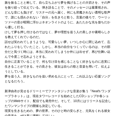
旗を振ることと称して、自ら立ち上がり夢を掲げることの大切さを、その声
を振り絞って伝えている。弾き語ることで、そのメッセージは最重視され、
どんな音にも負けず、リスナーの元へ届く。何にも邪魔されない透明な歌声
で、誰にも惑わされない「自分」を生きろと歌う。言葉の後ろで、ウーリッ
ツァーの音が暗闇に浮かぶネオンライトのように、あたたかな光を放ちだか
ら優しく灯る。
けして夢を押し付けるのではなく、夢や理想を追う人の美しさや素晴らしさ
を教えてくれているのだ。
話せば笑われてしまうような、可愛らしい夢。いつしか心に閉じ込めて、忘
れたふりをしていたこと。しかし、本当の自分をつくっているのは、その部
分だと気づく時には、本当に笑われてしまうか外には出せず、再び仕舞い込
んで今度こそ忘れようとする。
自分に正直でいることで、何も引け目を感じることなく好きなものに忠実に
生きることができる。その良さを、彼女は自らの歌と音楽を用いて、伝えよ
うとしている。
夢を追う人、好きなものを追い求める人にとって、これ以上ない応援ソング
となるだろう。
新津由衣が見せるドリーミーでファンタジックな音楽が集う『Neat's ワンダ
ープラネット』は、現在タワーレコードを始めとしたCDショップや各ショ
ップのWebサイト、配信でも発売中だ。そして、10月にはリリースを記念し
たワンマンライブの開催も決定している。
現実を生きるための、夢の世界。そのひと時の安らぎと、元気をくれる彼女
の音楽を、ぜひ直に堪能してほしい。