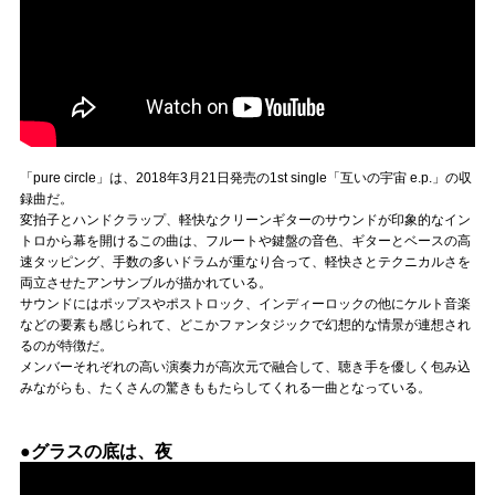
「pure circle」は、2018年3月21日発売の1st single「互いの宇宙 e.p.」の収
録曲だ。
変拍子とハンドクラップ、軽快なクリーンギターのサウンドが印象的なイン
トロから幕を開けるこの曲は、フルートや鍵盤の音色、ギターとベースの高
速タッピング、手数の多いドラムが重なり合って、軽快さとテクニカルさを
両立させたアンサンブルが描かれている。
サウンドにはポップスやポストロック、インディーロックの他にケルト音楽
などの要素も感じられて、どこかファンタジックで幻想的な情景が連想され
るのが特徴だ。
メンバーそれぞれの高い演奏力が高次元で融合して、聴き手を優しく包み込
みながらも、たくさんの驚きももたらしてくれる一曲となっている。
●グラスの底は、夜