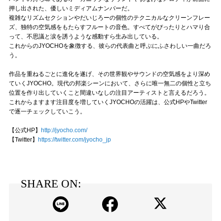
押し出された、優しいミディアムナンバーだ。
複雑なリズムセクションやだいじろーの個性のテクニカルなクリーンフレー
ズ、独特の空気感をもたらすフルートの音色。すべてがぴったりとハマり合
って、不思議と涙を誘うような感動すら生み出している。
これからのJYOCHOを象徴する、彼らの代表曲と呼ぶにふさわしい一曲だろ
う。
作品を重ねるごとに進化を遂げ、その世界観やサウンドの空気感をより深め
ていくJYOCHO。現代の邦楽シーンにおいて、さらに唯一無二の個性と立ち
位置を作り出していくこと間違いなしの注目アーティストと言えるだろう。
これからますます注目度を増していくJYOCHOの活躍は、公式HPやTwitter
で逐一チェックしていこう。
【公式HP】
http://jyocho.com/
【Twitter】
https://twitter.com/jyocho_jp
SHARE ON: