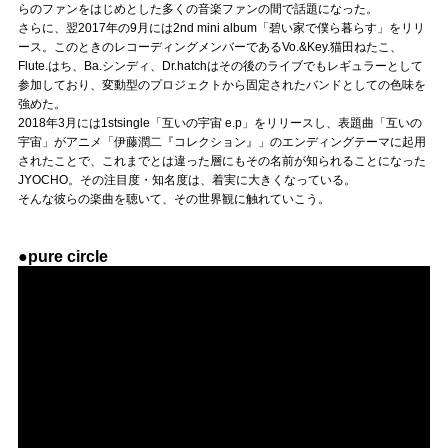
Official SNS
らのファンをはじめとした多くの音楽ファンの間で話題になった。
さらに、翌2017年の9月には2nd mini album「碧い家で僕ら暮らす」をリリ
ース。このときのレコーディングメンバーであるVo.&Key.猫田ねたこ、
Flute.はち、Ba.シンディ、Dr.hatchはその後のライブでもレギュラーとして
参加しており、変動型のプロジェクトから固定されたバンドとしての色味を
強めた。
2018年3月には1stsingle「互いの宇宙 e.p」をリリースし、表題曲「互いの
宇宙」がアニメ「伊藤潤二『コレクション』」のエンディングテーマに起用
されたことで、これまでとは違った層にもその名前が知られることになった
JYOCHO。その注目度・知名度は、着実に大きくなっている。
そんな彼らの楽曲を聴いて、その世界観に触れていこう。
●pure circle