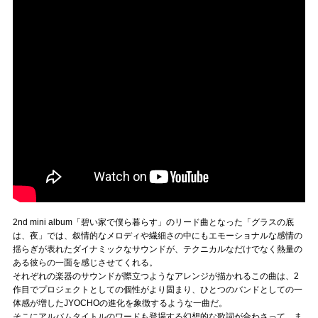
2nd mini album「碧い家で僕ら暮らす」のリード曲となった「グラスの底
は、夜」では、叙情的なメロディや繊細さの中にもエモーショナルな感情の
揺らぎが表れたダイナミックなサウンドが、テクニカルなだけでなく熱量の
ある彼らの一面を感じさせてくれる。
それぞれの楽器のサウンドが際立つようなアレンジが描かれるこの曲は、2
作目でプロジェクトとしての個性がより固まり、ひとつのバンドとしての一
体感が増したJYOCHOの進化を象徴するような一曲だ。
そこにアルバムタイトルのワードも登場する幻想的な歌詞が合わさって、ま