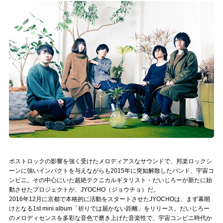
記事リクエスト
ログイン
LINK
muevoクラウドファンディング
muevoコミュニティ
ぶいクラ！by muevo
ぶいコミュ！by muevo
ポストロックの影響を強く受けたメロディアスなサウンドで、邦楽ロックシ
ぶいマガ！ by muevo
ーンに強いインパクトを与えながらも2015年に突如解散したバンド、宇宙コ
ンビニ。その中心にいた超絶テクニカルギタリスト・だいじろーが新たに始
動させたプロジェクトが、JYOCHO（ジョウチョ）だ。
2016年12月に京都で本格的に活動をスタートさせたJYOCHOは、まず幕開
Follow us
けとなる1st mini album「祈りでは届かない距離」をリリース。だいじろー
のメロディセンスを多彩な音色で磨き上げた音楽性で、宇宙コンビニ時代か