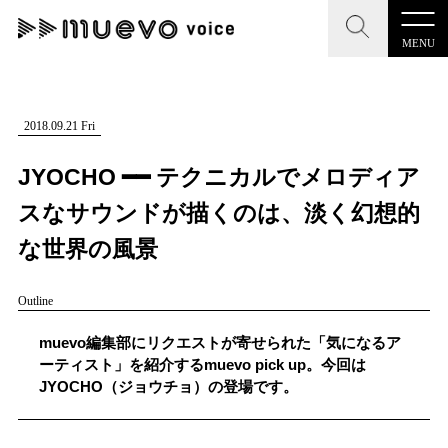
MENU
CLOSE
CLOSE
muevo media
記事を検索する
2018.09.21 Fri
"読者の声を形にする”音楽特化メディア
JYOCHO ━━ テクニカルでメロディア
スなサウンドが描くのは、淡く幻想的
な世界の風景
MENU
人気ワード
Outline
記事一覧
#男性SSW
#ポップス
#女性SSW
#ロック
muevo編集部にリクエストが寄せられた「気になるア
プレスリリース一覧
#男性シンガー
#HR/HM
#女性シンガー
ーティスト」を紹介するmuevo pick up。今回は
JYOCHO（ジョウチョ）の登場です。
会社概要
#ヒップホップ
#男性シンガーグループ
#R&B/ソウル
お問い合わせ