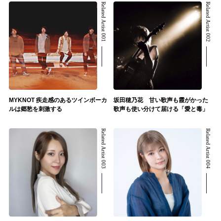
Related Artist 001
Related Artist 002
MYKNOT 疾走感のあるツインボーカ
坂田穂乃花 甘い歌声も霞がかった
ルは郷愁を刺激する
歌声も使い分けて届ける「愛と毒」
Related Artist 003
Related Artist 004