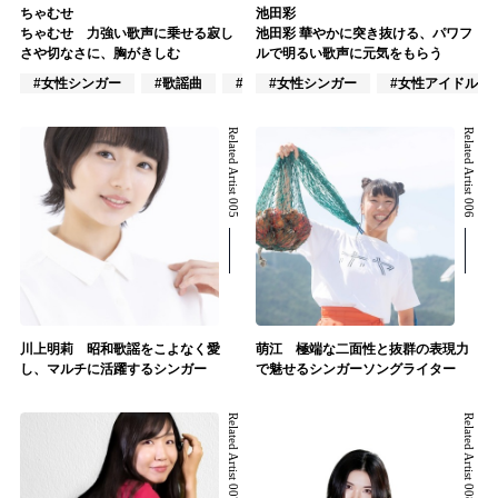
ちゃむせ
池田彩
ちゃむせ 力強い歌声に乗せる寂し
池田彩 華やかに突き抜ける、パワフ
さや切なさに、胸がきしむ
ルで明るい歌声に元気をもらう
#女性シンガー
#歌謡曲
#J-POP
#女性シンガー
#女性アイドル
Related Artist 005
Related Artist 006
川上明莉 昭和歌謡をこよなく愛
萌江 極端な二面性と抜群の表現力
し、マルチに活躍するシンガー
で魅せるシンガーソングライター
Related Artist 007
Related Artist 008