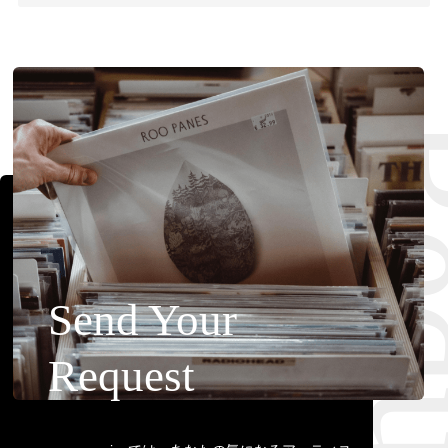
Requ
Send Your
Request