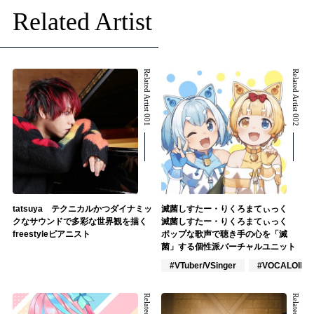
Related Artist
Related Artist 001
Related Artist 002
tatsuya テクニカルかつダイナミッ
滅菌しすたー・りくろまてぃっく
クなサウンドで多彩な世界観を描く
滅菌しすたー・りくろまてぃっく
freestyleピアニスト
ポップな歌声で聴き手の心を「滅
菌」する個性派バーチャルユニット
#VTuber/VSinger
#VOCALOID