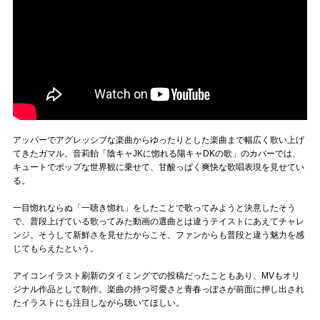
アッパーでアグレッシブな楽曲からゆったりとした楽曲まで幅広く歌い上げ
てきたガマル。音莉飴「陰キャJKに惚れる陽キャDKの歌」のカバーでは、
キュートでポップな世界観に乗せて、甘酸っぱく爽快な歌唱表現を見せてい
る。
一目惚れならぬ「一聴き惚れ」をしたことで歌ってみようと決意したそう
で、普段上げている歌ってみた動画の選曲とは違うテイストにあえてチャレ
ンジ。そうして新鮮さを見せたからこそ、ファンからも普段と違う魅力を感
じてもらえたという。
アイコンイラスト刷新のタイミングでの投稿だったこともあり、MVもオリ
ジナル作品として制作。楽曲の持つ可愛さと青春っぽさが前面に押し出され
たイラストにも注目しながら聴いてほしい。