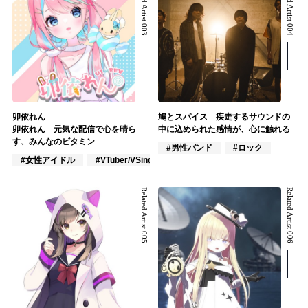
Related Artist 003
Related Artist 004
卯依れん
鳩とスパイス 疾走するサウンドの
卯依れん 元気な配信で心を晴ら
中に込められた感情が、心に触れる
す、みんなのビタミン
#男性バンド
#ロック
#女性アイドル
#VTuber/VSinger
#アニメ/ゲーム
Related Artist 005
Related Artist 006