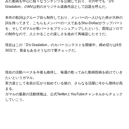
みた動画を中心に様々なコンテンツを公開しており、その中でも「D's
Gradation」のMVは初のオリジナル楽曲作品として話題を呼んだ。
本作の歌詞はグループ自ら制作しており、メンバーの一人ひなた柊が大枠の
詞を持ってきて、こちらもメンバーの一人であるShu-Dollazがラップパート
を、そしてガマルが歌パートをブラッシュアップしたという。普段はソロで
の制作なので、人とやることの楽しさを改めて再確認したそうだ。
現在はこの「D's Gradation」のカバーコンテストを開催中。締め切りは9月
30日で、賞金もあるそうなので要チェックだ。
現在の活動ペースを今後も維持し、毎週の歌ってみた動画投稿を続けていき
たいというガマル。
実力派として名前が広がり始めている彼の、さらなる活躍に今から期待が高
まる。
ガマルの最新の活動情報は、公式TwitterとYouTubeチャンネルからチェック
していこう。