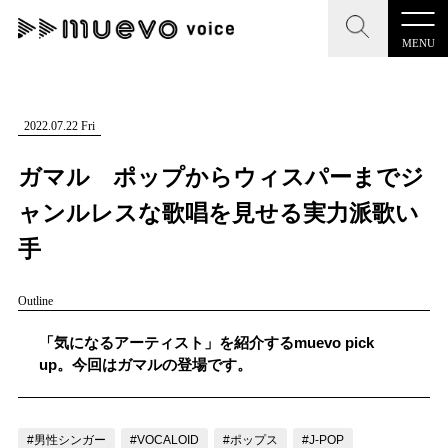
MENU
CLOSE
CLOSE
muevo media
記事を検索する
2022.07.22 Fri
"読者の声を形にする”音楽特化メディア
ガマル ポップからウィスパーまでジ
ャンルレスな歌唱を見せる実力派歌い
手
MENU
人気ワード
Outline
記事一覧
#男性SSW
#ポップス
#女性SSW
#ロック
「気になるアーティスト」を紹介するmuevo pick
プレスリリース一覧
#男性シンガー
#HR/HM
#女性シンガー
up。今回はガマルの登場です。
会社概要
#ヒップホップ
#男性シンガーグループ
#R&B/ソウル
お問い合わせ
#男性シンガー
#VOCALOID
#ポップス
#J-POP