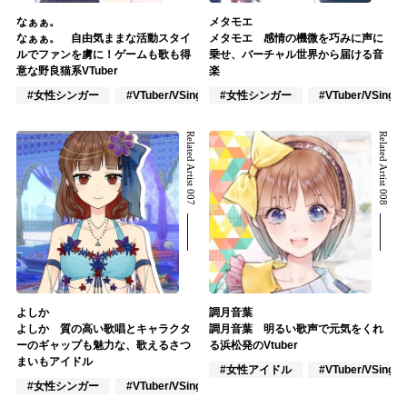
なぁぁ。
メタモエ
なぁぁ。 自由気ままな活動スタイ
メタモエ 感情の機微を巧みに声に
ルでファンを虜に！ゲームも歌も得
乗せ、バーチャル世界から届ける音
意な野良猫系VTuber
楽
#女性シンガー
#VTuber/VSinger
#女性シンガー
#ポップス
#VTuber/VSinger
Related Artist 007
Related Artist 008
よしか
調月音葉
よしか 質の高い歌唱とキャラクタ
調月音葉 明るい歌声で元気をくれ
ーのギャップも魅力な、歌えるさつ
る浜松発のVtuber
まいもアイドル
#女性アイドル
#VTuber/VSinger
#女性シンガー
#VTuber/VSinger
#J-POP