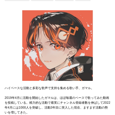
記事リクエスト
ログイン
LINK
muevoクラウドファンディング
muevoコミュニティ
ぶいクラ！by muevo
ぶいコミュ！by muevo
ぶいマガ！ by muevo
ハイペースな活動と多彩な歌声で支持を集める歌い手、ガマル。
2019年4月に活動を開始したガマルは、ほぼ毎週のペースで歌ってみた動画
を投稿している。精力的な活動で着実にチャンネル登録者数を伸ばして2022
Follow us
年4月には1000人を突破し、活動3年目に突入した現在、ますます活動の勢
いを増してきた。