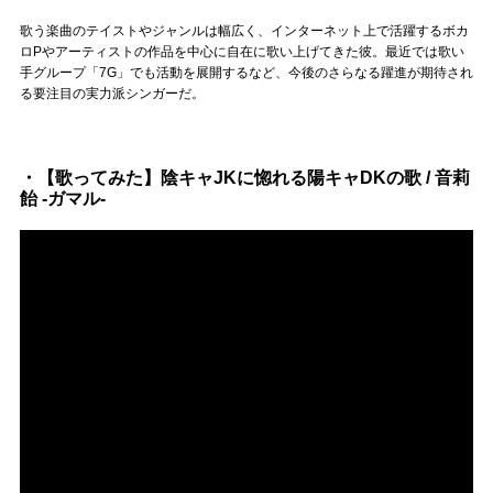
Official SNS
歌う楽曲のテイストやジャンルは幅広く、インターネット上で活躍するボカ
ロPやアーティストの作品を中心に自在に歌い上げてきた彼。最近では歌い
手グループ「7G」でも活動を展開するなど、今後のさらなる躍進が期待され
る要注目の実力派シンガーだ。
・【歌ってみた】陰キャJKに惚れる陽キャDKの歌 / 音莉
飴 -ガマル-