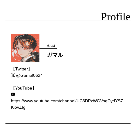
Profile
Artist
ガマル
【Twitter】
@Gamal0624
【YouTube】
https://www.youtube.com/channel/UC3DPxWGVsqCydYS7
KiovZIg