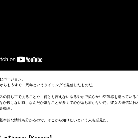
もむバージョン。
ューしてからもうすぐ一周年というタイミングで発信したものだ。
スの持ち主であることや、何とも言えないゆるやかで柔らかい空気感を纏っている
なか抜けない時、なんだか嫌なことが多くて心が落ち着かない時、彼女の発信に触
介動画。
基本的な情報も分かるので、そこから知りたいという人も必見だ。
むcover【Kanaria】