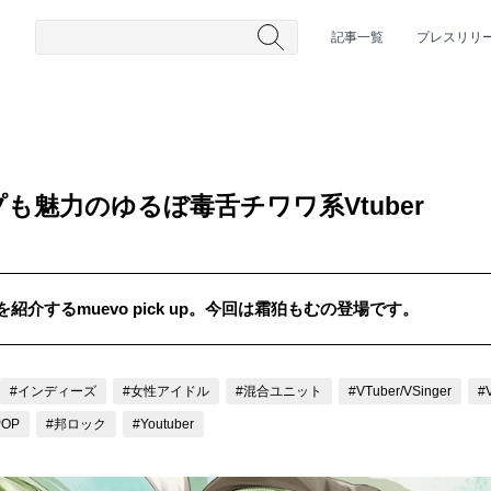
記事一覧
プレスリリ
も魅力のゆるぼ毒舌チワワ系Vtuber
介するmuevo pick up。今回は霜狛もむの登場です。
#HR/HM
#女性シンガー
#ヒップホップ
#男性シンガーグルー
#インディーズ
#女性アイドル
#混合ユニット
#VTuber/VSinger
#
POP
#邦ロック
#Youtuber