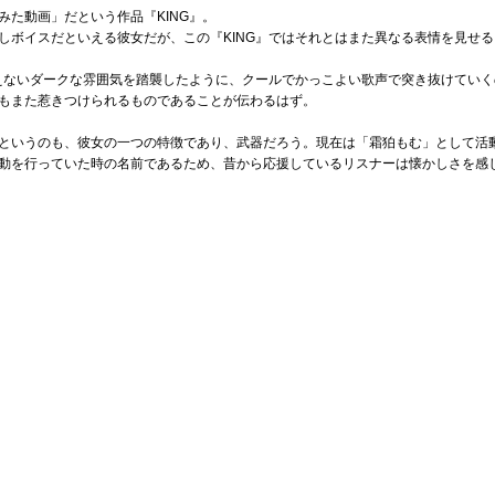
みた動画」だという作品『KING』。
しボイスだといえる彼女だが、この『KING』ではそれとはまた異なる表情を見せる
言えないダークな雰囲気を踏襲したように、クールでかっこよい歌声で突き抜けてい
もまた惹きつけられるものであることが伝わるはず。
というのも、彼女の一つの特徴であり、武器だろう。現在は「霜狛もむ」として活
動を行っていた時の名前であるため、昔から応援しているリスナーは懐かしさを感