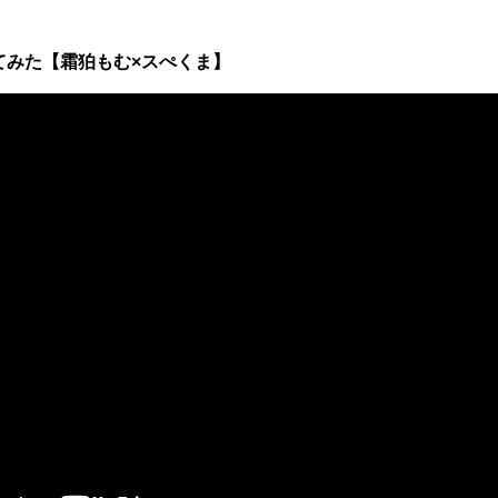
てみた【霜狛もむ×スぺくま】