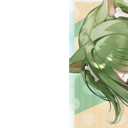
お問い合わせ
記事リクエスト
ログイン
LINK
muevoクラウドファンディング
muevoコミュニティ
ぶいクラ！by muevo
ぶいコミュ！by muevo
ぶいマガ！ by muevo
Follow us