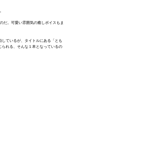
。
くのだ。可愛い雰囲気の癒しボイスもま
動しているが、タイトルにある「とも
じられる、そんな１本となっているの