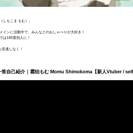
む（しもこま もむ）。
メインに活動中で、みんなとのおしゃべりが大好き！
は180度別人に！
お見逃しなく！
紹介｜霜狛もむ Momu Shimokoma【新人Vtuber / self-in