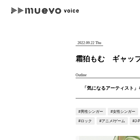
muevo media
記事を検索する
"読者の声を形にする”音楽特化メディア
2022.09.22 Thu
霜狛もむ ギャップ
Outline
人気ワード
「気になるアーティスト」を紹
MENU
#男性SSW
#ポップス
#女性SSW
#ロック
#男性シンガー
記事一覧
#男性シンガー
#女性シンガー
プレスリリース一覧
#ロック
#アニメ/ゲーム
#J-
会社概要