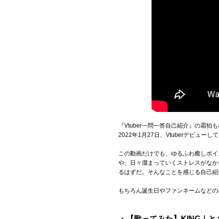
『Vtuber一問一答自己紹介』の霜狛
2022年1月27日、Vtuberデビ
この動画だけでも、ゆるふわ癒しボイ
や、日々溜まっていくストレスがなか
るはずだ。そんなことを感じる自己紹
もちろん誕生日やファンネームなどの
・【歌ってみた】KING｜ともっ