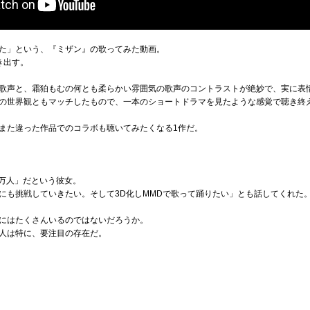
た」という、『ミザン』の歌ってみた動画。
き出す。
歌声と、霜狛もむの何とも柔らかい雰囲気の歌声のコントラストが絶妙で、実に表
の世界観ともマッチしたもので、一本のショートドラマを見たような感覚で聴き終
また違った作品でのコラボも聴いてみたくなる1作だ。
1万人」だという彼女。
にも挑戦していきたい。そして3D化しMMDで歌って踊りたい」とも話してくれた
にはたくさんいるのではないだろうか。
人は特に、要注目の存在だ。