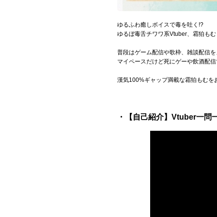
Official SNS
ゆるふわ癒しボイスで毒を吐く!?
ゆるぼ毒舌チワワ系Vtuber、霜狛も
普段はゲーム配信や歌枠、雑談配信を
マイペースだけど死にゲーや飲酒配信で
漢気100%ギャップ満載な霜狛もむを
・【自己紹介】Vtuber一問一答自己