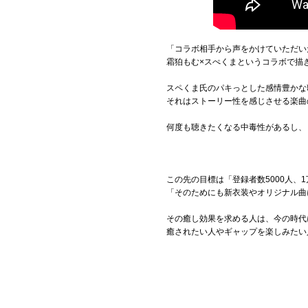
「コラボ相手から声をかけていただい
霜狛もむ×スぺくまというコラボで描
スペくま氏のパキっとした感情豊かな
それはストーリー性を感じさせる楽曲
何度も聴きたくなる中毒性があるし、
この先の目標は「登録者数5000人、
「そのためにも新衣装やオリジナル曲
その癒し効果を求める人は、今の時代
癒されたい人やギャップを楽しみたい