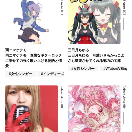
Related Artist 001
Related Artist 002
雨ニマケテモ
三日月ちゆる
雨ニマケテモ 爽快なギターロック
三日月ちゆる 可愛いさもかっこよ
に乗せて力強く歌い上げる物語と情
さも堪能させてくれる魅力の宝庫
景
#女性シンガー
#VTuber/VSinger
#女性シンガー
#インディーズ
#VTuber/VSinger
Related Artist 003
Related Artist 004