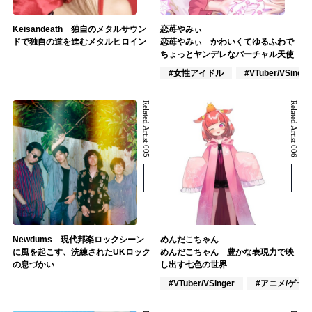
Keisandeath 独自のメタルサウン
恋苺やみぃ
ドで独自の道を進むメタルヒロイン
恋苺やみぃ かわいくてゆるふわで
ちょっとヤンデレなバーチャル天使
#女性アイドル
#VTuber/VSinger
Related Artist 005
Related Artist 006
Newdums 現代邦楽ロックシーン
めんだこちゃん
に風を起こす、洗練されたUKロック
めんだこちゃん 豊かな表現力で映
の息づかい
し出す七色の世界
#VTuber/VSinger
#アニメ/ゲー