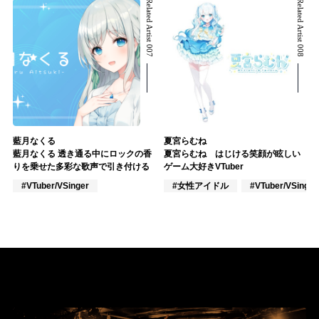
Related Artist 007
Related Artist 008
藍月なくる
夏宮らむね
藍月なくる 透き通る中にロックの香
夏宮らむね はじける笑顔が眩しい
りを乗せた多彩な歌声で引き付ける
ゲーム大好きVTuber
#VTuber/VSinger
#女性アイドル
#VTuber/VSinger