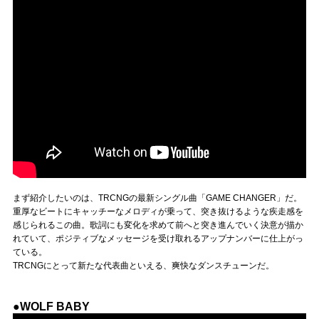
まず紹介したいのは、TRCNGの最新シングル曲「GAME CHANGER」だ。
重厚なビートにキャッチーなメロディが乗って、突き抜けるような疾走感を
感じられるこの曲。歌詞にも変化を求めて前へと突き進んでいく決意が描か
れていて、ポジティブなメッセージを受け取れるアップナンバーに仕上がっ
ている。
TRCNGにとって新たな代表曲といえる、爽快なダンスチューンだ。
●WOLF BABY