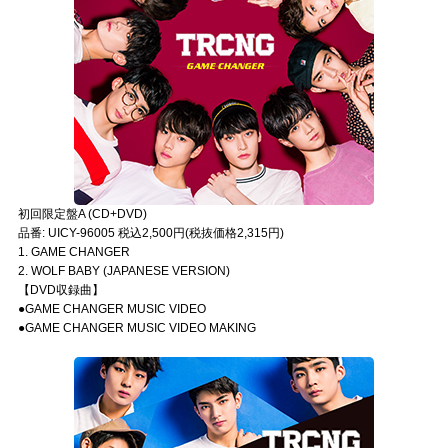
初回限定盤A (CD+DVD)
品番: UICY-96005 税込2,500円(税抜価格2,315円)
1. GAME CHANGER
2. WOLF BABY (JAPANESE VERSION)
【DVD収録曲】
●GAME CHANGER MUSIC VIDEO
●GAME CHANGER MUSIC VIDEO MAKING