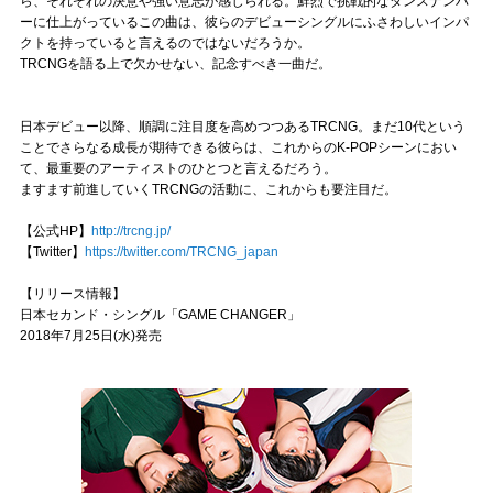
ら、それぞれの決意や強い意志が感じられる。鮮烈で挑戦的なダンスナンバ
ーに仕上がっているこの曲は、彼らのデビューシングルにふさわしいインパ
クトを持っていると言えるのではないだろうか。
TRCNGを語る上で欠かせない、記念すべき一曲だ。
日本デビュー以降、順調に注目度を高めつつあるTRCNG。まだ10代という
ことでさらなる成長が期待できる彼らは、これからのK-POPシーンにおい
て、最重要のアーティストのひとつと言えるだろう。
ますます前進していくTRCNGの活動に、これからも要注目だ。
【公式HP】
http://trcng.jp/
【Twitter】
https://twitter.com/TRCNG_japan
【リリース情報】
日本セカンド・シングル「GAME CHANGER」
2018年7月25日(水)発売