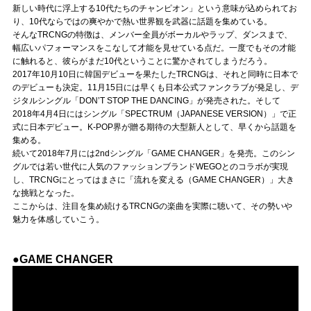
Official SNS
新しい時代に浮上する10代たちのチャンピオン」という意味が込められてお
り、10代ならではの爽やかで熱い世界観を武器に話題を集めている。
そんなTRCNGの特徴は、メンバー全員がボーカルやラップ、ダンスまで、
幅広いパフォーマンスをこなして才能を見せている点だ。一度でもその才能
に触れると、彼らがまだ10代ということに驚かされてしまうだろう。
2017年10月10日に韓国デビューを果たしたTRCNGは、それと同時に日本で
のデビューも決定。11月15日には早くも日本公式ファンクラブが発足し、デ
ジタルシングル「DON’T STOP THE DANCING」が発売された。そして
2018年4月4日にはシングル「SPECTRUM（JAPANESE VERSION）」で正
式に日本デビュー。K-POP界が贈る期待の大型新人として、早くから話題を
集める。
続いて2018年7月には2ndシングル「GAME CHANGER」を発売。このシン
グルでは若い世代に人気のファッションブランドWEGOとのコラボが実現
し、TRCNGにとってはまさに「流れを変える（GAME CHANGER）」大き
な挑戦となった。
ここからは、注目を集め続けるTRCNGの楽曲を実際に聴いて、その勢いや
魅力を体感していこう。
●GAME CHANGER