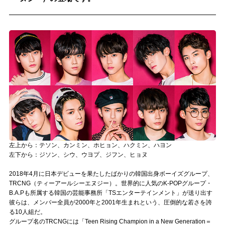
記事リクエスト
ログイン
LINK
muevoクラウドファンディング
muevoコミュニティ
ぶいクラ！by muevo
左上から：テソン、カンミン、ホヒョン、ハクミン、ハヨン
ぶいコミュ！by muevo
左下から：ジソン、シウ、ウヨプ、ジフン、ヒョヌ
ぶいマガ！ by muevo
2018年4月に日本デビューを果たしたばかりの韓国出身ボーイズグループ、
TRCNG（ティーアールシーエヌジー）。世界的に人気のK-POPグループ・
B.A.Pも所属する韓国の芸能事務所「TSエンターテインメント」が送り出す
彼らは、メンバー全員が2000年と2001年生まれという、圧倒的な若さを誇
Follow us
る10人組だ。
グループ名のTRCNGには「Teen Rising Champion in a New Generation＝