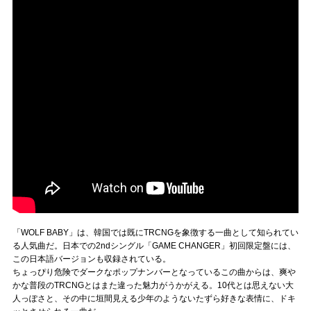
「WOLF BABY」は、韓国では既にTRCNGを象徴する一曲として知られてい
る人気曲だ。日本での2ndシングル「GAME CHANGER」初回限定盤には、
この日本語バージョンも収録されている。
ちょっぴり危険でダークなポップナンバーとなっているこの曲からは、爽や
かな普段のTRCNGとはまた違った魅力がうかがえる。10代とは思えない大
人っぽさと、その中に垣間見える少年のようないたずら好きな表情に、ドキ