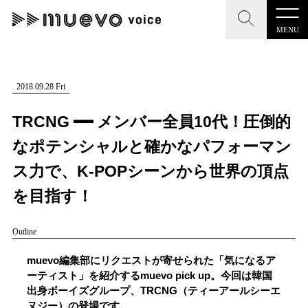
MENU
CLOSE
CLOSE
muevo media
記事を検索する
2018.09.28 Fri
"読者の声を形にする”音楽特化メディア
TRCNG ━━ メンバー全員10代！圧倒的
なポテンシャルと確かなパフォーマン
ス力で、K-POPシーンから世界の頂点
MENU
人気ワード
を目指す！
記事一覧
#男性SSW
#ポップス
#女性SSW
#ロック
Outline
プレスリリース一覧
#男性シンガー
#HR/HM
#女性シンガー
muevo編集部にリクエストが寄せられた「気になるア
会社概要
#ヒップホップ
#男性シンガーグループ
#R&B/ソウル
ーティスト」を紹介するmuevo pick up。今回は韓国
出身ボーイズグループ、TRCNG（ティーアールシーエ
お問い合わせ
ヌジー）の登場です。