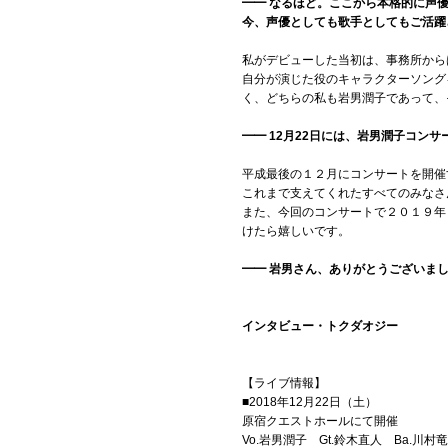
━━ なるほど。ここから本格的に声
今、声優としても歌手としてもご活躍
私がデビューした当初は、事務所から
自分が演じた役のキャラクターソング
く、どちらの私も岩男潤子であって、
━━ 12月22日には、岩男潤子コンサート
平成最後の１２月にコンサートを開催
これまで支えてくれたすべてのみなさ
また、今回のコンサートで２０１９年
けたら嬉しいです。
━━ 岩男さん、ありがとうございま
インタビュー・トクダオジー
【ライブ情報】
■2018年12月22日（土）
原宿クエストホールにて開催
Vo.岩男潤子 Gt.鈴木直人 Ba.川村竜