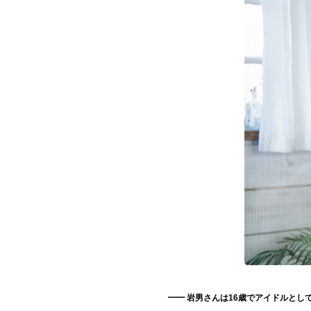
お問い合わせ
記事リクエスト
ログイン
LINK
muevoクラウドファンディング
muevoコミュニティ
ぶいクラ！by muevo
ぶいコミュ！by muevo
ぶいマガ！ by muevo
━━ 岩男さんは16歳でアイドルと
Follow us