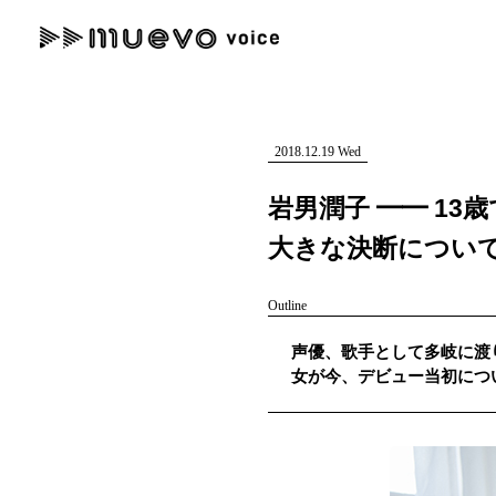
muevo media
記事を検索する
"読者の声を形にする”音楽特化メディア
2018.12.19 Wed
岩男潤子 ━━ 1
大きな決断につい
人気ワード
Outline
MENU
声優、歌手として多岐に渡
#男性SSW
#ポップス
#女性SSW
#ロック
#男性シンガー
女が今、デビュー当初につ
記事一覧
プレスリリース一覧
会社概要