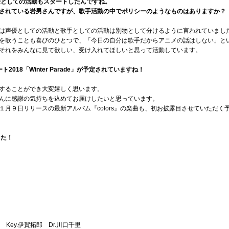
優としての活動もスタートしたんですね。
されている岩男さんですが、歌手活動の中でポリシーのようなものはありますか？
は声優としての活動と歌手としての活動は別物として分けるように言われていまし
を歌うことも喜びのひとつで、「今日の自分は歌手だからアニメの話はしない」と
それをみんなに見て欲しい、受け入れてほしいと思って活動しています。
2018「Winter Parade」が予定されていますね！
することができ大変嬉しく思います。
んに感謝の気持ちを込めてお届けしたいと思っています。
１月９日リリースの最新アルバム『colors』の楽曲も、初お披露目させていただく
した！
 Key.伊賀拓郎 Dr.川口千里