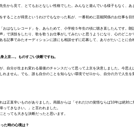
先生から見て、とてもおとなしい性格でした。みんなと遊んでいる様子もなく、あ
をすることが得意というわけでもなかった私が、一番初めに芸能関係のお仕事を目
「おはなしレコード」を、あらためて、小学校５年生の頃に聴き直したんです。朗
声」で演技をしたり、歌を歌うお仕事がしてみたいと思うようになり、心のどこかで
ある記事でみたオーディションに誰にも相談せずに応募して、ありがたいことに合
単身上京…。ものすごい決断ですね。
が、自分が生まれ変わる最後のチャンスだって思って上京を決意しました。今思えば
しれません。でも、誰も自分のことを知らない環境でゼロから、自分の力で人生を
れは正直辛いものがありました。両親からは「それだけの覚悟ならば10年は絶対に
帰ってきなさい。」と言われました。
にとっても大きな決断だったと思います。
まった時の心境は？