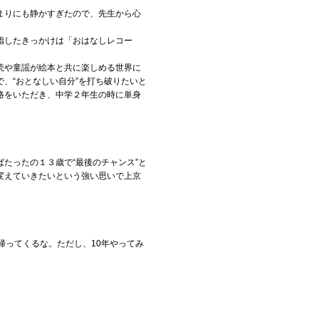
まりにも静かすぎたので、先生から心
指したきっかけは「おはなしレコー
読や童謡が絵本と共に楽しめる世界に
、“おとなしい自分”を打ち破りたいと
格をいただき、中学２年生の時に単身
たったの１３歳で“最後のチャンス”と
変えていきたいという強い思いで上京
帰ってくるな。ただし、10年やってみ