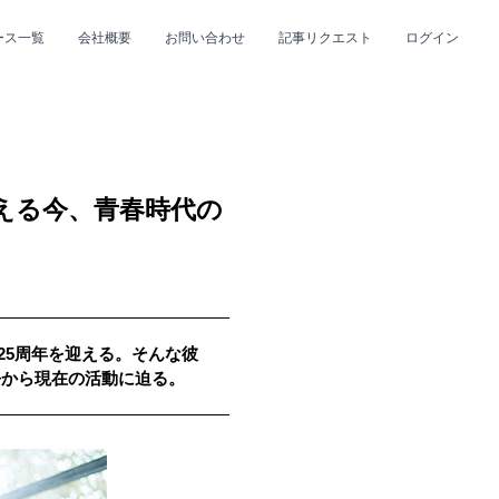
ース一覧
会社概要
お問い合わせ
記事リクエスト
ログイン
CLOSE
CLOSE
迎える今、青春時代の
25周年を迎える。そんな彼
プ
#R&B/ソウル
去から現在の活動に迫る。