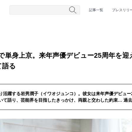
記事一覧
プレスリリ
3歳で単身上京。来年声優デビュー25周年を
て語る
り活躍する岩男潤子（イワオジュンコ）。彼女は来年声優デビュー
#HR/HM
#女性シンガー
#ヒップホップ
#男性シンガーグルー
いて語り、芸能界を目指したきっかけ、両親と交わした約束… 過