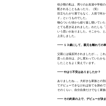
幼少期の私は、周りのお友達や学校の
Official SNS
配されることもあったり。（笑）
目立ちたがり屋でもなく、人前で何か
ド」というものでした。
物心ついた頃から繰り返し聴いていた
とても惹き込まれました。わたしも「
いう思いがありました。そこから、と
上京しました。
━━ １３歳にして、親元を離れての
父親には猛反対されましたが…。これ
思った自分は、少し変わっていたかも
したことをよく覚えています。
━━ やはり不安はありましたか？
ありましたね…。大好きな家族との別
てデビューできなければ全てを諦めて
そのくらい、自分自身だけでなく家族
━━ その約束の上で、デビューが決