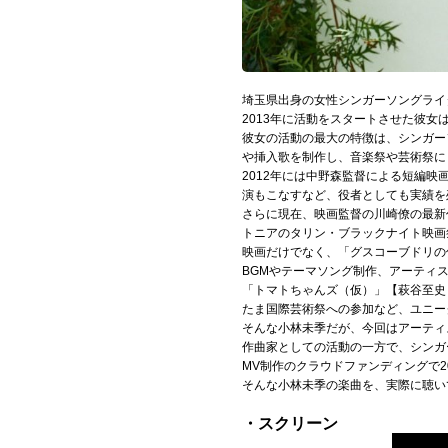
Official SNS
埼玉県出身の女性シンガーソングライ
2013年に活動をスタートさせた彼
彼女の活動の最大の特徴は、シンガー
や挿入歌を制作し、音楽祭や芸術祭に
2012年には中野森監督による短編映
演もこなすなど、役者としても実績を
さらに現在、映画監督の川崎僚の最新作
トニアのタリン・ブラックナイト映画
映画だけでなく、「グスコーブドリの
BGMやテーマソング制作、アーティ
「トマトちゃんズ（仮）」【萩谷至史
たま国際芸術祭への参加など、ユニー
そんな小林未季だが、今回はアーティ
作曲家としての活動の一方で、シンガ
MV制作のクラウドファンディングで
そんな小林未季の楽曲を、実際に聴い
・スクリーン