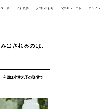
ース一覧
会社概要
お問い合わせ
記事リクエスト
ログイン
CLOSE
CLOSE
生み出されるのは、
up。今回は小林未季の登場で
プ
#R&B/ソウル