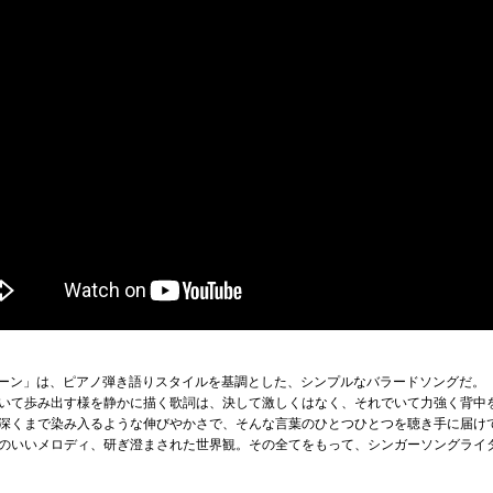
クリーン」は、ピアノ弾き語りスタイルを基調とした、シンプルなバラードソングだ。
いて歩み出す様を静かに描く歌詞は、決して激しくはなく、それでいて力強く背中
深くまで染み入るような伸びやかさで、そんな言葉のひとつひとつを聴き手に届け
のいいメロディ、研ぎ澄まされた世界観。その全てをもって、シンガーソングライ