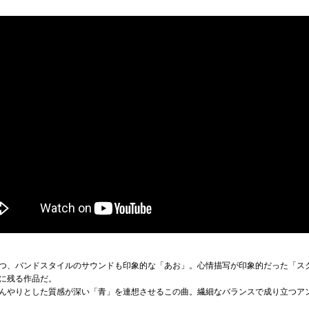
つ、バンドスタイルのサウンドも印象的な「あお」。心情描写が印象的だった「ス
に残る作品だ。
んやりとした質感が深い「青」を連想させるこの曲。繊細なバランスで成り立つア