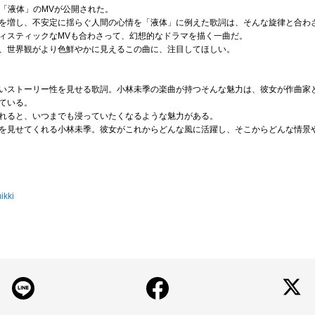
曲「液体」のMVが公開された。
を増し、不安定に揺らぐ人間の心情を「液体」に例えた歌詞は、そんな旋律と合わ
ィスティックなMVも合わさって、幻想的なドラマを描く一曲だ。
、世界観がより色鮮やかに見えるこの曲に、注目してほしい。
いストーリー性を見せる歌詞。小林未季の楽曲が持つそんな魅力は、彼女が作曲家
ている。
れると、いつまでも浸っていたくなるような魅力がある。
を見せてくれる小林未季。彼女がこれからどんな風に活躍し、そこからどんな情景
ikki