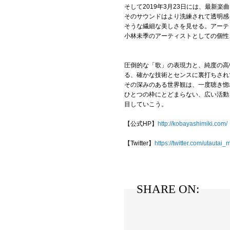
そして2019年3月23日には、最新楽
そのサウンドはより洗練されて透明感
そうな繊細な美しさを見せる。アーテ
小林未季のアーティストとしての個性
圧倒的な「歌」の表現力と、純度の高
る、確かな技術とセンスに裏打ちされ
その深みのある世界観は、一度聴き惚
ひとつの枠にとどまらない、広い活動
目していこう。
【公式HP】
http://kobayashimiki.com/
【Twitter】
https://twitter.com/utautai_m
SHARE ON: