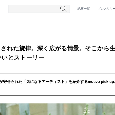
記事一覧
プレスリリ
まされた旋律。深く広がる情景。そこから
かいとストーリー
が寄せられた「気になるアーティスト」を紹介するmuevo pick 
#HR/HM
#女性シンガー
#ヒップホップ
#男性シンガーグルー