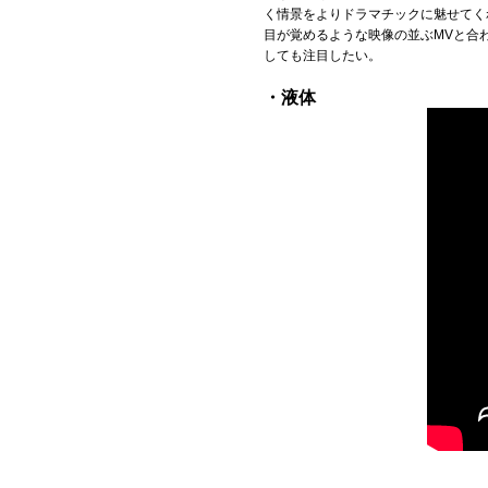
く情景をよりドラマチックに魅せてく
目が覚めるような映像の並ぶMVと合
しても注目したい。
・液体