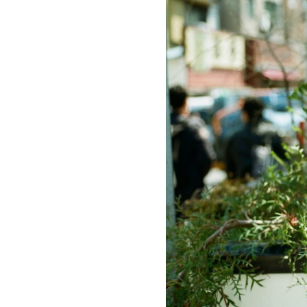
お問い合わせ
記事リクエスト
ログイン
LINK
muevoクラウドファンディング
muevoコミュニティ
ぶいクラ！by muevo
ぶいコミュ！by muevo
ぶいマガ！ by muevo
Follow us