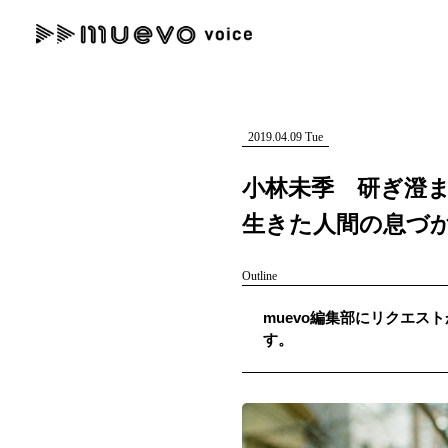
muevo media
記事を検索する
"読者の声を形にする”音楽特化メディア
2019.04.09 Tue
小林未季 研ぎ澄
生きた人間の息づ
人気ワード
Outline
MENU
muevo編集部にリクエスト
#男性SSW
#ポップス
#女性SSW
#ロック
#男性シンガー
す。
記事一覧
プレスリリース一覧
会社概要