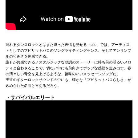
踊れるダンスロックとはまた違った表情を見せる「p.s.」では、アーティス
トとしてのプピリットパロのソングライティングセンス、そしてアンサンブ
ルの巧みさを体感できる。
誰もが共感できるノスタルジックな歌詞のストーリーは持ち前の明るいメロ
ディと合わさることで、切ない中にも前向きでポップな感動を生み出す。春
の清々しい青空を見上げるような、後味のいいメッセージソングだ。
王道のギターロックサウンドの中にも、確かな「プピリットパロらしさ」が
込められた名曲と言えるだろう。
・サバイバルエリート