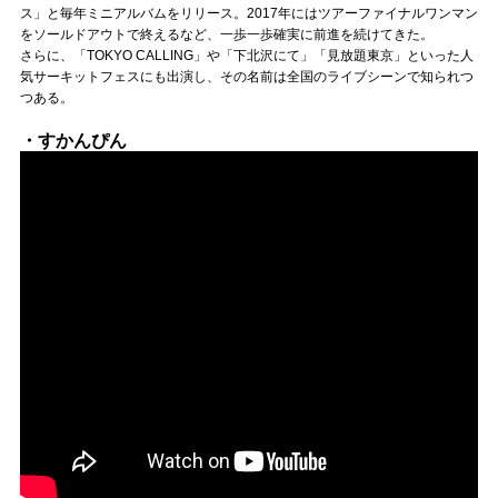
Official SNS
ス」と毎年ミニアルバムをリリース。2017年にはツアーファイナルワンマン
をソールドアウトで終えるなど、一歩一歩確実に前進を続けてきた。
さらに、「TOKYO CALLING」や「下北沢にて」「見放題東京」といった人
気サーキットフェスにも出演し、その名前は全国のライブシーンで知られつ
つある。
・すかんぴん