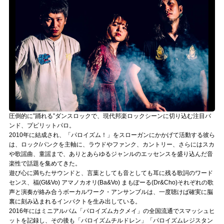
記事リクエスト
ログイン
LINK
muevoクラウドファンディング
muevoコミュニティ
圧倒的に”踊れる”ダンスロックで、現代邦楽ロックシーンに切り込む注目バ
ンド、プピリットパロ。
ぶいクラ！by muevo
2010年に結成され、「パロイズム！」をスローガンにかかげて活動する彼ら
は、ロック/パンクを主軸に、ラウドやファンク、カントリー、さらにはスカ
ぶいコミュ！by muevo
や歌謡曲、童謡まで、ありとあらゆるジャンルのエッセンスを盛り込んだ音
楽性で話題を集めてきた。
ぶいマガ！ by muevo
遊び心に満ちたサウンドと、言葉としても音としても耳に残る歌詞のワード
センス、福(Gt&Vo) アマノカオリ(Ba&Vo) まもぽーる(Dr&Cho)それぞれの歌
声と演奏が絡み合うボーカルワーク・アンサンブルは、一度聴けば確実に脳
裏に刻み込まれるインパクトを生み出している。
Follow us
2016年にはミニアルバム「パロイズムカクメイ」の全国流通でスマッシュヒ
ットを記録し、その後も「パロイズムチルドレン」「パロイズムレジスタン