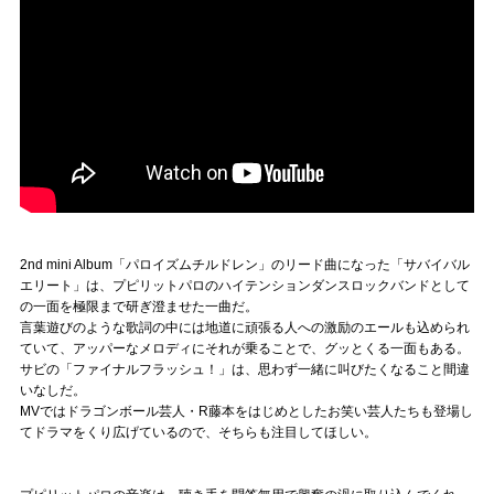
2nd mini Album「パロイズムチルドレン」のリード曲になった「サバイバル
エリート」は、プピリットパロのハイテンションダンスロックバンドとして
の一面を極限まで研ぎ澄ませた一曲だ。
言葉遊びのような歌詞の中には地道に頑張る人への激励のエールも込められ
ていて、アッパーなメロディにそれが乗ることで、グッとくる一面もある。
サビの「ファイナルフラッシュ！」は、思わず一緒に叫びたくなること間違
いなしだ。
MVではドラゴンボール芸人・R藤本をはじめとしたお笑い芸人たちも登場し
てドラマをくり広げているので、そちらも注目してほしい。