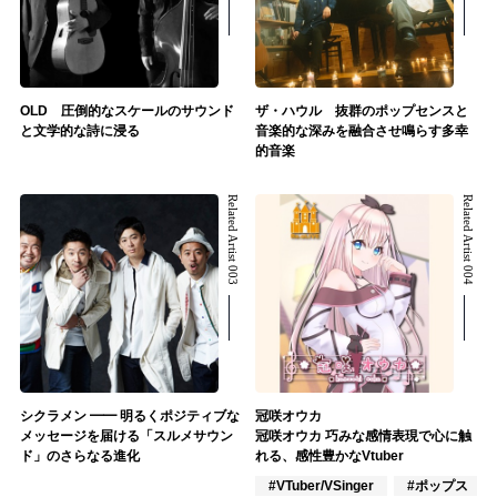
OLD 圧倒的なスケールのサウンド
ザ・ハウル 抜群のポップセンスと
と文学的な詩に浸る
音楽的な深みを融合させ鳴らす多幸
的音楽
Related Artist 003
Related Artist 004
シクラメン ━━ 明るくポジティブな
冠咲オウカ
メッセージを届ける「スルメサウン
冠咲オウカ 巧みな感情表現で心に触
ド」のさらなる進化
れる、感性豊かなVtuber
#VTuber/VSinger
#ポップス