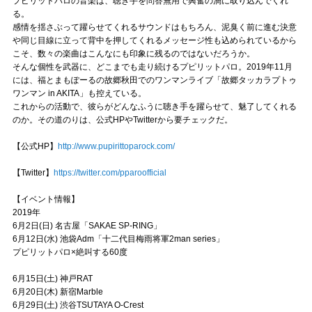
プピリットパロの音楽は、聴き手を問答無用で興奮の渦に取り込んでくれ
る。
感情を揺さぶって躍らせてくれるサウンドはもちろん、泥臭く前に進む決意
や同じ目線に立って背中を押してくれるメッセージ性も込められているから
こそ、数々の楽曲はこんなにも印象に残るのではないだろうか。
そんな個性を武器に、どこまでも走り続けるプピリットパロ。2019年11月
には、福とまもぽーるの故郷秋田でのワンマンライブ「故郷タッカラプトゥ
ワンマン in AKITA」も控えている。
これからの活動で、彼らがどんなふうに聴き手を躍らせて、魅了してくれる
のか。その道のりは、公式HPやTwitterから要チェックだ。
【公式HP】
http://www.pupirittoparock.com/
【Twitter】
https://twitter.com/pparoofficial
【イベント情報】
2019年
6月2日(日) 名古屋「SAKAE SP-RING」
6月12日(水) 池袋Adm「十二代目梅雨将軍2man series」
プピリットパロ×絶叫する60度
6月15日(土) 神戸RAT
6月20日(木) 新宿Marble
6月29日(土) 渋谷TSUTAYA O-Crest