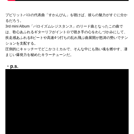
プピリットパロの代表曲「すかんぴん」を聴けば、彼らの魅力がすぐに分か
るだろう。
3rd mini Album「パロイズムレジスタンス」のリード曲となったこの曲で
は、歌心あふれるギターリフがイントロで聴き手の心をわしづかみにして、
疾走感あふれる8ビートや高速4つ打ちの乱れ飛ぶ曲展開が怒涛の勢いでテン
ションを支配する。
圧倒的にキャッチーでどこかコミカルで、そんな中にも熱い魂を燃やす、凄
まじい爆発力を秘めたキラーチューンだ。
・p.s.