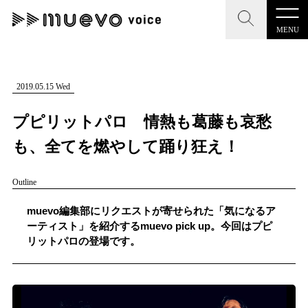
MENU
CLOSE
CLOSE
muevo media
記事を検索する
2019.05.15 Wed
"読者の声を形にする”音楽特化メディア
プピリットパロ 情熱も葛藤も哀愁
も、全てを燃やして踊り狂え！
Outline
MENU
人気ワード
記事一覧
muevo編集部にリクエストが寄せられた「気になるア
#男性SSW
#ポップス
#女性SSW
#ロック
ーティスト」を紹介するmuevo pick up。今回はプピ
プレスリリース一覧
リットパロの登場です。
#男性シンガー
#HR/HM
#女性シンガー
会社概要
#ヒップホップ
#男性シンガーグループ
#R&B/ソウル
お問い合わせ