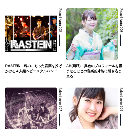
Related Artist 005
Related Artist 006
RASTEIN 魂のこもった言葉を投げ
AH(嗚呼) 異色のプロフィールを霞
かける４人組ヘビーメタルバンド
ませるほどの音楽的才能に引き込ま
れる
Related Artist 007
Related Artist 008