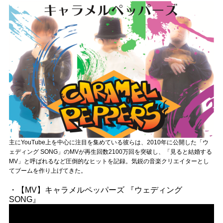
記事リクエスト
ログイン
LINK
muevoクラウドファンディング
muevoコミュニティ
ぶいクラ！by muevo
主にYouTube上を中心に注目を集めている彼らは、2010年に公開した「ウ
ぶいコミュ！by muevo
ェディング SONG」のMVが再生回数2100万回を突破し、「見ると結婚する
MV」と呼ばれるなど圧倒的なヒットを記録。気鋭の音楽クリエイターとし
ぶいマガ！ by muevo
てブームを作り上げてきた。
・【MV】キャラメルペッパーズ 『ウェディング
SONG』
Follow us