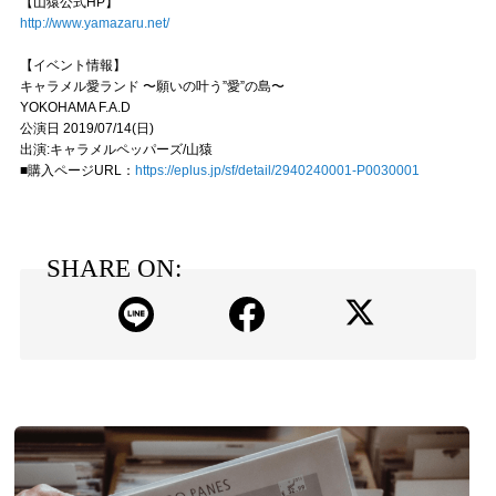
【山猿公式HP】
http://www.yamazaru.net/
【イベント情報】
キャラメル愛ランド 〜願いの叶う”愛”の島〜
YOKOHAMA F.A.D
公演日 2019/07/14(日)
出演:キャラメルペッパーズ/山猿
■購入ページURL：
https://eplus.jp/sf/detail/2940240001-P0030001
SHARE ON: