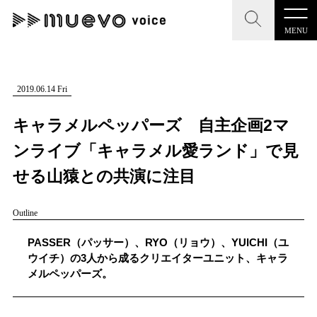
MENU
CLOSE
CLOSE
muevo media
記事を検索する
2019.06.14 Fri
"読者の声を形にする”音楽特化メディア
キャラメルペッパーズ 自主企画2マ
ンライブ「キャラメル愛ランド」で見
せる山猿との共演に注目
MENU
人気ワード
Outline
記事一覧
#男性SSW
#ポップス
#女性SSW
#ロック
PASSER（パッサー）、RYO（リョウ）、YUICHI（ユ
プレスリリース一覧
#男性シンガー
#HR/HM
#女性シンガー
ウイチ）の3人から成るクリエイターユニット、キャラ
メルペッパーズ。
会社概要
#ヒップホップ
#男性シンガーグループ
#R&B/ソウル
お問い合わせ