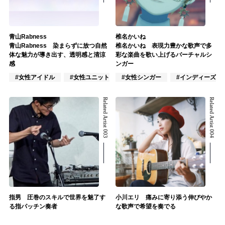
青山Rabness
椎名かいね
青山Rabness 染まらずに放つ自然
椎名かいね 表現力豊かな歌声で多
体な魅力が導き出す、透明感と清涼
彩な楽曲を歌い上げるバーチャルシ
感
ンガー
#女性アイドル
#女性ユニット
#女性シンガー
#ポップス
#インディーズ
Related Artist 003
Related Artist 004
指男 圧巻のスキルで世界を魅了す
小川エリ 痛みに寄り添う伸びやか
る指パッチン奏者
な歌声で希望を奏でる