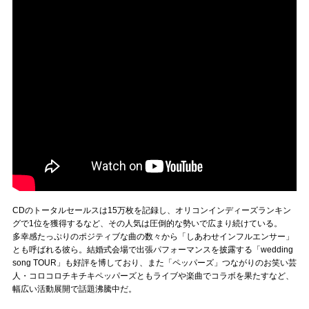
Official SNS
CDのトータルセールスは15万枚を記録し、オリコンインディーズランキン
グで1位を獲得するなど、その人気は圧倒的な勢いで広まり続けている。
多幸感たっぷりのポジティブな曲の数々から「しあわせインフルエンサー」
とも呼ばれる彼ら。結婚式会場で出張パフォーマンスを披露する「wedding
song TOUR」も好評を博しており、また「ペッパーズ」つながりのお笑い芸
人・コロコロチキチキペッパーズともライブや楽曲でコラボを果たすなど、
幅広い活動展開で話題沸騰中だ。