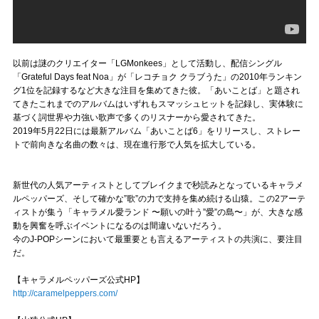
以前は謎のクリエイター「LGMonkees」として活動し、配信シングル
「Grateful Days feat Noa」が「レコチョク クラブうた」の2010年ランキン
グ1位を記録するなど大きな注目を集めてきた彼。「あいことば」と題され
てきたこれまでのアルバムはいずれもスマッシュヒットを記録し、実体験に
基づく詞世界や力強い歌声で多くのリスナーから愛されてきた。
2019年5月22日には最新アルバム「あいことば6」をリリースし、ストレー
トで前向きな名曲の数々は、現在進行形で人気を拡大している。
新世代の人気アーティストとしてブレイクまで秒読みとなっているキャラメ
ルペッパーズ、そして確かな”歌”の力で支持を集め続ける山猿。この2アーテ
ィストが集う「キャラメル愛ランド 〜願いの叶う”愛”の島〜」が、大きな感
動を興奮を呼ぶイベントになるのは間違いないだろう。
今のJ-POPシーンにおいて最重要とも言えるアーティストの共演に、要注目
だ。
【キャラメルペッパーズ公式HP】
http://caramelpeppers.com/