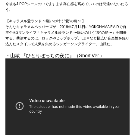
今後もJ-POPシーンの中でますます存在感を高めていくのは間違いないだろ
う。
【キャラメル愛ランド 〜願いの叶う”愛”の島〜 】
そんなキャラメルペッパーズが、2019年7月14日にYOKOHAMA F.A.Dで自
主企画2マンライブ「キャラメル愛ランド 〜願いの叶う”愛”の島〜」を開催
する。共演するのは、ロックやヒップホップ、EDMなど幅広い音楽性を録り
込んだスタイルで人気を集めるシンガーソングライター、山猿だ。
・山猿 『ひとりぼっちの夜に』（Short Ver.）