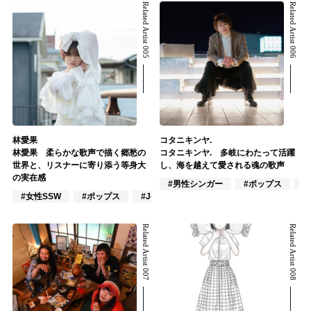
Related Artist 005
Related Artist 006
林愛果
コタニキンヤ.
林愛果 柔らかな歌声で描く郷愁の
コタニキンヤ. 多岐にわたって活躍
世界と、リスナーに寄り添う等身大
し、海を越えて愛される魂の歌声
の実在感
#男性シンガー
#ポップス
#
#女性SSW
#ポップス
#J-POP
Related Artist 007
Related Artist 008