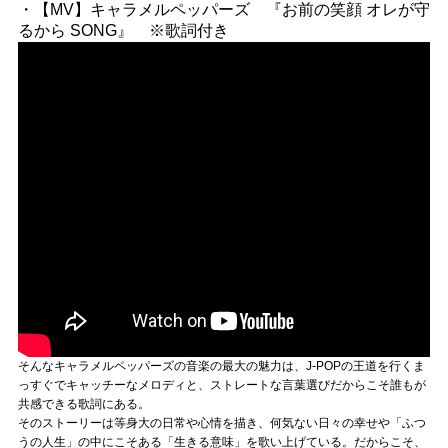
・【MV】キャラメルペッパーズ 『お前の笑顔 オレが守
るから SONG』 ※歌詞付き
そんなキャラメルペッパーズの音楽の最大の魅力は、J-POPの王道を行くま
っすぐでキャッチーなメロディと、ストレートな言葉選びだからこそ誰もが
共感できる歌詞にある。
そのストーリーは等身大の日常や心情を描き、何気ない日々の幸せや「ふつ
うの人生」の中にこそある「生きる意味」を歌い上げている。だからこそ、