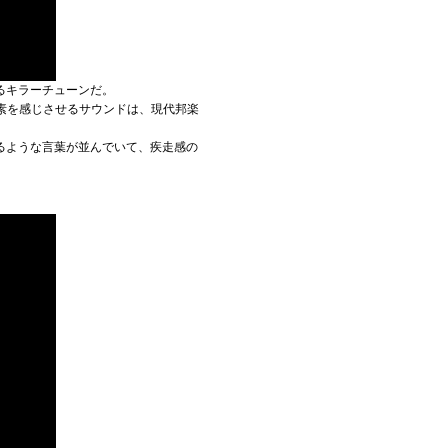
るキラーチューンだ。
その要素を感じさせるサウンドは、現代邦楽
るような言葉が並んでいて、疾走感の