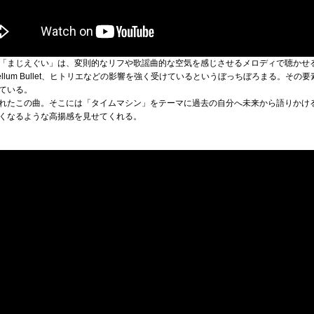
「まじえぐい」は、変則的なリフや歌謡曲的な空気を感じさせるメロディで聴かせ
rabellum Bullet、ヒトリエなどの影響を強く受けているというぼっちぼろまる。
ている。
れたこの曲。そこには「タイムマシン」をテーマに過去の自分へ未来から語りかけ
くなるような高揚感を見せてくれる。