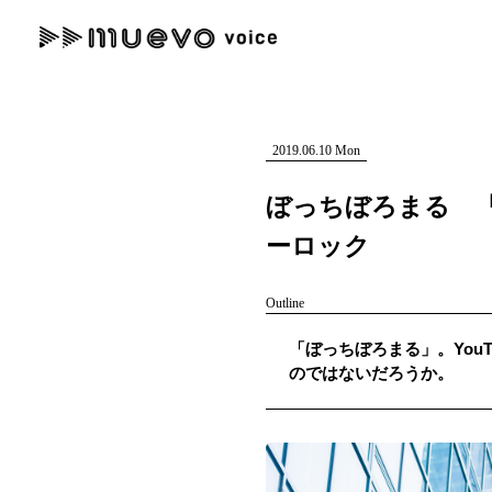
muevo media
記事を検索する
"読者の声を形にする”音楽特化メディア
2019.06.10 Mon
ぼっちぼろまる 
ーロック
人気ワード
Outline
MENU
「ぼっちぼろまる」。You
#男性SSW
#ポップス
#女性SSW
#ロック
#男性シンガー
のではないだろうか。
記事一覧
プレスリリース一覧
会社概要