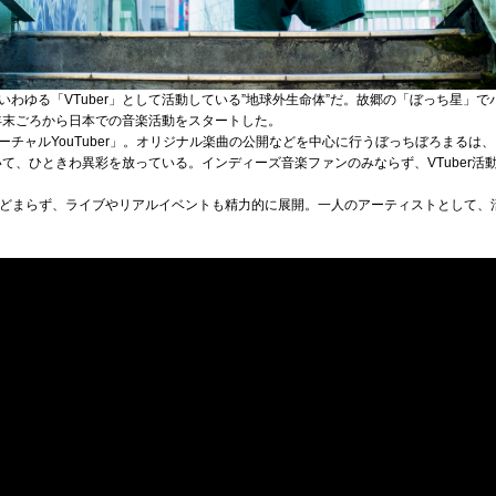
わゆる「VTuber」として活動している”地球外生命体”だ。故郷の「ぼっち星」
6年末ごろから日本での音楽活動をスタートした。
チャルYouTuber」。オリジナル楽曲の公開などを中心に行うぼっちぼろまるは
おいて、ひときわ異彩を放っている。インディーズ音楽ファンのみならず、VTuber
みにとどまらず、ライブやリアルイベントも精力的に展開。一人のアーティストとして