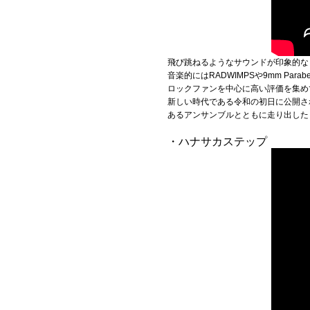
飛び跳ねるようなサウンドが印象的な
音楽的にはRADWIMPSや9mm Pa
ロックファンを中心に高い評価を集め
新しい時代である令和の初日に公開さ
あるアンサンブルとともに走り出した
・ハナサカステップ