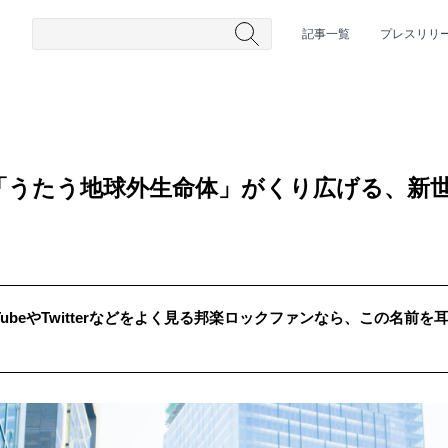
記事一覧
プレスリリ
「うたう地球外生命体」がくり広げる、新
TubeやTwitterなどをよく見る邦楽ロックファンなら、この名前
#HR/HM
#女性シンガー
#ヒップホップ
#男性シンガーグルー