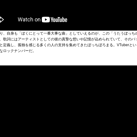
り、自身も「ぼくにとって一番大事な曲」としていえるのが、この「うたうぼっち
、歌詞にはアーティストとしての彼の真摯な想いや記憶が込められていて、そのバ
と定義し、孤独を感じる多くの人の支持を集めてきたぼっちぼろまる。VTuberと
なロックナンバーだ。