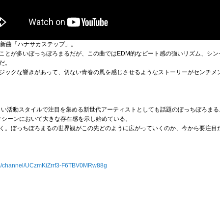
の新曲「ハナサカステップ」。
ことが多いぼっちぼろまるだが、この曲ではEDM的なビート感の強いリズム、シン
だ。
ジックな響きがあって、切ない青春の風を感じさせるようなストーリーがセンチメ
新しい活動スタイルで注目を集める新世代アーティストとしても話題のぼっちぼろまる。
ックシーンにおいて大きな存在感を示し始めている。
く。ぼっちぼろまるの世界観がこの先どのように広がっていくのか、今から要注目
om/channel/UCzmKiZrrf3-F6TBV0MRw88g