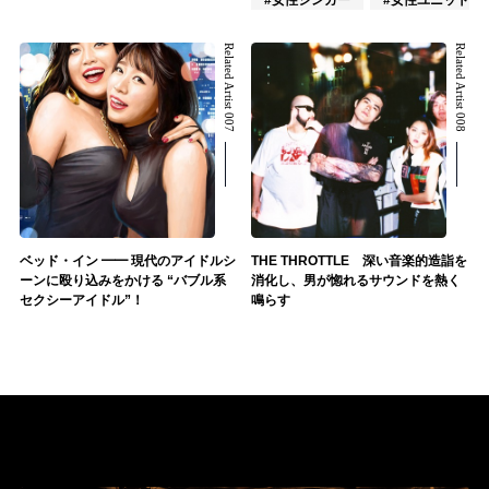
#女性シンガー
#女性ユニット
Related Artist 007
Related Artist 008
ベッド・イン ━━ 現代のアイドルシ
THE THROTTLE 深い音楽的造詣を
ーンに殴り込みをかける “バブル系
消化し、男が惚れるサウンドを熱く
セクシーアイドル”！
鳴らす