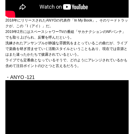
2018年にリリースされたANYOの代表作「In My Book」。そのリードトラッ
クが、この「I（アイ）」だ。
2019年2月にはスペースシャワーTVの番組「サカナクションのNFパンチ」
でも取り上げられ、反響を呼んだという。
洗練されたアンサンブルが静謐な雰囲気をまとっているこの曲だが、ライブ
で楽曲を研ぎ澄ませていく活動スタイルということもあり、現在では音源と
はまた違ったかたちで披露されているという。
ライブでも定番曲となっているそうで、どのようにアレンジされているかも
含めて注目ポイントのひとつと言えるだろう。
・ANYO -121