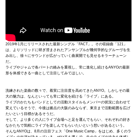
2019年1月にリリースされた最新シングル「FACT」。その収録曲「121」
は、よりソリッドに研ぎ澄まされたアンサンブルが幾何学的なグルーヴを生
み出し、徐々にサウンドが広がっていく曲展開でも見せるキラーチューン
だ。
ライブやジャムで各パートの絡みを重視し、常に進化し続けるANYOの最新
形を体感できる一曲として注目してみてほしい。
洗練された楽曲の数々で、着実に注目度を高めてきたANYO。しかしその最
大の魅力は、なんといっても常に変化を続ける「ライブ」にある。
ライブのかたちもバンドとしての活動スタイルもメンバーの状況に合わせて
変えているそうで、今後は拠点の大阪のみならず、東京まで活動範囲を広げ
たいという目標があるそうだ。
そして、より多くの人にライブ会場へと足を運んでもらい、それぞれの好き
なかたちで気軽にライブを楽しんでもらいたいという想いがあるという。
そんなANYOは、8月の注目フェス「One Music Camp」をはじめ、多くのラ
イブへの出演が決まっている。ぜひ足を運んで、生のライブの迫力を体感し