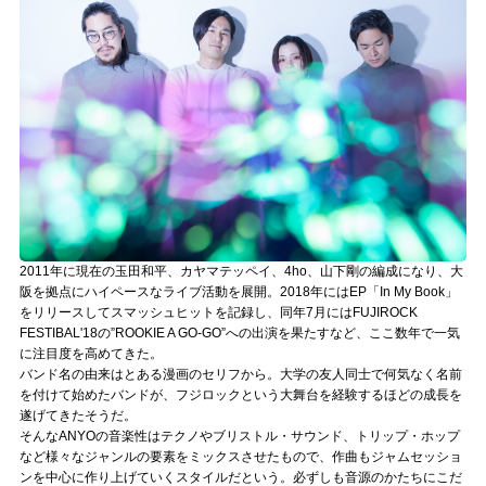
記事リクエスト
ログイン
LINK
muevoクラウドファンディング
muevoコミュニティ
2011年に現在の玉田和平、カヤマテッペイ、4ho、山下剛の編成になり、大
ぶいクラ！by muevo
阪を拠点にハイペースなライブ活動を展開。2018年にはEP「In My Book」
をリリースしてスマッシュヒットを記録し、同年7月にはFUJIROCK
ぶいコミュ！by muevo
FESTIBAL'18の”ROOKIE A GO-GO”への出演を果たすなど、ここ数年で一気
に注目度を高めてきた。
ぶいマガ！ by muevo
バンド名の由来はとある漫画のセリフから。大学の友人同士で何気なく名前
を付けて始めたバンドが、フジロックという大舞台を経験するほどの成長を
遂げてきたそうだ。
そんなANYOの音楽性はテクノやブリストル・サウンド、トリップ・ホップ
Follow us
など様々なジャンルの要素をミックスさせたもので、作曲もジャムセッショ
ンを中心に作り上げていくスタイルだという。必ずしも音源のかたちにこだ