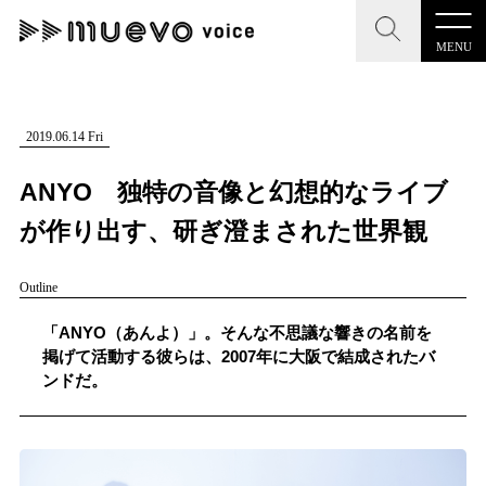
MENU
CLOSE
CLOSE
muevo media
記事を検索する
2019.06.14 Fri
"読者の声を形にする”音楽特化メディア
ANYO 独特の音像と幻想的なライブ
が作り出す、研ぎ澄まされた世界観
Outline
MENU
人気ワード
記事一覧
「ANYO（あんよ）」。そんな不思議な響きの名前を
#男性SSW
#ポップス
#女性SSW
#ロック
掲げて活動する彼らは、2007年に大阪で結成されたバ
プレスリリース一覧
ンドだ。
#男性シンガー
#HR/HM
#女性シンガー
会社概要
#ヒップホップ
#男性シンガーグループ
#R&B/ソウル
お問い合わせ