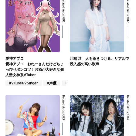
Related Artist 001
Related Artist 002
愛神アプロ
川端 渚 人を惹きつける、リアルで
愛神アプロ おねーさんだけどちょ
没入感の高い歌声
っぴりポンコツ！お酒が大好きな個
人勢女神系VTuber
#VTuber/VSinger
#声優
#アニメ/ゲーム
Related Artist 003
Related Artist 004