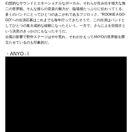
幻想的なサウンドとエモーショナルなボーカル。それらが生み出す雄大な無
二の世界観。そんな彼らの音楽の魅力が、臨場感たっぷりに伝わってくる。
多くのバンドにとってひとつのあこがれであるフジロック。"ROOKIE A GO-
GO"への出演応募はこれまでも毎年行ってきたそうで、この出演はバンドと
してひとつの集大成的な経験になったという。一方で、さらに上を目指すと
いう決意のきっかけにもなったそうだ。
台風の影響で野外ステージはやや荒れ、それがかえってANYOの世界観を際
立たせているのも印象的だ。
・ANYO - I