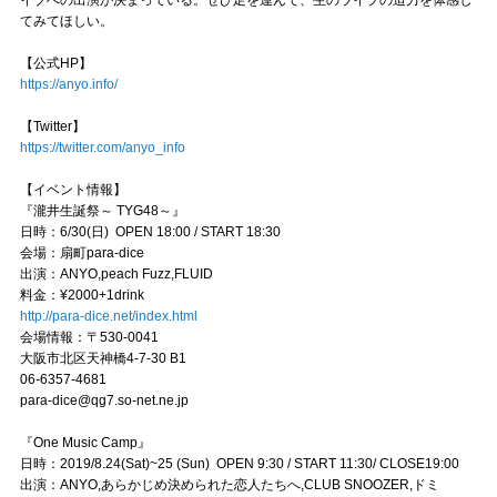
てみてほしい。
【公式HP】
https://anyo.info/
【Twitter】
https://twitter.com/anyo_info
【イベント情報】
『瀧井生誕祭～ TYG48～』
日時：6/30(日) OPEN 18:00 / START 18:30
会場：扇町para-dice
出演：ANYO,peach Fuzz,FLUID
料金：¥2000+1drink
http://para-dice.net/index.html
会場情報：〒530-0041
大阪市北区天神橋4-7-30 B1
06-6357-4681
para-dice@qg7.so-net.ne.jp
『One Music Camp』
日時：2019/8.24(Sat)~25 (Sun) OPEN 9:30 / START 11:30/ CLOSE19:00
出演：ANYO,あらかじめ決められた恋人たちへ,CLUB SNOOZER,ドミ