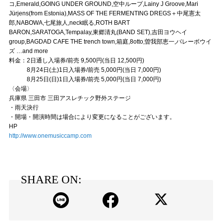
コ,Emerald,GOING UNDER GROUND,空中ループ,Lainy J Groove,Mari
Jürjens(from Estonia),MASS OF THE FERMENTING DREGS＋中尾憲太
郎,NABOWA,七尾旅人,neck眠る,ROTH BART
BARON,SARATOGA,Tempalay,東郷清丸(BAND SET),吉田ヨウヘイ
group,BAGDAD CAFE THE trench town,箱庭,8otto,曽我部恵一,バレーボウイ
ズ …and more
料金：2日通し入場券/前売 9,500円(当日 12,500円)
8月24日(土)1日入場券/前売 5,000円(当日 7,000円)
8月25日(日)1日入場券/前売 5,000円(当日 7,000円)
〈会場〉
兵庫県 三田市 三田アスレチック野外ステージ
・雨天決行
・開場・開演時間は場合により変更になることがございます。
HP
http://www.onemusiccamp.com
SHARE ON: