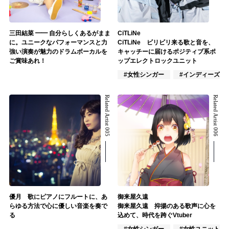
三田結菜 ━━ 自分らしくあるがまま
CiTLiNe
に。ユニークなパフォーマンスと力
CiTLiNe ビリビリ来る歌と音を、
強い演奏が魅力のドラムボーカルを
キャッチーに届けるポジティブ系ポ
ご賞味あれ！
ップエレクトロックユニット
#女性シンガー
#インディーズ
Related Artist 005
Related Artist 006
優月 歌にピアノにフルートに、あ
御来屋久遠
らゆる方法で心に優しい音楽を奏で
御来屋久遠 抑揚のある歌声に心を
る
込めて、時代を跨ぐVtuber