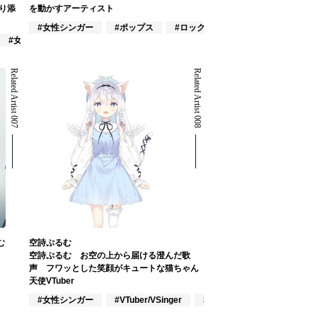
り添
を動かすアーティスト
#女性シンガー
#ポップス
#ロック
#女性バンド
Related Artist 007
Related Artist 008
む
空詩ぷるむ
空詩ぷるむ お空の上から届ける澄んだ歌
声 フワッとした笑顔がキュートな猫ちゃん
天使VTuber
#女性シンガー
#VTuber/VSinger
#ポップス