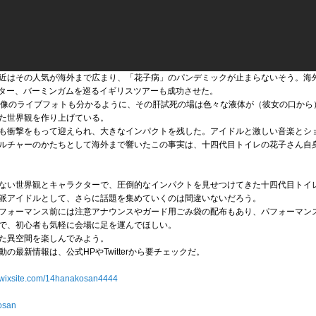
近はその人気が海外まで広まり、「花子病」のパンデミックが止まらないそう。海
スター、バーミンガムを巡るイギリスツアーも成功させた。
」の音源映像のライブフォトも分かるように、その肝試死の場は色々な液体が（彼女の口
た世界観を作り上げている。
も衝撃をもって迎えられ、大きなインパクトを残した。アイドルと激しい音楽とシ
ルチャーのかたちとして海外まで響いたこの事実は、十四代目トイレの花子さん自
ない世界観とキャラクターで、圧倒的なインパクトを見せつけてきた十四代目トイ
派アイドルとして、さらに話題を集めていくのは間違いないだろう。
フォーマンス前には注意アナウンスやガード用ごみ袋の配布もあり、パフォーマン
で、初心者も気軽に会場に足を運んでほしい。
た異空間を楽しんでみよう。
最新情報は、公式HPやTwitterから要チェックだ。
.wixsite.com/14hanakosan4444
kosan