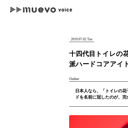
muevo media
記事を検索する
"読者の声を形にする”音楽特化メディア
2019.07.02 Tue
十四代目トイレの
派ハードコアアイ
人気ワード
Outline
MENU
日本人なら、「トイレの花
#男性SSW
#ポップス
#女性SSW
#ロック
#男性シンガー
ドを名前に冠したのが、完
記事一覧
プレスリリース一覧
会社概要