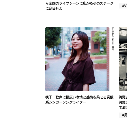
ら全国のライブシーンに広がるそのステージ
#V
に刮目せよ
Related Artist 005
楓子 歌声に幅広い表情と感情を乗せる炭酸
河野
系シンガーソングライター
河野
で届
#