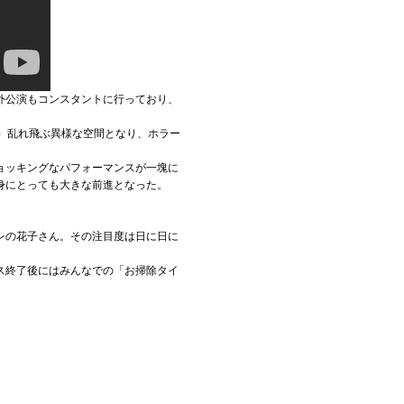
外公演もコンスタントに行っており、
から）乱れ飛ぶ異様な空間となり、ホラー
ョッキングなパフォーマンスが一塊に
身にとっても大きな前進となった。
レの花子さん。その注目度は日に日に
ス終了後にはみんなでの「お掃除タイ