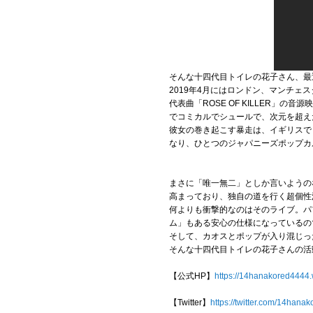
そんな十四代目トイレの花子さん、最
2019年4月にはロンドン、マンチェ
代表曲「ROSE OF KILLER
でコミカルでシュールで、次元を超え
彼女の巻き起こす暴走は、イギリスで
なり、ひとつのジャパニーズポップカ
まさに「唯一無二」としか言いようの
高まっており、独自の道を行く超個性
何よりも衝撃的なのはそのライブ。パ
ム」もある安心の仕様になっているの
そして、カオスとポップが入り混じっ
そんな十四代目トイレの花子さんの活動の
【公式HP】
https://14hanakored4444
【Twitter】
https://twitter.com/14hana