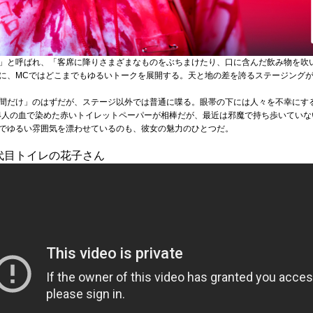
」と呼ばれ、「客席に降りさまざまなものをぶちまけたり、口に含んだ飲み物を吹
に、MCではどこまでもゆるいトークを展開する。天と地の差を誇るステージング
間だけ」のはずだが、ステージ以外では普通に喋る。眼帯の下には人々を不幸にす
44人の血で染めた赤いトイレットペーパーが相棒だが、最近は邪魔で持ち歩いてい
でゆるい雰囲気を漂わせているのも、彼女の魅力のひとつだ。
十四代目トイレの花子さん