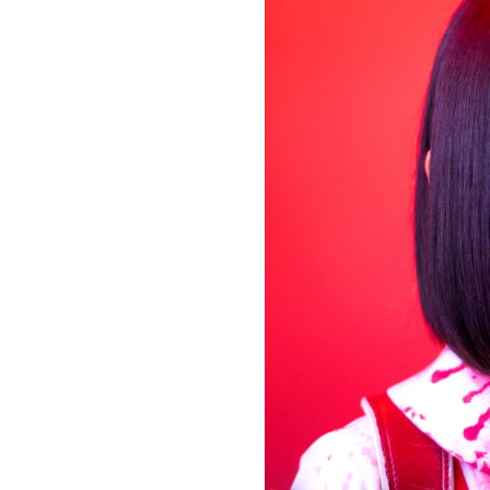
お問い合わせ
記事リクエスト
ログイン
LINK
muevoクラウドファンディング
muevoコミュニティ
ぶいクラ！by muevo
ぶいコミュ！by muevo
ぶいマガ！ by muevo
Follow us