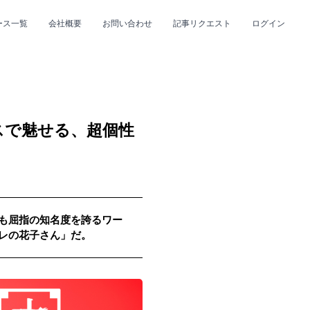
ース一覧
会社概要
お問い合わせ
記事リクエスト
ログイン
CLOSE
CLOSE
スで魅せる、超個性
も屈指の知名度を誇るワー
プ
#R&B/ソウル
レの花子さん」だ。