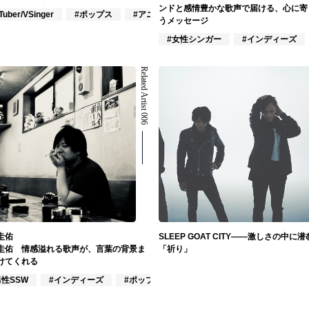
ンドと感情豊かな歌声で届ける、心に寄
Tuber/VSinger
#ポップス
#アニメ/ゲーム
うメッセージ
#女性シンガー
#インディーズ
Related Artist 006
圭佑
SLEEP GOAT CITY――激しさの中に潜
圭佑 情感溢れる歌声が、言葉の背景ま
「祈り」
けてくれる
男性SSW
#インディーズ
#ポップス