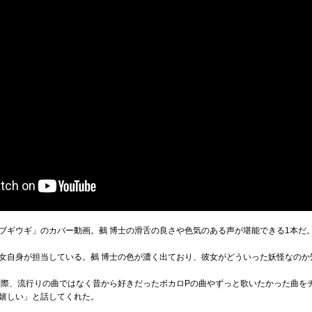
ブギウギ」のカバー動画。鵺 博士の滑舌の良さや色気のある声が堪能できる1本だ
女自身が担当している。鵺 博士の色が濃く出ており、彼女がどういった妖怪なのか
際、流行りの曲ではなく昔から好きだったボカロPの曲やずっと歌いたかった曲をチョ
嬉しい」と話してくれた。