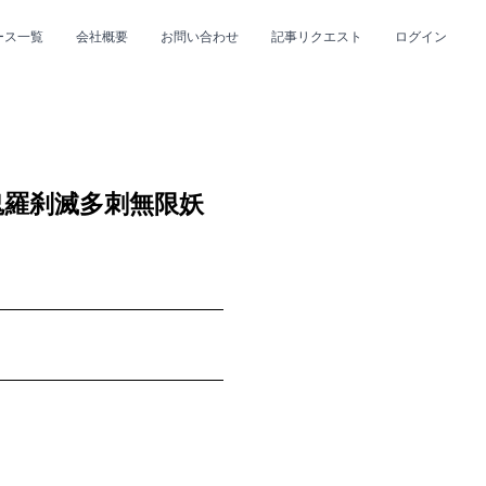
ース一覧
会社概要
お問い合わせ
記事リクエスト
ログイン
CLOSE
CLOSE
鬼羅刹滅多刺無限妖
プ
#R&B/ソウル