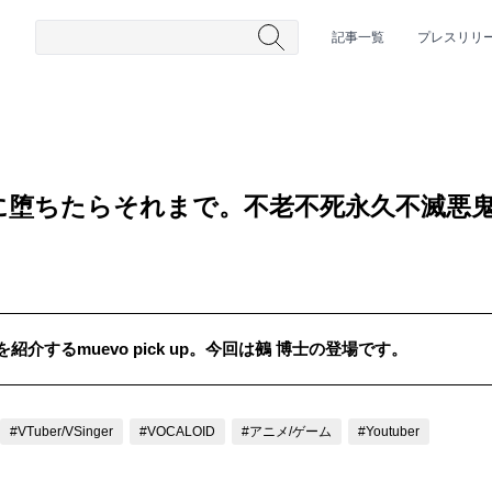
記事一覧
プレスリリ
に堕ちたらそれまで。不老不死永久不滅悪
介するmuevo pick up。今回は鵺 博士の登場です。
#HR/HM
#女性シンガー
#ヒップホップ
#男性シンガーグルー
#VTuber/VSinger
#VOCALOID
#アニメ/ゲーム
#Youtuber