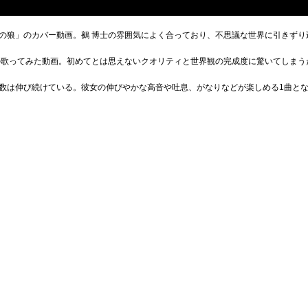
の狼」のカバー動画。鵺 博士の雰囲気によく合っており、不思議な世界に引きずり
の歌ってみた動画。初めてとは思えないクオリティと世界観の完成度に驚いてしまう
数は伸び続けている。彼女の伸びやかな高音や吐息、がなりなどが楽しめる1曲と