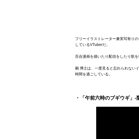
フリーイラストレーター兼実写有りのセ
しているVTuberだ。
百合漫画を描いたり配信をしたり歌を
鵺 博士は、一度見ると忘れられない
時間を過ごしている。
・「午前六時のブギウギ」-