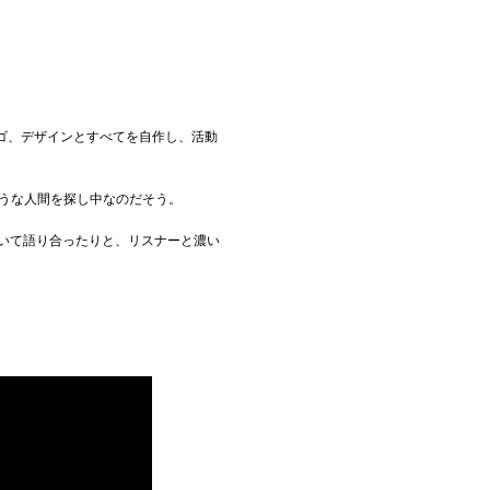
ロゴ、デザインとすべてを自作し、活動
そうな人間を探し中なのだそう。
いて語り合ったりと、リスナーと濃い