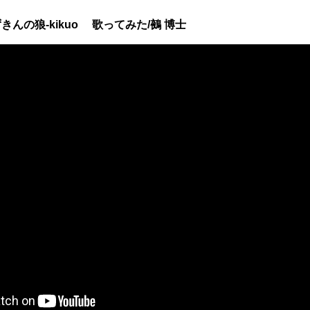
んの狼-kikuo 歌ってみた/鵺 博士