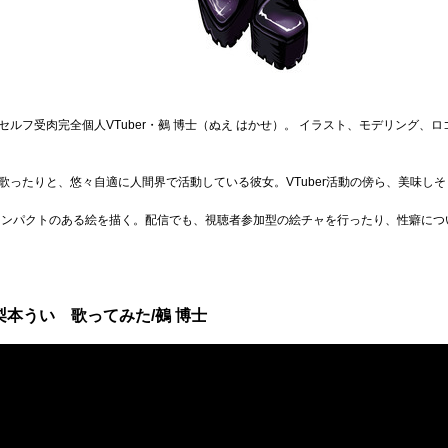
ルフ受肉完全個人VTuber・鵺 博士（ぬえ はかせ）。 イラスト、モデリング、
歌ったりと、悠々自適に人間界で活動している彼女。VTuber活動の傍ら、美味し
インパクトのある絵を描く。配信でも、視聴者参加型の絵チャを行ったり、性癖につ
梨本うい 歌ってみた/鵺 博士