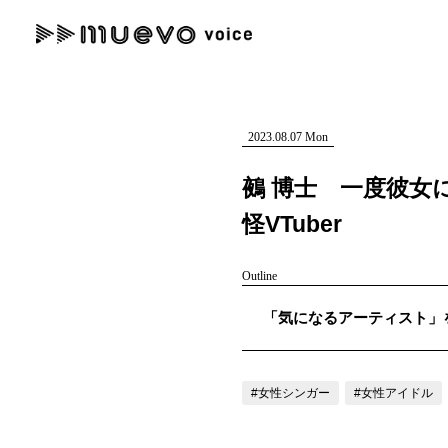
muevo media
記事を検索する
"読者の声を形にする”音楽特化メディア
2023.08.07 Mon
鵺 博士 一度彼女
怪VTuber
人気ワード
Outline
MENU
「気になるアーティスト」を紹
#男性SSW
#ポップス
#女性SSW
#ロック
#男性シンガー
記事一覧
プレスリリース一覧
#女性シンガー
#女性アイドル
会社概要