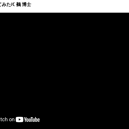
みた/☾鵺 博士