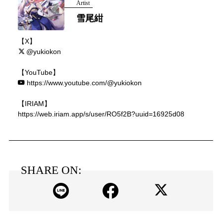
Artist
雪尾紺
【X】
@yukiokon
【YouTube】
https://www.youtube.com/@yukiokon
【IRIAM】
https://web.iriam.app/s/user/RO5f2B?uuid=16925d08
SHARE ON: