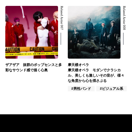
Related Artist 007
Related Artist 008
ザアザア 抜群のポップセンスと多
摩天楼オペラ
彩なサウンド感で描く心奥
摩天楼オペラ モダンでクラシカ
ル、美しくも激しいその音が、様々
な角度から心を揺さぶる
#男性バンド
#ビジュアル系