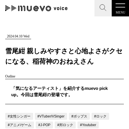
MENU
CLOSE
CLOSE
muevo media
記事を検索する
2024.04.10 Wed
"読者の声を形にする”音楽特化メディア
雪尾紺 親しみやすさと心地よさがクセ
になる、稲荷神のおねえさん
Outline
MENU
人気ワード
記事一覧
「気になるアーティスト」を紹介するmuevo pick
#男性SSW
#ポップス
#女性SSW
#ロック
up。今回は雪尾紺の登場です。
プレスリリース一覧
#男性シンガー
#HR/HM
#女性シンガー
会社概要
#ヒップホップ
#男性シンガーグループ
#R&B/ソウル
#女性シンガー
#VTuber/VSinger
#ポップス
#ロック
お問い合わせ
#アニメ/ゲーム
#J-POP
#邦ロック
#Youtuber