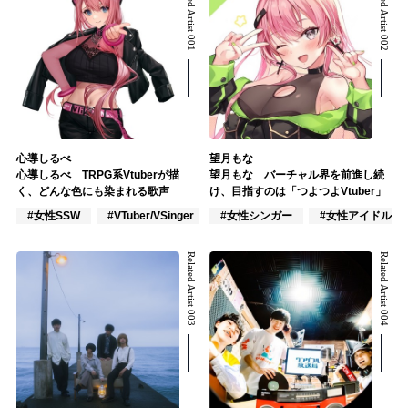
Related Artist 001
Related Artist 002
心導しるべ
望月もな
心導しるべ TRPG系Vtuberが描
望月もな バーチャル界を前進し続
く、どんな色にも染まれる歌声
け、目指すのは「つよつよVtuber」
#女性SSW
#VTuber/VSinger
#女性シンガー
#VOCALOID
#女性アイドル
Related Artist 003
Related Artist 004