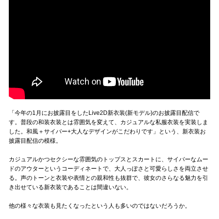
「今年の1月にお披露目をしたLive2D新衣装(新モデル)のお披露目配信で
す。普段の和装衣装とは雰囲気を変えて、カジュアルな私服衣装を実装しま
した。和風＋サイバー+大人なデザインがこだわりです」という、新衣装お
披露目配信の模様。
カジュアルかつセクシーな雰囲気のトップスとスカートに、サイバーなムー
ドのアウターというコーディネートで、大人っぽさと可愛らしさを両立させ
る。声のトーンと衣装や表情との親和性も抜群で、彼女のさらなる魅力を引
き出せている新衣装であることは間違いない。
他の様々な衣装も見たくなったという人も多いのではないだろうか。