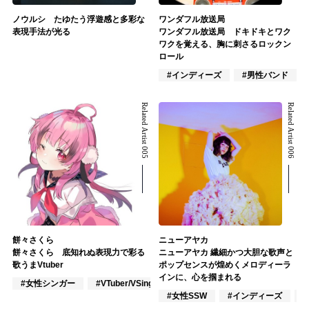
ノウルシ たゆたう浮遊感と多彩な
ワンダフル放送局
表現手法が光る
ワンダフル放送局 ドキドキとワク
ワクを覚える、胸に刺さるロックン
ロール
#インディーズ
#男性バンド
Related Artist 005
Related Artist 006
餅々さくら
ニューアヤカ
餅々さくら 底知れぬ表現力で彩る
ニューアヤカ 繊細かつ大胆な歌声と
歌うまVtuber
ポップセンスが煌めくメロディーラ
インに、心を掴まれる
#女性シンガー
#VTuber/VSinger
#VOCALOID
#女性SSW
#インディーズ