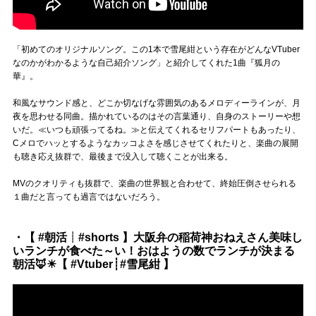
「初めてのオリジナルソング。この1本で雪尾紺という存在がどんなVTuber
なのかがわかるような自己紹介ソング」と紹介してくれた1曲『狐月の
華』。
和風なサウンド感と、どこか切なげな雰囲気のあるメロディーラインが、月
夜を思わせる同曲。描かれているのはその言葉通り、自身のストーリーや想
いだ。≪いつも頑張ってるね。≫と伝えてくれるセリフパートもあったり、
Cメロでハッとするようなカッコよさを感じさせてくれたりと、楽曲の展開
も聴き応え抜群で、最後まで没入して聴くことが出来る。
MVのクオリティも抜群で、楽曲の世界観と合わせて、終始圧倒させられる
１曲だと言っても過言ではないだろう。
・【 #朝活┊#shorts 】大阪弁の稲荷神おねえさん美味し
いランチが食べた～い！おはようの数でランチが決まる
朝活🦊☀【 #Vtuber┊#雪尾紺 】