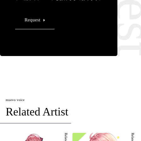
Request
muevo voice
Related Artist