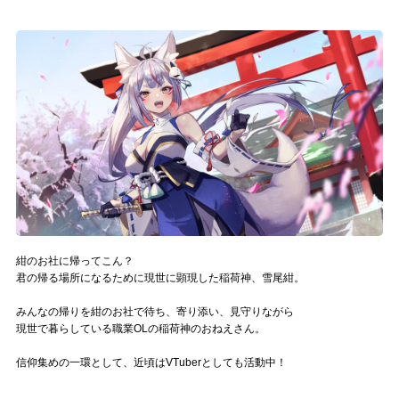
記事リクエスト
ログイン
LINK
muevoクラウドファンディング
muevoコミュニティ
ぶいクラ！by muevo
紺のお社に帰ってこん？
ぶいコミュ！by muevo
君の帰る場所になるために現世に顕現した稲荷神、雪尾紺。
ぶいマガ！ by muevo
みんなの帰りを紺のお社で待ち、寄り添い、見守りながら
現世で暮らしている職業OLの稲荷神のおねえさん。
信仰集めの一環として、近頃はVTuberとしても活動中！
Follow us