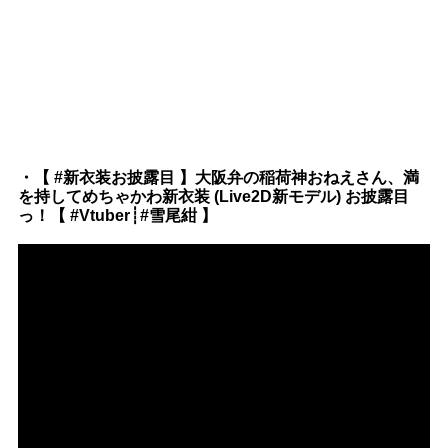
・【 #新衣装お披露目 】大阪弁の稲荷神おねえさん、満
を持してめちゃかわ新衣装 (Live2D新モデル) お披露目
っ！【 #Vtuber┊#雪尾紺 】