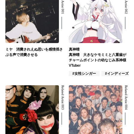
Related Artist 001
Related Artist 002
ミヤ 消費されえぬ思いを感情揺さ
真神晴
ぶる声で消費させる
真神晴 大きなケモミミと八重歯が
チャームポイントの幼なじみ系神様
VTuber
#女性シンガー
#インディーズ
Related Artist 003
Related Artist 004