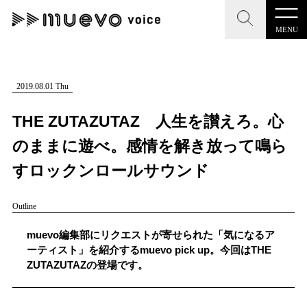
MENU
CLOSE
CLOSE
muevo media
記事を検索する
2019.08.01 Thu
"読者の声を形にする”音楽特化メディア
THE ZUTAZUTAZ 人生を讃えろ。心
のままに遊べ。感情を解き放って鳴ら
すロックンロールサウンド
MENU
人気ワード
Outline
記事一覧
#男性SSW
#ポップス
#女性SSW
#ロック
muevo編集部にリクエストが寄せられた「気になるア
プレスリリース一覧
#男性シンガー
#HR/HM
#女性シンガー
ーティスト」を紹介するmuevo pick up。今回はTHE
ZUTAZUTAZの登場です。
会社概要
#ヒップホップ
#男性シンガーグループ
#R&B/ソウル
お問い合わせ