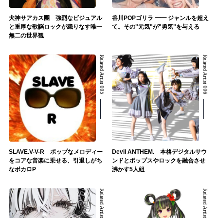
犬神サアカス團 強烈なビジュアル
谷川POPゴリラ ━━ ジャンルを超え
と重厚な歌謡ロックが織りなす唯一
て。その"元気"が"勇気"を与える
無二の世界観
Related Artist 005
Related Artist 006
SLAVE.V-V-R ポップなメロディー
Devil ANTHEM. 本格デジタルサウ
をコアな音楽に乗せる、引退しがち
ンドとポップスやロックを融合させ
なボカロP
沸かす5人組
Related Artist 007
Related Artist 008