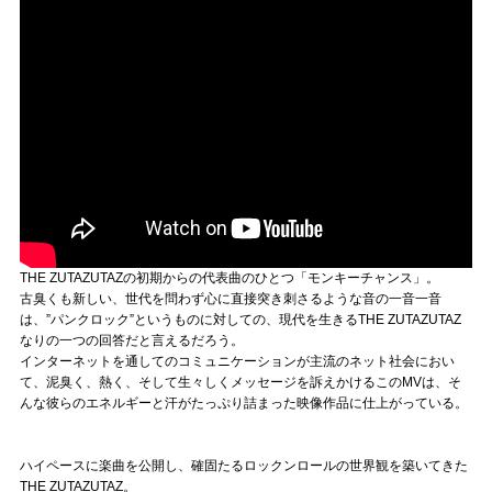
THE ZUTAZUTAZの初期からの代表曲のひとつ「モンキーチャンス」。
古臭くも新しい、世代を問わず心に直接突き刺さるような音の一音一音
は、”パンクロック”というものに対しての、現代を生きるTHE ZUTAZUTAZ
なりの一つの回答だと言えるだろう。
インターネットを通してのコミュニケーションが主流のネット社会におい
て、泥臭く、熱く、そして生々しくメッセージを訴えかけるこのMVは、そ
んな彼らのエネルギーと汗がたっぷり詰まった映像作品に仕上がっている。
ハイペースに楽曲を公開し、確固たるロックンロールの世界観を築いてきた
THE ZUTAZUTAZ。