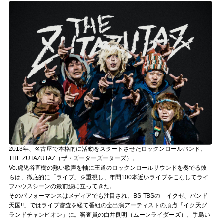
記事リクエスト
ログイン
LINK
muevoクラウドファンディング
muevoコミュニティ
ぶいクラ！by muevo
ぶいコミュ！by muevo
2013年、名古屋で本格的に活動をスタートさせたロックンロールバンド、
THE ZUTAZUTAZ（ザ・ズーターズーターズ）。
Vo.虎児谷直樹の熱い歌声を軸に王道のロックンロールサウンドを奏でる彼
ぶいマガ！ by muevo
らは、徹底的に「ライブ」を重視し、年間100本近いライブをこなしてライ
ブハウスシーンの最前線に立ってきた。
そのパフォーマンスはメディアでも注目され、BS-TBSの「イクゼ、バンド
Follow us
天国!!」ではライブ審査を経て番組の全出演アーティストの頂点「イク天グ
ランドチャンピオン」に。審査員の白井良明（ムーンライダーズ）、手島い