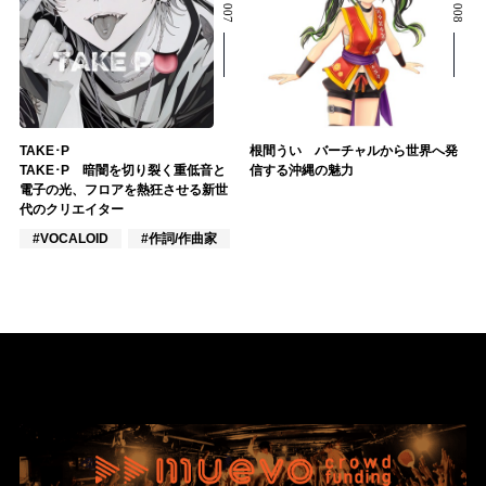
TAKE･P
根間うい バーチャルから世界へ発
TAKE･P 暗闇を切り裂く重低音と
信する沖縄の魅力
電子の光、フロアを熱狂させる新世
代のクリエイター
#VOCALOID
#作詞/作曲家
#DJ