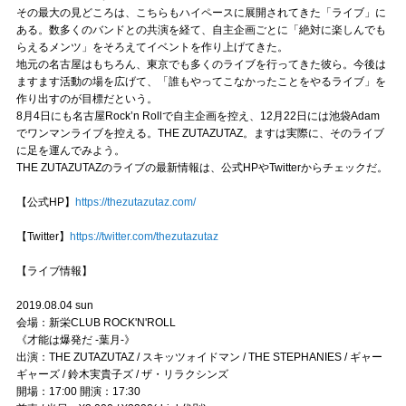
その最大の見どころは、こちらもハイペースに展開されてきた「ライブ」に
ある。数多くのバンドとの共演を経て、自主企画ごとに「絶対に楽しんでも
らえるメンツ」をそろえてイベントを作り上げてきた。
地元の名古屋はもちろん、東京でも多くのライブを行ってきた彼ら。今後は
ますます活動の場を広げて、「誰もやってこなかったことをやるライブ」を
作り出すのが目標だという。
8月4日にも名古屋Rock’n Rollで自主企画を控え、12月22日には池袋Adam
でワンマンライブを控える。THE ZUTAZUTAZ。ますは実際に、そのライブ
に足を運んでみよう。
THE ZUTAZUTAZのライブの最新情報は、公式HPやTwitterからチェックだ。
【公式HP】
https://thezutazutaz.com/
【Twitter】
https://twitter.com/thezutazutaz
【ライブ情報】
2019.08.04 sun
会場：新栄CLUB ROCK'N'ROLL
《才能は爆発だ -葉月-》
出演：THE ZUTAZUTAZ / スキッツォイドマン / THE STEPHANIES / ギャー
ギャーズ / 鈴木実貴子ズ / ザ・リラクシンズ
開場：17:00 開演：17:30