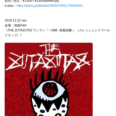
前売 / 当日：¥3,000 / ¥3300(drink代別)
e-plus：
https://eplus.jp/sf/detail/2959370001-P0030001
2019.12.22 sun
会場：池袋Adm
《THE ZUTAZUTAZ ワンマン『＜W杯 -首都決勝-』（クレッシェンドワール
ドカップ）》