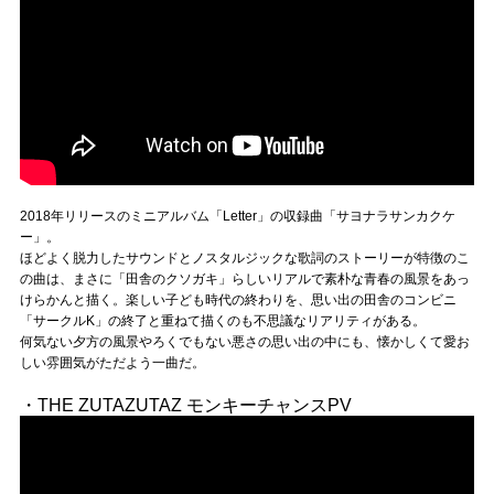
2018年リリースのミニアルバム「Letter」の収録曲「サヨナラサンカクケ
ー」。
ほどよく脱力したサウンドとノスタルジックな歌詞のストーリーが特徴のこ
の曲は、まさに「田舎のクソガキ」らしいリアルで素朴な青春の風景をあっ
けらかんと描く。楽しい子ども時代の終わりを、思い出の田舎のコンビニ
「サークルK」の終了と重ねて描くのも不思議なリアリティがある。
何気ない夕方の風景やろくでもない悪さの思い出の中にも、懐かしくて愛お
しい雰囲気がただよう一曲だ。
・THE ZUTAZUTAZ モンキーチャンスPV