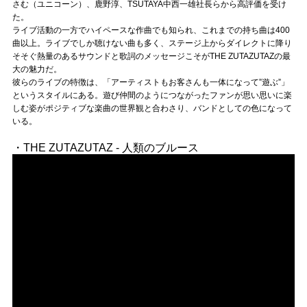
Official SNS
さむ（ユニコーン）、鹿野淳、TSUTAYA中西一雄社長らから高評価を受け
た。
ライブ活動の一方でハイペースな作曲でも知られ、これまでの持ち曲は400
曲以上。ライブでしか聴けない曲も多く、ステージ上からダイレクトに降り
そそぐ熱量のあるサウンドと歌詞のメッセージこそがTHE ZUTAZUTAZの最
大の魅力だ。
彼らのライブの特徴は、「アーティストもお客さんも一体になって”遊ぶ”」
というスタイルにある。遊び仲間のようにつながったファンが思い思いに楽
しむ姿がポジティブな楽曲の世界観と合わさり、バンドとしての色になって
いる。
・THE ZUTAZUTAZ - 人類のブルース