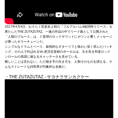
2017年4月4日、おそらく音楽史上初の「フルアルバム4枚同時リリース」を
果たしたTHE ZUTAZUTAZ。一連の作品の中でリード曲として公開された
「人類のブルース」は、ド直球のロックサウンドにガツンと響くメッセージ
が乗ったキラーチューンだ。
シンプルなドラムとベース、叙情的なギターリフと味わい深く歪んだバッキ
ング。その上で叫ばれるVo.虎児谷直樹のボーカルは、古き良き邦楽ロック
ンロールの系譜に連なるキャッチーさを見せている。
難しいことは言わない。ただ聴き手の生き方を、人類そのものを讃える。そ
んなストレートな詞世界が印象的な名曲だ。
・THE ZUTAZUTAZ - サヨナラサンカクケー