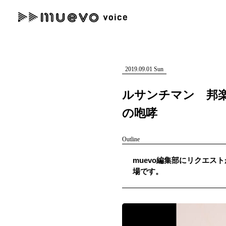
muevo media
記事を検索する
"読者の声を形にする”音楽特化メディア
2019.09.01 Sun
ルサンチマン 邦
の咆哮
人気ワード
Outline
MENU
muevo編集部にリクエスト
#男性SSW
#ポップス
#女性SSW
#ロック
#男性シンガー
場です。
記事一覧
プレスリリース一覧
会社概要