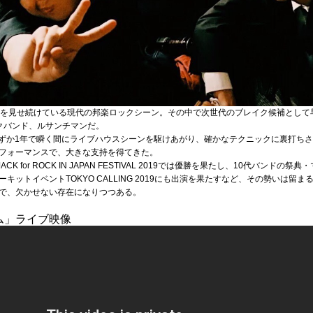
気を見せ続けている現代の邦楽ロックシーン。その中で次世代のブレイク候補として
クバンド、ルサンチマンだ。
らわずか1年で瞬く間にライブハウスシーンを駆けあがり、確かなテクニックに裏打ちさ
フォーマンスで、大きな支持を得てきた。
 for ROCK IN JAPAN FESTIVAL 2019では優勝を果たし、10代バンドの
ットイベントTOKYO CALLING 2019にも出演を果たすなど、その勢いは留
で、欠かせない存在になりつつある。
ム」ライブ映像