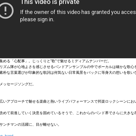
集める「心配事」。じっくりと”歌”で魅せるミディアムナンバーだ。
リズム隊が心地よさを感じさせるバンドアンサンブルの中でボーカルは確かな歌心
素朴な言葉選びが印象的な歌詞は何気ない日常風景をバックに等身大の想いを歌い
メッセージソングだ。
広いアプローチで魅せる楽曲と熱いライブパフォーマンスで邦楽ロックシーンにお
含めて前進していく決意を固めているそうで、これからのバンド界でさらに大きな
サンチマンの活躍に、目が離せない。