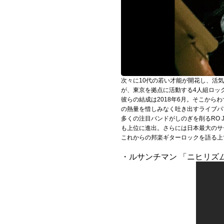
Official SNS
次々に10代の若い才能が開花し、活
が、東京を拠点に活動する4人組ロッ
彼らの結成は2018年6月。そこか
の熱量を惜しみなく吐き出すライブパ
多くの注目バンドがしのぎを削るRO JACK
も上位に進出。さらには日本最大のサーキ
これからの邦楽ギターロックを語る上
・ルサンチマン 「ニヒリズ