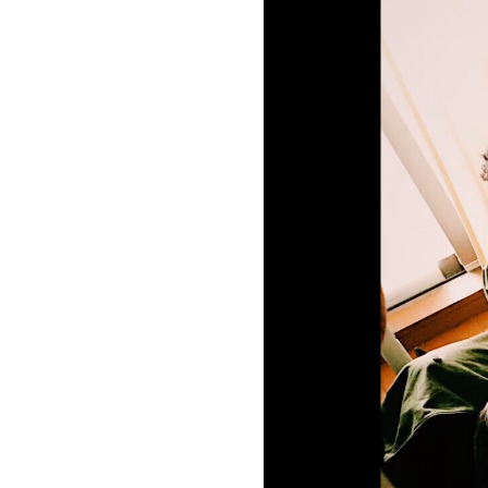
お問い合わせ
記事リクエスト
ログイン
LINK
muevoクラウドファンディング
muevoコミュニティ
ぶいクラ！by muevo
ぶいコミュ！by muevo
ぶいマガ！ by muevo
Follow us