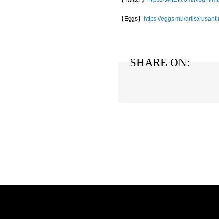
【Twitter】
https://twitter.com/rusant
【Eggs】
https://eggs.mu/artist/rusan
SHARE ON: