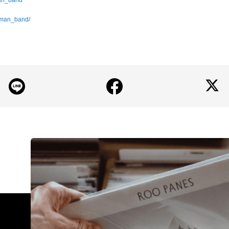
iman_band
timan_band/