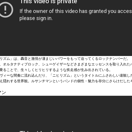
リズム」は、轟音と激情が凄まじいパワーをもって迫ってくるロックナンバーだ。
、オルタナティブロック、シューゲイザーなどさまざまなエッセンスを取り入れた
乗ることで、生々しくヒリヒリするような疾走感が生み出されている。
ヴィーな間奏に流れ込んだり、「ニヒリズム」というタイトルにふさわしい達観し
え隠れする世界観。ルサンチマンというバンドの個性・魅力を存分にさらけだした
マン