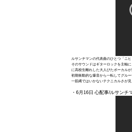
ルサンチマンの代表曲のひとつ「ニヒ
そのサウンドはギターロックを主軸に
に高校生離れした大人びたボーカルが
初期衝動的な爆音から一転してグルー
一筋縄ではいかないテクニカルさが見
・6月16日 心配事/ルサンチ