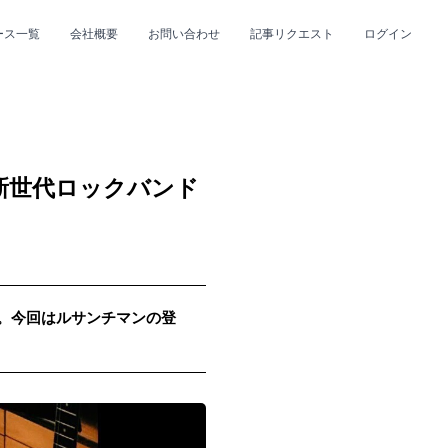
ース一覧
会社概要
お問い合わせ
記事リクエスト
ログイン
CLOSE
CLOSE
新世代ロックバンド
up。今回はルサンチマンの登
プ
#R&B/ソウル