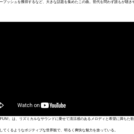
ープッシュを獲得するなど、大きな話題を集めたこの曲。世代を問わず誰もが聴き
収録曲「FUN!」は、リズミカルなサウンドに乗せて清涼感のあるメロディと希望に満ち
してくるようなポジティブな世界観で、明るく爽快な魅力を放っている。