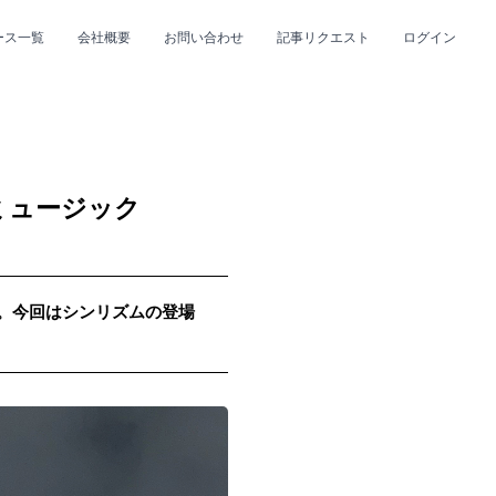
ース一覧
会社概要
お問い合わせ
記事リクエスト
ログイン
CLOSE
CLOSE
ミュージック
up。今回はシンリズムの登場
プ
#R&B/ソウル