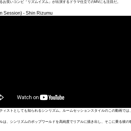
るお笑いコンビ「リズムイズム」が出演するドラマ仕立てのMVにも注目だ。
 Session) - Shin Rizumu
ティストとしても知られるシンリズム。ルームセッションスタイルのこの動画では
ルは、シンリズムのポップワールドを高純度でリアルに描き出し、そこに乗る彼の