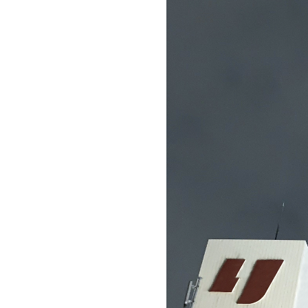
お問い合わせ
記事リクエスト
ログイン
LINK
muevoクラウドファンディング
muevoコミュニティ
ぶいクラ！by muevo
ぶいコミュ！by muevo
ぶいマガ！ by muevo
Follow us