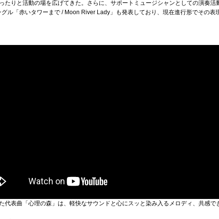
ったりと活動の場を広げてきた。さらに、サポートミュージシャンとしての演奏活
シングル「赤いタワーまで / Moon River Lady」も発表しており、現在進行形で
た代表曲「心理の森」は、軽快なサウンドと心にスッと染み入るメロディ、共感で