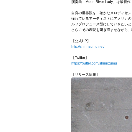
演奏曲「Moon River Lady」は最
自身の世界観を、確かなメロディセン
憧れているアーティストにアメリカのミ
ルフプロデュース型にしていきたいと
さらにその表現を研ぎ澄ませながら、
【公式HP】
http://shinrizumu.net/
【Twitter】
https://twitter.com/shinrizumu
【リリース情報】