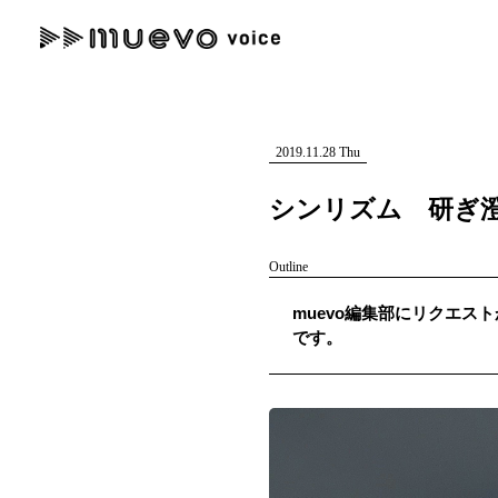
muevo media
記事を検索する
"読者の声を形にする”音楽特化メディア
2019.11.28 Thu
シンリズム 研ぎ
Outline
人気ワード
muevo編集部にリクエスト
MENU
です。
#男性SSW
#ポップス
#女性SSW
#ロック
#男性シンガー
記事一覧
プレスリリース一覧
会社概要