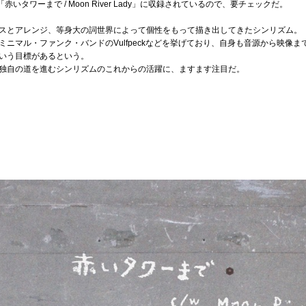
新作「赤いタワーまで / Moon River Lady」に収録されているので、要チェックだ。
スとアレンジ、等身大の詞世界によって個性をもって描き出してきたシンリズム。
ニマル・ファンク・バンドのVulfpeckなどを挙げており、自身も音源から映像
いう目標があるという。
独自の道を進むシンリズムのこれからの活躍に、ますます注目だ。