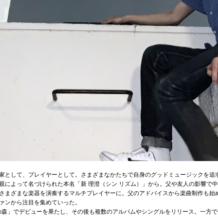
家として、プレイヤーとして。さまざまなかたちで自身のグッドミュージックを追
親によって名づけられた本名「新 理澄（シン リズム）」から。父や友人の影響で
まざまな楽器を演奏するマルチプレイヤーに。父のアドバイスから楽曲制作も始め、高
ァンから注目を集めていった。
P「心理の森」でデビューを果たし、その後も複数のアルバムやシングルをリリース。一方