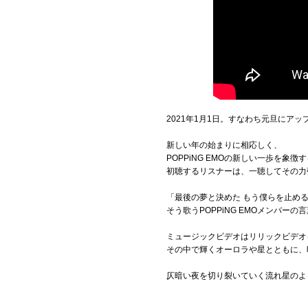
2021年1月1日。すなわち元旦にア
新しい年の始まりに相応しく、
POPPiNG EMOの新しい一歩を象
初聴するリスナーは、一聴してその力
「最後の夢と決めた もう僕らを止め
そう歌うPOPPiNG EMOメンバ
ミュージックビデオはリリックビデオ
その中で輝くオーロラや星とともに、
仄暗い夜を切り裂いていく流れ星のよ