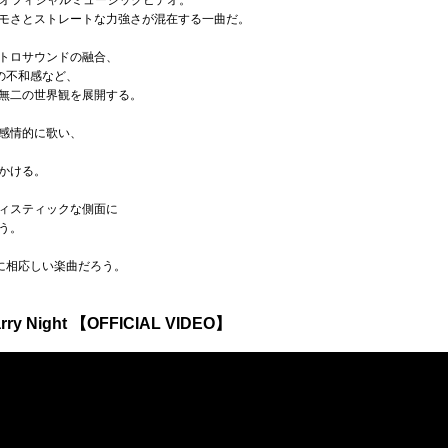
れたオフィシャルミュージックビデオ。
な、エモさとストレートな力強さが混在する一曲だ。
トロサウンドの融合、
の不和感など、
無二の世界観を展開する。
感情的に歌い、
かける。
ィスティックな側面に
う。
ぶに相応しい楽曲だろう。
ry Night 【OFFICIAL VIDEO】