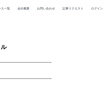
ース一覧
会社概要
お問い合わせ
記事リクエスト
ログイン
CLOSE
CLOSE
ドル
プ
#R&B/ソウル