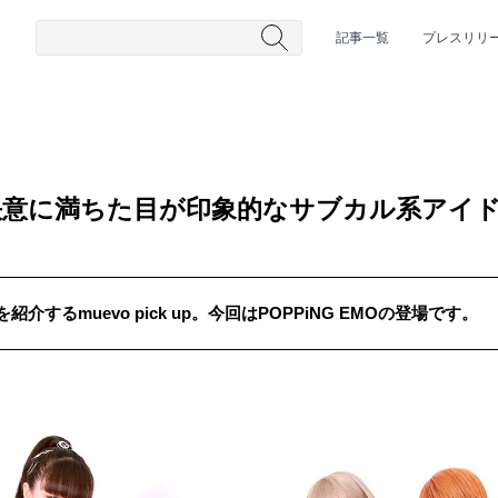
記事一覧
プレスリリ
MO 決意に満ちた目が印象的なサブカル系アイ
するmuevo pick up。今回はPOPPiNG EMOの登場です。
#HR/HM
#女性シンガー
#ヒップホップ
#男性シンガーグルー