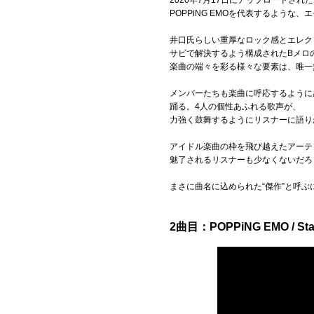
2020年7月17日にアップロードさ
POPPiNG EMOを代表するよう
井口氏らしい重厚なロック感とエレク
サビで解決するよう構成されたBメロ
楽曲の端々を彩る様々な要素は、唯一
メンバーたちも楽曲に呼応するように
踊る。4人の個性あふれる歌声が、
力強く鼓舞するようにリスナーに語り
アイドル楽曲の枠を飛び越えたアーテ
魅了されるリスナーも少なくないだろ
まさに曲名に込められた“傑作”と呼
2曲目：POPPiNG EMO / Star