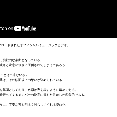
ップロードされたオフィシャルミュージックビデオ。
徴する挑戦的な楽曲となっている。
強さと決意の強さに圧倒されてしまうであろう。
ることは出来ないさ」
ーの言葉は、その額面以上の想いが込められている。
を基調としており、色彩は夜を表すように暗めである。
時折出てくるメンバーの決意に満ちた眼差しが印象的である。
うに、不安な夜を明るく照らしてくれる楽曲だ。