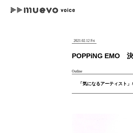
muevo media
記事を検索する
"読者の声を形にする”音楽特化メディア
2021.02.12 Fri
POPPiNG E
Outline
人気ワード
「気になるアーティスト」を紹介
MENU
#男性SSW
#ポップス
#女性SSW
#ロック
#男性シンガー
記事一覧
プレスリリース一覧
会社概要