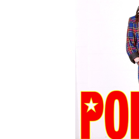
お問い合わせ
記事リクエスト
ログイン
LINK
muevoクラウドファンディング
muevoコミュニティ
ぶいクラ！by muevo
ぶいコミュ！by muevo
ぶいマガ！ by muevo
Follow us