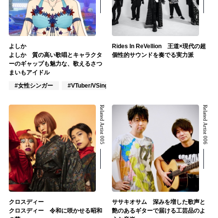
よしか
Rides In ReVellion 王道×現代の超
よしか 質の高い歌唱とキャラクタ
個性的サウンドを奏でる実力派
ーのギャップも魅力な、歌えるさつ
まいもアイドル
#女性シンガー
#VTuber/VSinger
#J-POP
Related Artist 005
Related Artist 006
クロスディー
ササキオサム 深みを増した歌声と
クロスディー 令和に咲かせる昭和
艶のあるギターで届ける工芸品のよ