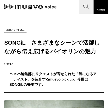
MENU
CLOSE
CLOSE
muevo media
記事を検索する
2019.12.09 Mon
"読者の声を形にする”音楽特化メディア
SONGiL さまざまなシーンで活躍し
ながら伝え広げるバイオリンの魅力
Outline
MENU
人気ワード
記事一覧
muevo編集部にリクエストが寄せられた「気になるア
#男性SSW
#ポップス
#女性SSW
#ロック
ーティスト」を紹介するmuevo pick up。今回は
プレスリリース一覧
SONGiLの登場です。
#男性シンガー
#HR/HM
#女性シンガー
会社概要
#ヒップホップ
#男性シンガーグループ
#R&B/ソウル
お問い合わせ