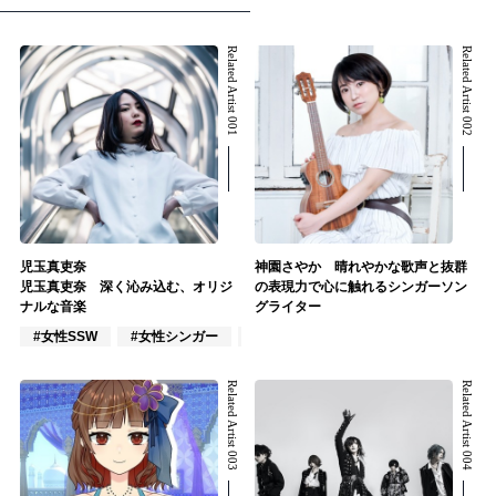
Related Artist 001
Related Artist 002
児玉真吏奈
神園さやか 晴れやかな歌声と抜群
児玉真吏奈 深く沁み込む、オリジ
の表現力で心に触れるシンガーソン
ナルな音楽
グライター
#女性SSW
#女性シンガー
#インディーズ
Related Artist 003
Related Artist 004