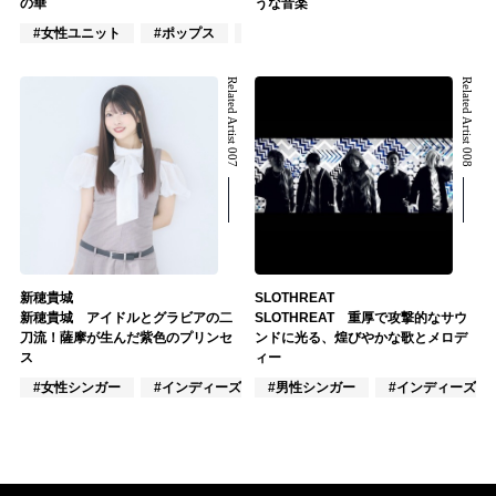
の華
うな音楽
#女性ユニット
#ポップス
#ロック
Related Artist 007
Related Artist 008
新穂貴城
SLOTHREAT
新穂貴城 アイドルとグラビアの二
SLOTHREAT 重厚で攻撃的なサウ
刀流！薩摩が生んだ紫色のプリンセ
ンドに光る、煌びやかな歌とメロデ
ス
ィー
#女性シンガー
#インディーズ
#男性シンガー
#女性アイドル
#インディーズ