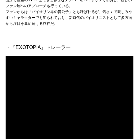
曲から話題のJ-POPまでさまざまなナンバーをバイオリンで演奏し、新しい
ファン層へのアプローチも行っている。
ファンからは「バイオリン界の貴公子」とも呼ばれるが、気さくで親しみや
すいキャラクターでも知られており、新時代のバイオリニストとして多方面
から注目を集め続ける存在だ。
・『EXOTOPIA』トレーラー