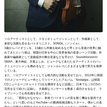
Official SNS
ソロアーティストとして、スタジオミュージシャンとして、作曲家として、
多彩な活躍を見せるバイオリニスト、SONGiL（ソンイル）。
3歳からバイオリンを、13歳から作曲を始めるなど早くから音楽の世界に触
れてきたという彼は、韓国や日本を中心に世界各地の音楽シーンで活動。作
曲家や編曲家として楽曲提供や舞台音楽などを手がけ、SoundHorizonや
SMAP、東方神起、天童よしみ、ビョークなど名だたるアーティストのバッ
クミュージシャンを務めるなど、ジャンルレスにさまざまな場で実力を発揮
している。
また、ソロアーティストとしても精力的な活動を見せており、2012年に韓国
でのメジャーデビュー作としてリリースしたアルバム「Nostalgia」は韓国
CDニューエージチャートで1位を獲得するなど話題に。日本でもソロCDの
完売を立て続けに記録し、大規模なコンサートを数多く成功させるなど、ラ
イブシーンでも存在感を見せてきた。
さらに、「普段なかなかない、単体でバイオリンの音を聴く機会を提供でき
たら」という思いのもとYouTubeへの動画投稿活動もスタート。懐かしの名