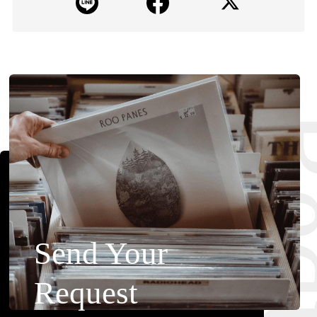
Requ
Send Your
Request