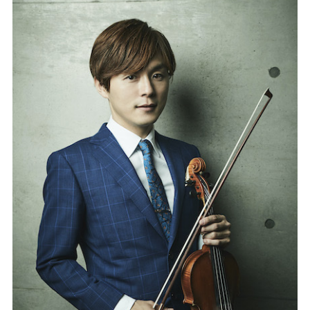
記事リクエスト
ログイン
LINK
muevoクラウドファンディング
muevoコミュニティ
ぶいクラ！by muevo
ぶいコミュ！by muevo
ぶいマガ！ by muevo
Follow us