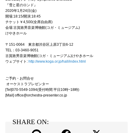
『雪と星のロンド』
2020年1月24日(金)
開場:18:15/開演:18:45
チケット￥4,500(全席自由席)
会場:古賀政男音楽博物館(コガ・ミュージアム)
けやきホール
〒151-0064 東京都渋谷区上原3丁目6-12
TEL：03-3460-9051
古賀政男音楽博物館(コガ・ミュージアム)けやきホール
ウェブサイト:
http://www.koga.or.jp/hall/index.html
ご予約・お問合せ
オーケストラプレゼンター
[Tel]070-5549-1094(受付時間:平日10時~18時)
[Mail] office@orchestra-presenter.co.jp
SHARE ON: