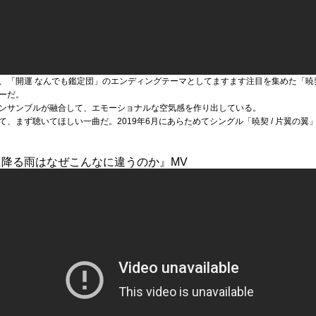
、「開運 なんでも鑑定団」のエンディングテーマとしてますます注目を集めた「暁
ーだ。
ンサンブルが融合して、エモーショナルな空気感を作り出している。
、まず聴いてほしい一曲だ。2019年6月にあらためてシングル「暁契 / 片翼の
に降る雨はなぜこんなに違うのか』MV