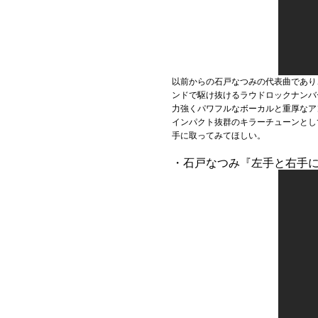
以前からの石戸なつみの代表曲であり
ンドで駆け抜けるラウドロックナンバ
力強くパワフルなボーカルと重厚なア
インパクト抜群のキラーチューンとして
手に取ってみてほしい。
・石戸なつみ『左手と右手