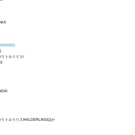
SAKA
1-P0030001
)
/リトルリリス/
/
NDAI
トルリリス/HöLDERLINS/ほか