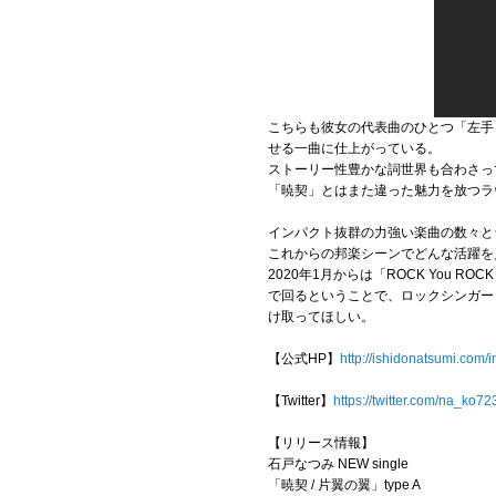
こちらも彼女の代表曲のひとつ「左手
せる一曲に仕上がっている。
ストーリー性豊かな詞世界も合わさっ
「暁契」とはまた違った魅力を放つラ
インパクト抜群の力強い楽曲の数々と
これからの邦楽シーンでどんな活躍を
2020年1月からは「ROCK You 
で回るということで、ロックシンガー
け取ってほしい。
【公式HP】
http://ishidonatsumi.com/
【Twitter】
https://twitter.com/na_ko72
【リリース情報】
石戸なつみ NEW single
「暁契 / 片翼の翼」type A