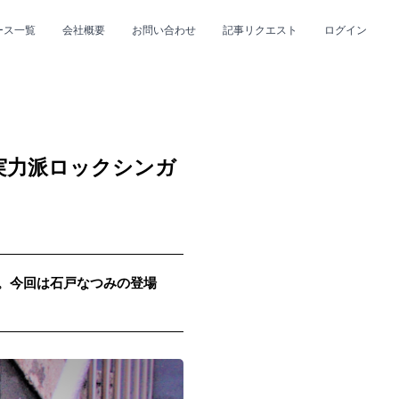
ース一覧
会社概要
お問い合わせ
記事リクエスト
ログイン
CLOSE
CLOSE
実力派ロックシンガ
up。今回は石戸なつみの登場
プ
#R&B/ソウル