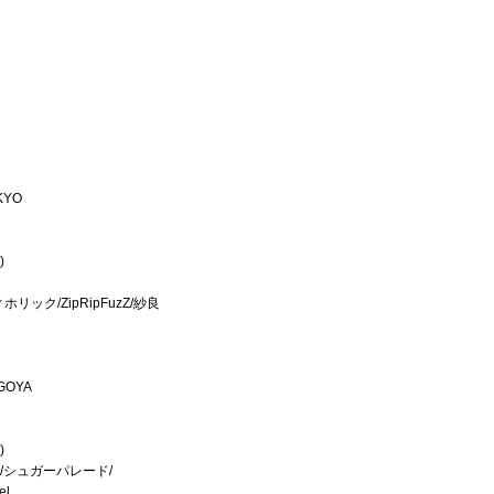
OKYO
)
ック/ZipRipFuzZ/紗良
AGOYA
）
)
S/シュガーパレード/
el