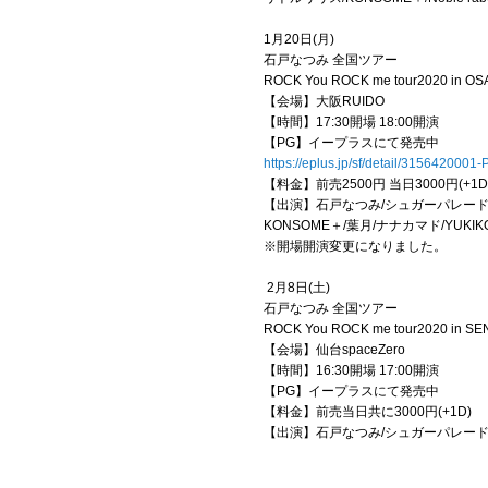
1月20日(月)
石戸なつみ 全国ツアー
ROCK You ROCK me tour2020 in O
【会場】大阪RUIDO
【時間】17:30開場 18:00開演
【PG】イープラスにて発売中
https://eplus.jp/sf/detail/315642000
【料金】前売2500円 当日3000円(+1D
【出演】石戸なつみ/シュガーパレード
KONSOME＋/葉月/ナナカマド/YUKIKO
※開場開演変更になりました。
2月8日(土)
石戸なつみ 全国ツアー
ROCK You ROCK me tour2020 in SE
【会場】仙台spaceZero
【時間】16:30開場 17:00開演
【PG】イープラスにて発売中
【料金】前売当日共に3000円(+1D)
【出演】石戸なつみ/シュガーパレード/リ