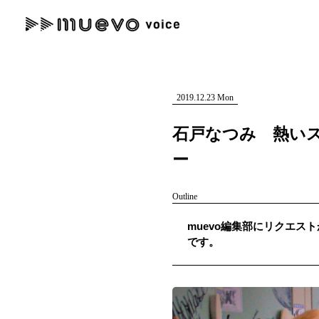
muevo media
記事を検索する
"読者の声を形にする”音楽特化メディア
2019.12.23 Mon
石戸なつみ 熱い
ー
人気ワード
Outline
MENU
muevo編集部にリクエスト
#男性SSW
#ポップス
#女性SSW
#ロック
#男性シンガー
です。
記事一覧
プレスリリース一覧
会社概要