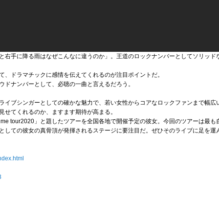
と右手に降る雨はなぜこんなに違うのか」。王道のロックナンバーとしてソリッド
て、ドラマチックに感情を伝えてくれるのが注目ポイントだ。
ウドナンバーとして、必聴の一曲と言えるだろう。
ライブシンガーとしての確かな魅力で、若い女性からコアなロックファンまで幅広
見せてくれるのか、ますます期待が高まる。
ROCK me tour2020」と題したツアーを全国各地で開催予定の彼女。今回のツアー
としての彼女の真骨頂が発揮されるステージに要注目だ。ぜひそのライブに足を運
index.html
3