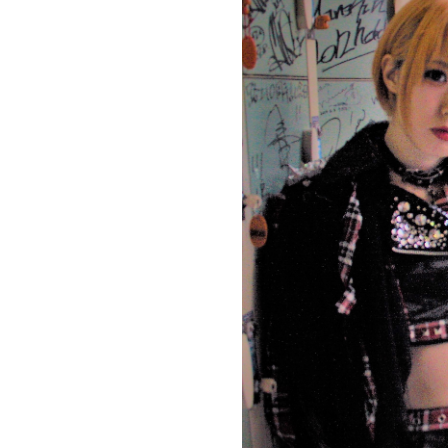
お問い合わせ
記事リクエスト
ログイン
LINK
muevoクラウドファンディング
muevoコミュニティ
ぶいクラ！by muevo
ぶいコミュ！by muevo
ぶいマガ！ by muevo
Follow us