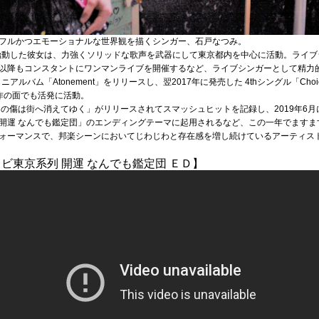
フルかつエモーショナルな世界観を描くシンガー、石戸なつみ。
て始動した彼女は、力強くソリッドな歌声を武器にして東京都内を中心に活動。ライブシ
以降もコンスタントにワンマンライブを開催するなど、ライブシンガーとして精力
ルバム「Atonement」をリリースし、翌2017年に発売した 4thシングル「Choice 
作の面でも活発に活動。
ム「その傷は街へ消えてゆく」がリリースされてスマッシュヒットを記録し、2019年
開運 なんでも鑑定団」のエンディングテーマに起用されるなど、この一年でますま
ォーマンスで、邦楽シーンにおいてじわじわと存在感を増し続けているアーティス
レビ東京系列 開運 なんでも鑑定団 ＥＤ】