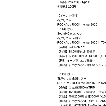
「暁契 / 片翼の翼」type B
各税込1,200円
【イベント情報】
石戸なつみ
ROCK You ROCK me tour2020
1月14日(火)
Sound×Circus vol.4
石戸なつみ 全国ツアー
ROCK You ROCK me tour2020 in T
【会場】赤羽ReNY α
【時間】18:00開場 18:30開演
【料金】前売3000円 当日3500円(+1D
【PG】イープラスにて発売中
【出演】石戸なつみ/迫畠彩/キャンディホリ
1月19日(日)
石戸なつみ 全国ツアー
ROCK You ROCK me tour2020 in N
【会場】名古屋鶴舞DAYTRIP
【時間】16:30開場 17:00開演 （予定
【料金】前売2500円 当日3000円(+1D
【出演】石戸なつみ/MERRY FREAK
リトルリリス/KONSOME＋/Noble rab