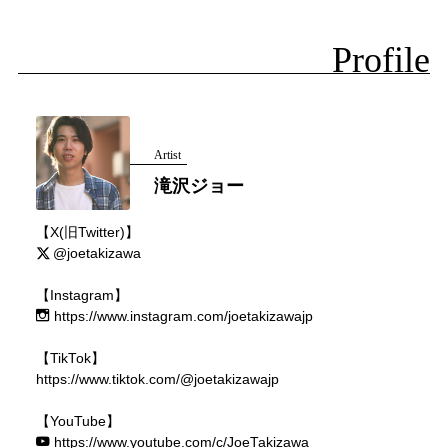
Profile
Artist
滝沢ジョー
【X(旧Twitter)】
@joetakizawa
【Instagram】
https://www.instagram.com/joetakizawajp
【TikTok】
https://www.tiktok.com/@joetakizawajp
【YouTube】
https://www.youtube.com/c/JoeTakizawa