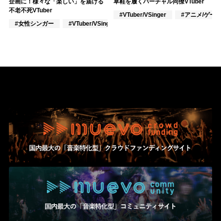
企画に！様々な「楽しい」を届ける
草鞋を履くバーチャル同僚VTuber
不老不死VTuber
#VTuber/VSinger
#アニメ/ゲー
#女性シンガー
#VTuber/VSinger
#VOCALOID