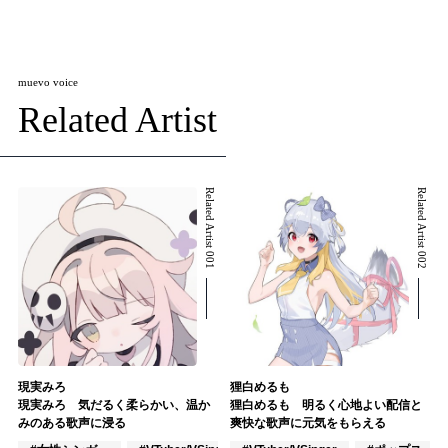
muevo voice
Related Artist
Related Artist 001
Related Artist 002
現実みろ
狸白めるも
現実みろ 気だるく柔らかい、温か
狸白めるも 明るく心地よい配信と
みのある歌声に浸る
爽快な歌声に元気をもらえる