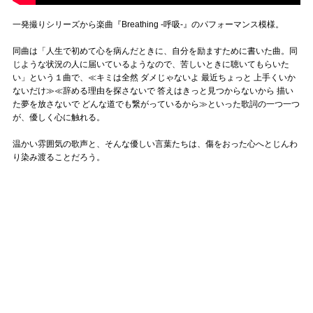
一発撮りシリーズから楽曲『Breathing -呼吸-』のパフォーマンス模様。
同曲は「人生で初めて心を病んだときに、自分を励ますために書いた曲。同
じような状況の人に届いているようなので、苦しいときに聴いてもらいた
い」という１曲で、≪キミは全然 ダメじゃないよ 最近ちょっと 上手くいか
ないだけ≫≪辞める理由を探さないで 答えはきっと見つからないから 描い
た夢を放さないで どんな道でも繋がっているから≫といった歌詞の一つ一つ
が、優しく心に触れる。
温かい雰囲気の歌声と、そんな優しい言葉たちは、傷をおった心へとじんわ
り染み渡ることだろう。