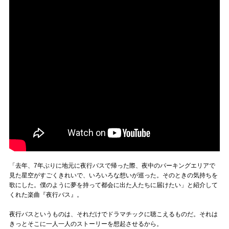
「去年、7年ぶりに地元に夜行バスで帰った際、夜中のパーキングエリアで
見た星空がすごくきれいで、いろいろな想いが巡った。そのときの気持ちを
歌にした。僕のように夢を持って都会に出た人たちに届けたい」と紹介して
くれた楽曲『夜行バス』。
夜行バスというものは、それだけでドラマチックに聴こえるものだ。それは
きっとそこに一人一人のストーリーを想起させるから。