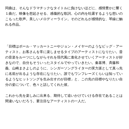
同曲は、そんなドラマチックなタイトルに負けないほどに、感情豊かに響く
１曲だ。映像を想起させる、感傷的な歌詞。心の内を吐露するような想いの
こもった歌声。美しいメロディーライン。そのどれもが感情的な、琴線に触
れる作品。
「目標はポール・マッカートニーやジョン・メイヤーのようなビッグ・アー
ティスト。お客さんを常に楽しませるタイプのアーティストになりたい。昔
の音楽をルーツにしながらそれを現代風に進化させていくアーティストが好
きなので、自分もそういったスタイルでやっていきたい。秦基博、斉藤和
義、山崎まさよしのように、シンガーソングライターの実力派として真っ先
に名前が出るような存在になりたい。誰でもワンフレーズくらいは知ってい
るようなヒットソングを生み出すのが目標」と、この先の目標やなりたい自
分の姿について、色々と話してくれた彼。
これから先を楽しみに出来る、期待して追いかけていける存在であることは
間違いないだろう。要注目なアーティストの一人だ。