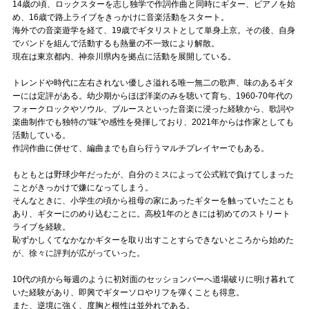
Official SNS
14歳の頃、ロックスターを志し独学で作詞作曲と同時にギター、ピアノを始
め、16歳で路上ライブをきっかけに音楽活動をスタート。
海外での音楽遊学を経て、19歳でギタリストとして単身上京。その後、自身
でバンドを組んで活動するも熱量の不一致により解散。
現在は東京都内、神奈川県内を拠点に活動を展開している。
トレンドや時代に左右されない優しさ溢れる唯一無二の歌声、味のあるギタ
ーには定評がある。幼少期からほぼ洋楽のみを聴いて育ち、1960-70年代の
フォークロックやソウル、ブルースといった音楽に浸った経験から、歌詞や
楽曲制作でも独特の“味”や感性を発揮しており、2021年からは作家としても
活動している。
作詞作曲に併せて、編曲までも自ら行うマルチプレイヤーでもある。
もともとは野球少年だったが、自分のミスによって公式戦で負けてしまった
ことがきっかけで嫌になってしまう。
そんなときに、小学生の頃から祖母の家にあったギターを触っていたことも
あり、ギターにのめり込むことに。高校1年のときには初めてのストリート
ライブを経験。
恥ずかしくてなかなかギターを取り出すことすらできないところから始めた
が、徐々に評判が広がっていった。
10代の頃から毎週のように初対面のセッションバーへ道場破りに明け暮れて
いた経験があり、即興でギターソロやリフを弾くことも得意。
また、逆境に強く、度胸と根性は並外れである。