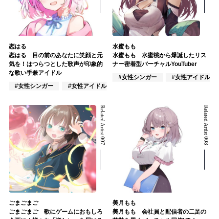
恋はる
水蜜もも
恋はる 目の前のあなたに笑顔と元
水蜜もも 水蜜桃から爆誕したリス
気を！はつらつとした歌声が印象的
ナー密着型バーチャルYouTuber
な歌い手兼アイドル
#女性シンガー
#女性アイドル
#女性シンガー
#女性アイドル
#VOCALOID
Related Artist 007
Related Artist 008
ごまごまご
美月もも
ごまごまご 歌にゲームにおもしろ
美月もも 会社員と配信者の二足の