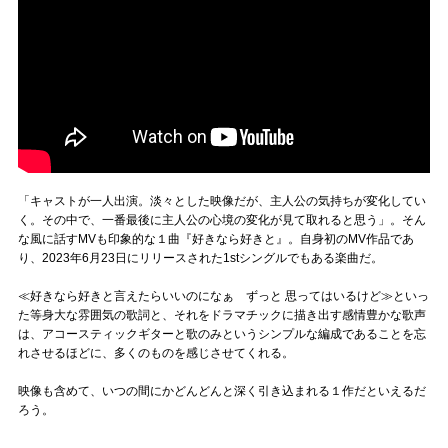
「キャストが一人出演。淡々とした映像だが、主人公の気持ちが変化してい
く。その中で、一番最後に主人公の心境の変化が見て取れると思う」。そん
な風に話すMVも印象的な１曲『好きなら好きと』。自身初のMV作品であ
り、2023年6月23日にリリースされた1stシングルでもある楽曲だ。
≪好きなら好きと言えたらいいのになぁ ずっと 思ってはいるけど≫といっ
た等身大な雰囲気の歌詞と、それをドラマチックに描き出す感情豊かな歌声
は、アコースティックギターと歌のみというシンプルな編成であることを忘
れさせるほどに、多くのものを感じさせてくれる。
映像も含めて、いつの間にかどんどんと深く引き込まれる１作だといえるだ
ろう。