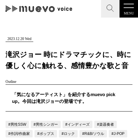
MENU
CLOSE
CLOSE
muevo media
記事を検索する
2023.12.20 Wed
"読者の声を形にする”音楽特化メディア
滝沢ジョー 時にドラマチックに、時に
優しく心に触れる、感情豊かな歌と音
Outline
MENU
人気ワード
記事一覧
「気になるアーティスト」を紹介するmuevo pick
#男性SSW
#ポップス
#女性SSW
#ロック
up。今回は滝沢ジョーの登場です。
プレスリリース一覧
#男性シンガー
#HR/HM
#女性シンガー
会社概要
#ヒップホップ
#男性シンガーグループ
#R&B/ソウル
#男性SSW
#男性シンガー
#インディーズ
#楽器奏者
お問い合わせ
#作詞/作曲家
#ポップス
#ロック
#R&B/ソウル
#J-POP