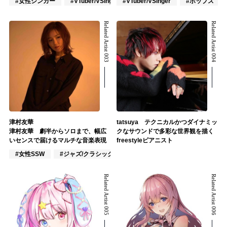
#女性シンガー
#VTuber/VSinger
#VTuber/VSinger
#ポップス
#ポップス
Related Artist 003
Related Artist 004
津村友華
tatsuya テクニカルかつダイナミッ
津村友華 劇半からソロまで、幅広
クなサウンドで多彩な世界観を描く
いセンスで届けるマルチな音楽表現
freestyleピアニスト
#女性SSW
#ジャズ/クラシック奏者
#作詞/作曲家
Related Artist 005
Related Artist 006