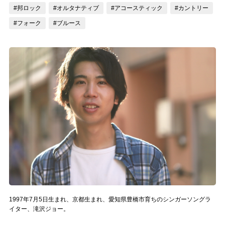
#邦ロック
#オルタナティブ
#アコースティック
#カントリー
記事リクエスト
#フォーク
#ブルース
ログイン
LINK
muevoクラウドファンディング
muevoコミュニティ
ぶいクラ！by muevo
ぶいコミュ！by muevo
ぶいマガ！ by muevo
1997年7月5日生まれ、京都生まれ、愛知県豊橋市育ちのシンガーソングラ
Follow us
イター、滝沢ジョー。