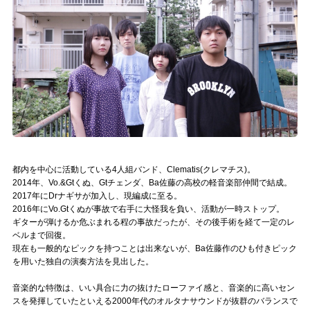
記事リクエスト
ログイン
LINK
muevoクラウドファンディング
muevoコミュニティ
都内を中心に活動している4人組バンド、Clematis(クレマチス)。
ぶいクラ！by muevo
2014年、Vo.&Gtくぬ、Gtチェンダ、Ba佐藤の高校の軽音楽部仲間で結成。
2017年にDrナギサが加入し、現編成に至る。
ぶいコミュ！by muevo
2016年にVo.Gtくぬが事故で右手に大怪我を負い、活動が一時ストップ。
ギターが弾けるか危ぶまれる程の事故だったが、その後手術を経て一定のレ
ベルまで回復。
ぶいマガ！ by muevo
現在も一般的なピックを持つことは出来ないが、Ba佐藤作のひも付きピック
を用いた独自の演奏方法を見出した。
Follow us
音楽的な特徴は、いい具合に力の抜けたローファイ感と、音楽的に高いセン
スを発揮していたといえる2000年代のオルタナサウンドが抜群のバランスで