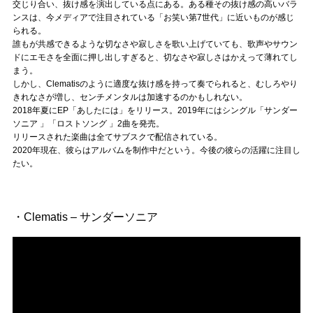
Official SNS
交じり合い、抜け感を演出している点にある。ある種その抜け感の高いバラ
ンスは、今メディアで注目されている「お笑い第7世代」に近いものが感じ
られる。
誰もが共感できるような切なさや寂しさを歌い上げていても、歌声やサウン
ドにエモさを全面に押し出しすぎると、切なさや寂しさはかえって薄れてし
まう。
しかし、Clematisのように適度な抜け感を持って奏でられると、むしろやり
きれなさが増し、センチメンタルは加速するのかもしれない。
2018年夏にEP「あしたには」をリリース。2019年にはシングル「サンダー
ソニア 」「ロストソング 」2曲を発売。
リリースされた楽曲は全てサブスクで配信されている。
2020年現在、彼らはアルバムを制作中だという。今後の彼らの活躍に注目し
たい。
・Clematis – サンダーソニア