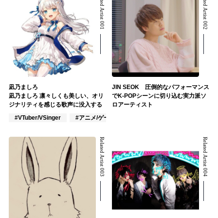
Related Artist 001
Related Artist 002
凪乃ましろ
JIN SEOK 圧倒的なパフォーマンス
凪乃ましろ 凛々しくも美しい、オリ
でK-POPシーンに切り込む実力派ソ
ジナリティを感じる歌声に没入する
ロアーティスト
#VTuber/VSinger
#アニメ/ゲーム
#J-POP
Related Artist 003
Related Artist 004