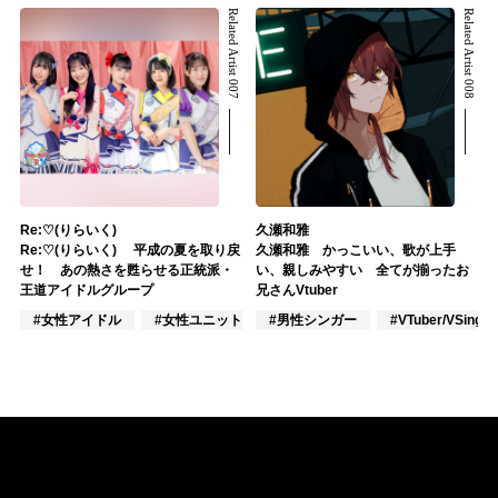
Related Artist 007
Related Artist 008
Re:♡(りらいく)
久瀬和雅
Re:♡(りらいく) 平成の夏を取り戻
久瀬和雅 かっこいい、歌が上手
せ！ あの熱さを甦らせる正統派・
い、親しみやすい 全てが揃ったお
王道アイドルグループ
兄さんVtuber
#女性アイドル
#女性ユニット
#男性シンガー
#ポップス
#VTuber/VSinger