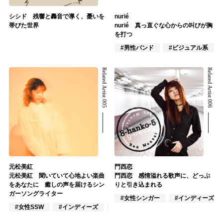
シシド 残響と轟音で導く、憂いを
nurié
帯びた世界
nurié 真っ直ぐな心からの叫びが胸
を打つ
#男性バンド
#ビジュアル系
Related Artist 005
Related Artist 006
元松美紅
門西恋
元松美紅 聞いていて心地よい楽曲
門西恋 感情溢れる歌声に、どっぷ
をあなたに 癒しの声を届けるシン
りと引き込まれる
ガーソングライター
#女性シンガー
#インディーズ
#女性SSW
#インディーズ
#ポップス