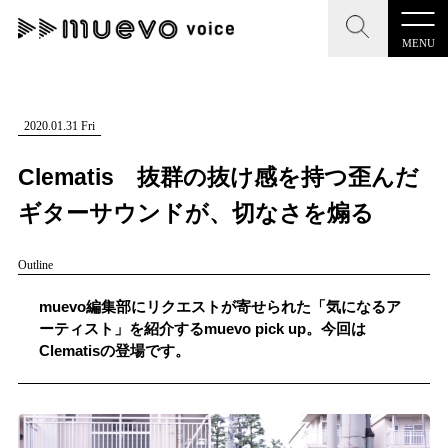
MENU
CLOSE
CLOSE
muevo media
記事を検索する
2020.01.31 Fri
"読者の声を形にする”音楽特化メディア
Clematis 抜群の抜け感を持つ歪んだ
ギターサウンドが、切なさを煽る
Outline
MENU
人気ワード
記事一覧
muevo編集部にリクエストが寄せられた「気になるア
#男性SSW
#ポップス
#女性SSW
#ロック
ーティスト」を紹介するmuevo pick up。今回は
プレスリリース一覧
Clematisの登場です。
#男性シンガー
#HR/HM
#女性シンガー
#ヒップホップ
会社概要
#男性シンガーグループ
#R&B/ソウル
お問い合わせ