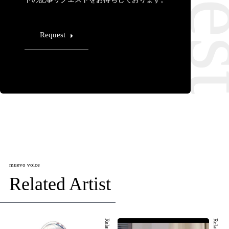
Request
muevo voice
Related Artist