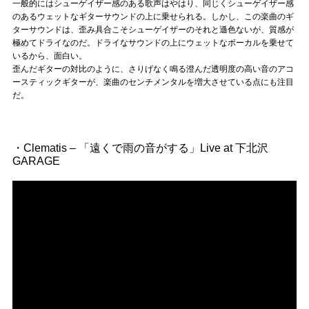
一般的にはシューゲイザー感のある歌声はやはり、同じくシューゲイザー感
のあるウェットなギターサウンドの上に乗せられる。しかし、この楽曲のギ
ターサウンドは、歪み具合こそシューゲイザーのそれと遜色ないが、質感が
極めてドライなのだ。ドライなサウンドの上にウェットなボーカルを乗せて
いるから、面白い。
歪んだギターの対比のように、さりげなく鳴る澄んだ透明度の高い音のアコ
ースティックギターが、楽曲のセンチメンタルを増大させている点にも注目
だ。
・Clematis – 「遠くで雨の音がする」Live at 下北沢
GARAGE