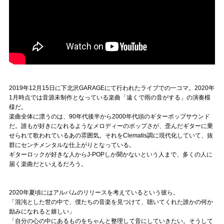
2019年12月15日に下北沢GARAGEにて行われたライブでの一コマ。2020年
1月時点では音源未制作となっている楽曲「遠くで雨の音がする」の演奏模
様だ。
楽曲全体に漂うのは、90年代後半から2000年代頭のギターポップサウンド
だ。誰もが好きになれるようなメロディーのポップさが、歪んだギターに乗
せられて歌われているあの雰囲気。それをClematis調に現代化していて、抜
群にセンチメンタルな仕上がりとなっている。
ギターロックが好きな人からJ-POPしか聞かないという人まで、多くの人に
届く楽曲だといえるだろう。
2020年夏頃にはアルバムのリリースを考えているという彼ら。
「混沌とした世の中で、僕たちの音楽を見つけて、聴いてくれた誰かの何か
励みになれると嬉しい」
「自分の心の中にあるものをちゃんと整理して音にしていきたい。そうして