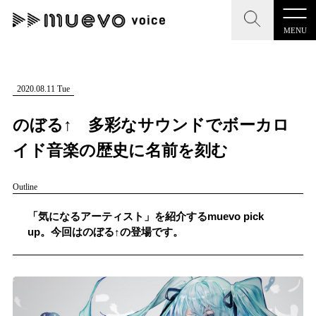
MENU
CLOSE
CLOSE
muevo media
記事を検索する
2020.08.11 Tue
"読者の声を形にする”音楽特化メディア
のぼる↑ 多彩なサウンドでボーカロ
イド音楽の歴史に名前を刻む
Outline
MENU
人気ワード
記事一覧
「気になるアーティスト」を紹介するmuevo pick
#男性SSW
#ポップス
#女性SSW
#ロック
up。今回はのぼる↑の登場です。
プレスリリース一覧
#男性シンガー
#HR/HM
#女性シンガー
会社概要
#ヒップホップ
#男性シンガーグループ
#R&B/ソウル
お問い合わせ