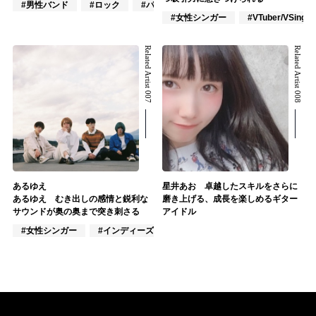
#男性バンド
#ロック
#パンク
#女性シンガー
#VTuber/VSinger
Related Artist 007
Related Artist 008
あるゆえ
星井あお 卓越したスキルをさらに
あるゆえ むき出しの感情と鋭利な
磨き上げる、成長を楽しめるギター
サウンドが奥の奥まで突き刺さる
アイドル
#女性シンガー
#インディーズ
#混合バンド