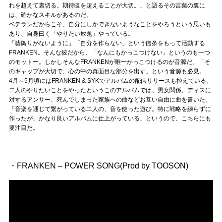
Official SNS
れを超えて裏切る。期待値を超えることが大切。」と語るその言葉の裏に
は、確かなスキルがあるのだ。
ベテランだからこそ、自分にしかできないようなことをやろうという思いも
あり、自身曰く「やりたい放題」やっている。
「嘘偽りがないように」「自分を作らない」という信条をもって活動する
FRANKEN。そんな彼だから、「なんにもかっこつけない」というのも一つ
のモットー。しかしそんなFRANKENが唯一かっこつけるのが音源だ。「そ
のギャップが大切で、心の中の真面目な部分を出す」という音源も必見。
4月～5月頃にはFRANKEN & SYKでアルバムの配信リリースも控えている。
二人のやりたいことをやったというこのアルバムでは、男女関係、ディスに
対するアンサー、死んでしまった家族への曲などお互い自由に曲を書いた。
「音楽を通じて繋がっている二人の、音を使った遊び。特に戦略を練らずに
作ったが、かなり良いアルバムに仕上がっている」というので、こちらにも
要注目だ。
・FRANKEN – POWER SONG(Prod by TOOSON)