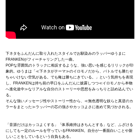
下ネタをふんだんに取り入れたスタイルでお馴染みのラッパーゆうまに
FRANKENがフィーチャリングした一曲。
POPな雰囲気のトラックに相反するような、強い思いを感じるリリックが印
象的。ゆうまは「≪下ネタがテーマ≫のイロモノだから、バトルでも勝たせ
ちゃいけない空気がある。でも俺は勝ちにきている。」という気持ちを表現
し、FRANKENは持ち前の早口をふんだんに披露しつつ≪イロモノから本物
へ進化途中≫なリアルな自分のストーリーや思想をみっちりと詰め込んでい
る。
そんな強いメッセージ性やストーリー性から、≪無色透明な奴らと真逆のカ
ラーをまとった≫ラッパーの芯の強さやカッコよさに改めて気づかされる。
「音源だけはカッコよくする」「体系維持はきちんとする」など、ふざける
にしても一定のルールを守っているFRANKEN。自分が一番面白いことや新
しいことをしているという自負もある。