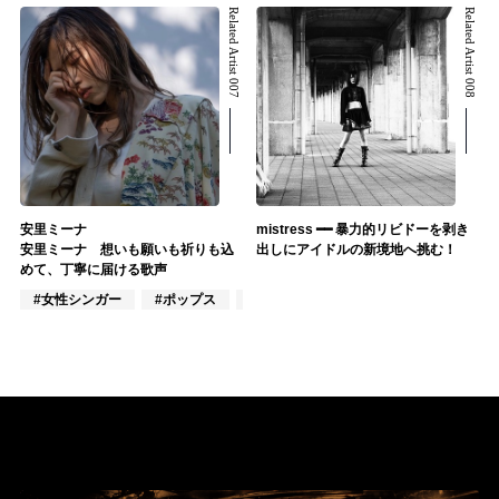
Related Artist 007
Related Artist 008
安里ミーナ
mistress ━━ 暴力的リビドーを剥き
安里ミーナ 想いも願いも祈りも込
出しにアイドルの新境地へ挑む！
めて、丁寧に届ける歌声
#女性シンガー
#ポップス
#歌謡曲