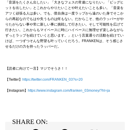
「音源をたくさん出したい」「大きなフェスの常連になりたい」「ビッグヒ
ットを出したい」とこれからやりたいことや叶えたいことも多い。「音楽を
アツく頑張る人は多い。でも、僕自身は一度ラップから遠のいた身でそこか
らの再起なのでもはや失うものは何もない。だからこそ、他のラッパーがや
りたがらない事や常に新しい事に挑戦して行きたい。そして可能性を広げて
行きたい。これからもマイペースに時にハイペースに無理せず楽しみながら
ずっとラップを続けていくと思います。」という言葉通りの活動を続けてい
けば、一つずつそんな野望も叶っていくだろう。FRANKENは、そう感じさ
せるだけの力を持ったラッパーだ。
【読者に向けて一言】マジでそうさ！！︎
【Twitter】
https://twitter.com/FRANKEN_03?s=20
【Instagram】
https://www.instagram.com/franken_03money/?hl=ja
SHARE ON: