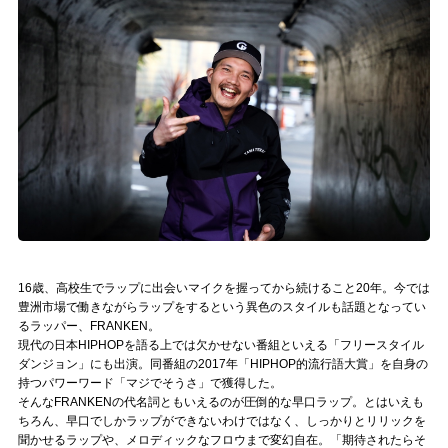
記事リクエスト
ログイン
LINK
muevoクラウドファンディング
muevoコミュニティ
ぶいクラ！by muevo
16歳、高校生でラップに出会いマイクを握ってから続けること20年。今では
ぶいコミュ！by muevo
豊洲市場で働きながらラップをするという異色のスタイルも話題となってい
るラッパー、FRANKEN。
ぶいマガ！ by muevo
現代の日本HIPHOPを語る上では欠かせない番組といえる「フリースタイル
ダンジョン」にも出演。同番組の2017年「HIPHOP的流行語大賞」を自身の
持つパワーワード「マジでそうさ」で獲得した。
そんなFRANKENの代名詞ともいえるのが圧倒的な早口ラップ。とはいえも
Follow us
ちろん、早口でしかラップができないわけではなく、しっかりとリリックを
聞かせるラップや、メロディックなフロウまで変幻自在。「期待されたらそ