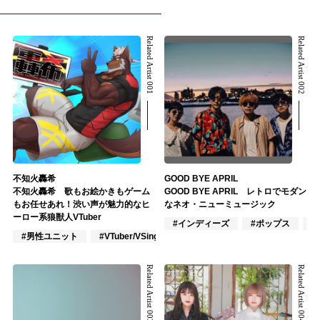
Related Artist 001
Related Artist 002
不知火轟希
GOOD BYE APRIL
不知火轟希 歌もお絵かきもゲーム
GOOD BYE APRIL レトロでモダン
もお任せあれ！渋い声が魅力的なヒ
なネオ・ニューミュージック
ーロー系狼獣人VTuber
#インディーズ
#ポップス
#
#男性ユニット
#VTuber/VSinger
#アニメ/ゲーム
Related Artist 003
Related Artist 004