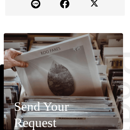
Requ
Send Your
Request