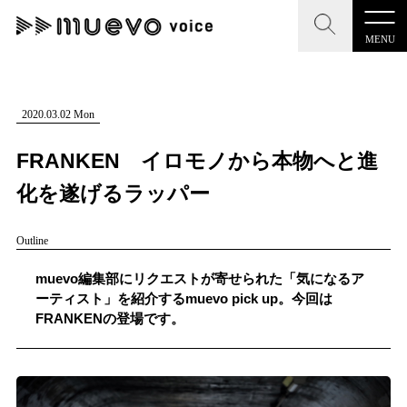
MENU
CLOSE
CLOSE
muevo media
記事を検索する
2020.03.02 Mon
"読者の声を形にする”音楽特化メディア
FRANKEN イロモノから本物へと進
化を遂げるラッパー
Outline
MENU
人気ワード
記事一覧
muevo編集部にリクエストが寄せられた「気になるア
#男性SSW
#ポップス
#女性SSW
#ロック
ーティスト」を紹介するmuevo pick up。今回は
プレスリリース一覧
FRANKENの登場です。
#男性シンガー
#HR/HM
#女性シンガー
会社概要
#ヒップホップ
#男性シンガーグループ
#R&B/ソウル
お問い合わせ