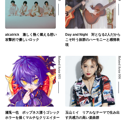
alcatrick 激しく熱く燃える想い
Day and Night 対となる2人だから
攻撃的で優しいロック
こそ叶う抜群のハーモニーと感情表
現
Related Artist 005
Related Artist 006
瀬兎一也 ポップネス漂うゴシック
玉山ミイ リアルなテーマで生み出
ホラーを描くマルチなクリエイター
す共感力の高い楽曲群