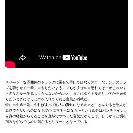
スぺ―シーな雰囲気のトラックに乗せて早口ではなくスローなテンポのラッ
プを聴かせる一曲。≪やりたいようにぶちかませ≫≪恐れてばっかじゃやす
らぎなんか一生見つけらんないから≫と、まさにタイトル通り、何かを頑張
りたいときにぐっと力を入れてくれる言葉が満載だ。
特に≪中途半端にやればすべて他人の真似になる≫≪とことんやると他人が
真似できないものになる/のちにマネーになる≫という部分はパンチライン。
自身の経験からくることを直球でつづった言葉だからこそ、しっかりと韻を
踏みながらでも心に刺さるとリリックとなっている。