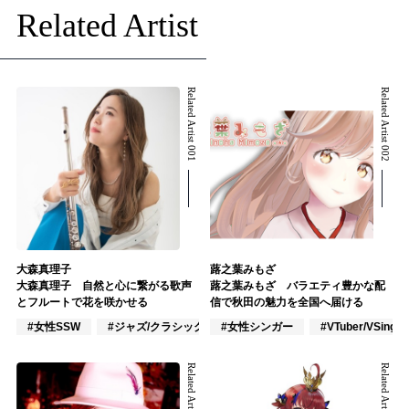
Related Artist
Related Artist 001
Related Artist 002
大森真理子
蕗之葉みもざ
大森真理子 自然と心に繋がる歌声
蕗之葉みもざ バラエティ豊かな配
とフルートで花を咲かせる
信で秋田の魅力を全国へ届ける
#女性SSW
#ジャズ/クラシック奏者
#女性シンガー
#楽器奏者
#VTuber/VSinger
Related Artist 003
Related Artist 004