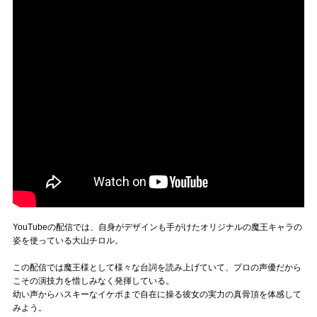
YouTubeの配信では、自身がデザインも手がけたオリジナルの魔王キャラの
姿を使っている大山チロル。
この配信では魔王様として様々な台詞を読み上げていて、プロの声優だから
こその演技力を惜しみなく発揮している。
幼い声からハスキーなイケボまで自在に操る彼女の実力の真骨頂を体感して
みよう。