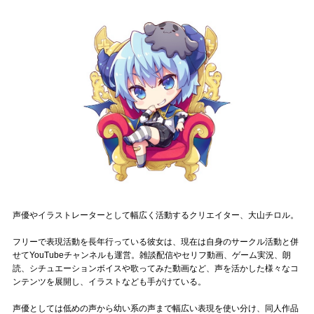
記事リクエスト
ログイン
LINK
muevoクラウドファンディング
muevoコミュニティ
ぶいクラ！by muevo
ぶいコミュ！by muevo
声優やイラストレーターとして幅広く活動するクリエイター、大山チロル。
ぶいマガ！ by muevo
フリーで表現活動を長年行っている彼女は、現在は自身のサークル活動と併
せてYouTubeチャンネルも運営。雑談配信やセリフ動画、ゲーム実況、朗
読、シチュエーションボイスや歌ってみた動画など、声を活かした様々なコ
ンテンツを展開し、イラストなども手がけている。
Follow us
声優としては低めの声から幼い系の声まで幅広い表現を使い分け、同人作品