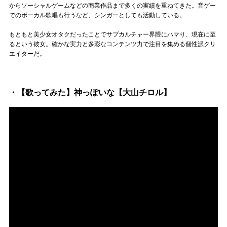
Official SNS
からソーシャルゲームなどの商業作品まで多くの実績を重ねてきた。音ゲー
でのボーカル歌唱も行うなど、シンガーとしても活動している。
もともと美少女オタクだったことでサブカルチャー界隈にハマり、現在に至
るという彼女。確かな実力と多彩なコンテンツ力で注目を集める個性派クリ
エイターだ。
・【歌ってみた】神っぽいな【大山チロル】