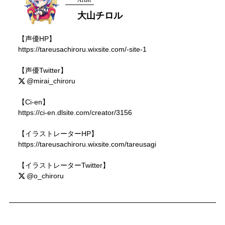
大山チロル
【声優HP】
https://tareusachiroru.wixsite.com/-site-1
【声優Twitter】
@mirai_chiroru
【Ci-en】
https://ci-en.dlsite.com/creator/3156
【イラストレーターHP】
https://tareusachiroru.wixsite.com/tareusagi
【イラストレーターTwitter】
@o_chiroru