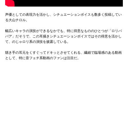
声優としての表現力を活かし、シチュエーションボイスも数多く投稿してい
る大山チロル。
幅広いキャラの演技ができるなかでも、特に得意なもののひとつが「ロリバ
バア」だそうで、この耳掻きシチュエーションボイスではその得意を活かし
て、のじゃロリ系の演技を披露している。
聴き手の耳元をくすぐってドキッとさせてくれる、繊細で臨場感のある動画
として、特に音フェチ系動画のファンは注目だ。