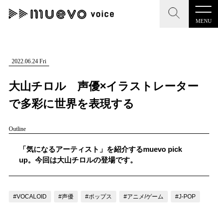
MENU
CLOSE
CLOSE
muevo media
記事を検索する
2022.06.24 Fri
"読者の声を形にする”音楽特化メディア
大山チロル 声優×イラストレーター
で多彩に世界を表現する
Outline
MENU
人気ワード
記事一覧
「気になるアーティスト」を紹介するmuevo pick
#男性SSW
#ポップス
#女性SSW
#ロック
up。今回は大山チロルの登場です。
プレスリリース一覧
#男性シンガー
#HR/HM
#女性シンガー
会社概要
#ヒップホップ
#男性シンガーグループ
#R&B/ソウル
#VOCALOID
#声優
#ポップス
#アニメ/ゲーム
#J-POP
お問い合わせ