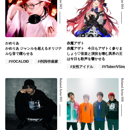
かめりあ
赤魔アザト
かめりあ ジャンルを超えるオリジナ
赤魔アザト 今日もアザトく参りま
ルな音で躍らせる
しょう♡音楽と演技を嗜む異界の王
は今日も歌声を響かせる
#VOCALOID
#作詞/作曲家
#トラックメイカー
#女性アイドル
#VTuber/VSinger
Related Artist 005
Related Artist 006