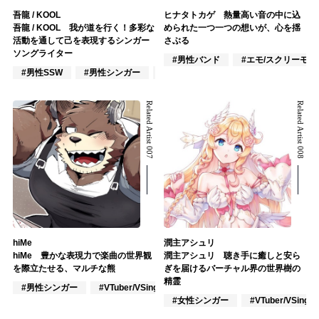
吾龍 / KOOL
ヒナタトカゲ 熱量高い音の中に込
吾龍 / KOOL 我が道を行く！多彩な
められた一つ一つの想いが、心を揺
活動を通して己を表現するシンガー
さぶる
ソングライター
#男性バンド
#エモ/スクリーモ
#男性SSW
#男性シンガー
#男性バンド
Related Artist 007
Related Artist 008
hiMe
潤主アシュリ
hiMe 豊かな表現力で楽曲の世界観
潤主アシュリ 聴き手に癒しと安ら
を際立たせる、マルチな熊
ぎを届けるバーチャル界の世界樹の
精霊
#男性シンガー
#VTuber/VSinger
#アニメ/ゲーム
#女性シンガー
#VTuber/VSinger