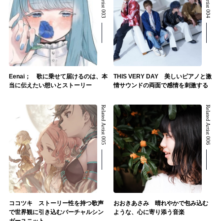
Eenai； 歌に乗せて届けるのは、本
THIS VERY DAY 美しいピアノと激
当に伝えたい想いとストーリー
情サウンドの両面で感情を刺激する
Related Artist 005
Related Artist 006
ココツキ ストーリー性を持つ歌声
おおきあさみ 晴れやかで包み込む
で世界観に引き込むバーチャルシン
ような、心に寄り添う音楽
ガーユニット