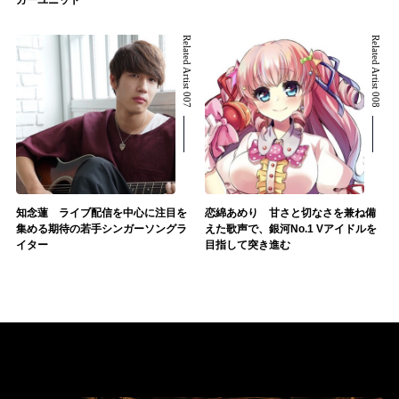
Related Artist 007
Related Artist 008
知念蓮 ライブ配信を中心に注目を
恋綿あめり 甘さと切なさを兼ね備
集める期待の若手シンガーソングラ
えた歌声で、銀河No.1 Vアイドルを
イター
目指して突き進む