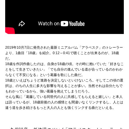
2019年10月7日に発売された最新ミニアルバム「アラベスク」のトレーラー
より、1曲目「18歳」を紹介。0:12～0:41で聴くことが出来るのが、18歳
だ。
18歳を作詞作曲したのは、自身が18歳の頃。その時に抱いていた「好きなこ
とをして生きていきたい」「でも自分の進んでいる道が合っているのかわか
らなくて不安になる」という葛藤を歌にした曲だ。
18歳といえばちょうど進路を決定しないといけないころ。そしてこの頃の選
択は、のちの人生に多大な影響を与えることが多い。当然それは自分たちで
もわかっているから、強い葛藤を抱えてしまうだろう。
そんな風に「葛藤している同世代の人に共感してもらえると嬉しい」と本人
は語っているが、18歳前後の人の感情とも間違いなくリンクするし、人とは
違う道を歩き続けるもっと大人の人とも強くリンクする曲だといえる。