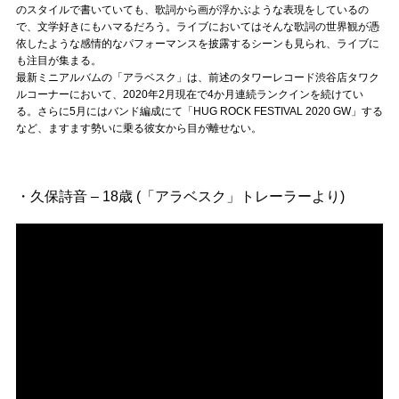
Official SNS
のスタイルで書いていても、歌詞から画が浮かぶような表現をしているの
で、文学好きにもハマるだろう。ライブにおいてはそんな歌詞の世界観が憑
依したような感情的なパフォーマンスを披露するシーンも見られ、ライブに
も注目が集まる。
最新ミニアルバムの「アラベスク」は、前述のタワーレコード渋谷店タワク
ルコーナーにおいて、2020年2月現在で4か月連続ランクインを続けてい
る。さらに5月にはバンド編成にて「HUG ROCK FESTIVAL 2020 GW」する
など、ますます勢いに乗る彼女から目が離せない。
・久保詩音 – 18歳 (「アラベスク」トレーラーより)