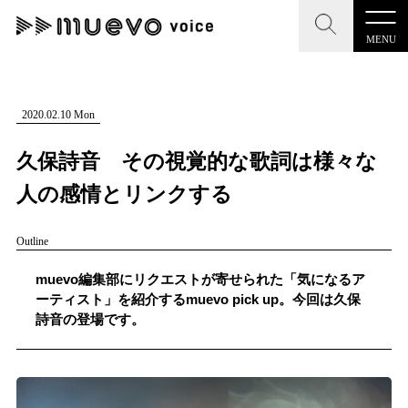
MENU
CLOSE
CLOSE
muevo media
記事を検索する
2020.02.10 Mon
"読者の声を形にする”音楽特化メディア
久保詩音 その視覚的な歌詞は様々な
人の感情とリンクする
Outline
MENU
人気ワード
記事一覧
muevo編集部にリクエストが寄せられた「気になるア
#男性SSW
#ポップス
#女性SSW
#ロック
ーティスト」を紹介するmuevo pick up。今回は久保
プレスリリース一覧
詩音の登場です。
#男性シンガー
#HR/HM
#女性シンガー
会社概要
#ヒップホップ
#男性シンガーグループ
#R&B/ソウル
お問い合わせ