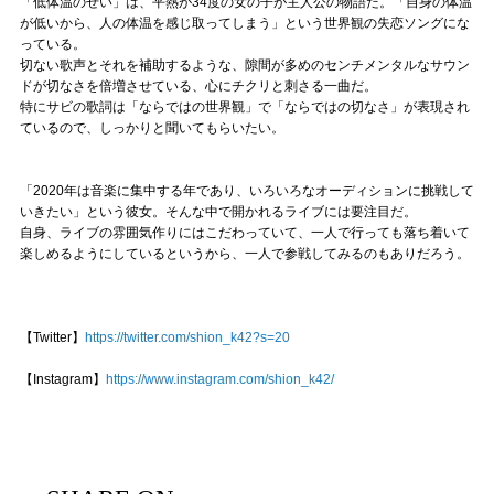
「低体温のせい」は、平熱が34度の女の子が主人公の物語だ。「自身の体温
が低いから、人の体温を感じ取ってしまう」という世界観の失恋ソングにな
っている。
切ない歌声とそれを補助するような、隙間が多めのセンチメンタルなサウン
ドが切なさを倍増させている、心にチクリと刺さる一曲だ。
特にサビの歌詞は「ならではの世界観」で「ならではの切なさ」が表現され
ているので、しっかりと聞いてもらいたい。
「2020年は音楽に集中する年であり、いろいろなオーディションに挑戦して
いきたい」という彼女。そんな中で開かれるライブには要注目だ。
自身、ライブの雰囲気作りにはこだわっていて、一人で行っても落ち着いて
楽しめるようにしているというから、一人で参戦してみるのもありだろう。
【Twitter】
https://twitter.com/shion_k42?s=20
【Instagram】
https://www.instagram.com/shion_k42/