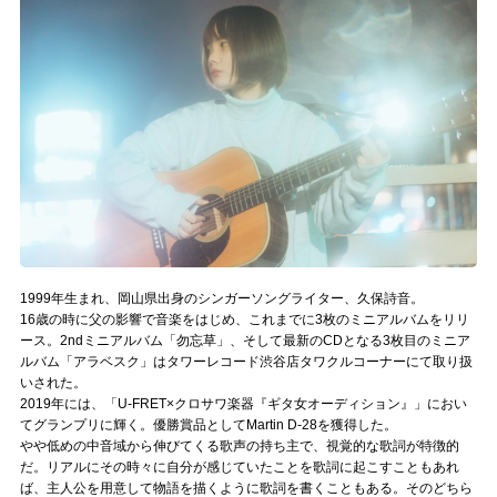
記事リクエスト
ログイン
LINK
muevoクラウドファンディング
muevoコミュニティ
ぶいクラ！by muevo
1999年生まれ、岡山県出身のシンガーソングライター、久保詩音。
16歳の時に父の影響で音楽をはじめ、これまでに3枚のミニアルバムをリリ
ぶいコミュ！by muevo
ース。2ndミニアルバム「勿忘草」、そして最新のCDとなる3枚目のミニア
ルバム「アラベスク」はタワーレコード渋谷店タワクルコーナーにて取り扱
ぶいマガ！ by muevo
いされた。
2019年には、「U-FRET×クロサワ楽器『ギタ女オーディション』」におい
てグランプリに輝く。優勝賞品としてMartin D-28を獲得した。
やや低めの中音域から伸びてくる歌声の持ち主で、視覚的な歌詞が特徴的
Follow us
だ。リアルにその時々に自分が感じていたことを歌詞に起こすこともあれ
ば、主人公を用意して物語を描くように歌詞を書くこともある。そのどちら