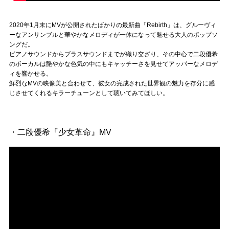
2020年1月末にMVが公開されたばかりの最新曲「Rebirth」は、グルーヴィ
ーなアンサンブルと華やかなメロディが一体になって魅せる大人のポップソ
ングだ。
ピアノサウンドからブラスサウンドまでが織り交ざり、その中心で二段優希
のボーカルは艶やかな色気の中にもキャッチーさを見せてアッパーなメロデ
ィを響かせる。
鮮烈なMVの映像美と合わせて、彼女の完成された世界観の魅力を存分に感
じさせてくれるキラーチューンとして聴いてみてほしい。
・二段優希『少女革命』MV