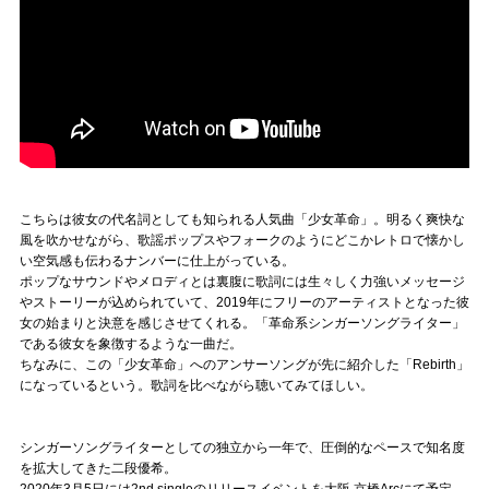
こちらは彼女の代名詞としても知られる人気曲「少女革命」。明るく爽快な
風を吹かせながら、歌謡ポップスやフォークのようにどこかレトロで懐かし
い空気感も伝わるナンバーに仕上がっている。
ポップなサウンドやメロディとは裏腹に歌詞には生々しく力強いメッセージ
やストーリーが込められていて、2019年にフリーのアーティストとなった彼
女の始まりと決意を感じさせてくれる。「革命系シンガーソングライター」
である彼女を象徴するような一曲だ。
ちなみに、この「少女革命」へのアンサーソングが先に紹介した「Rebirth」
になっているという。歌詞を比べながら聴いてみてほしい。
シンガーソングライターとしての独立から一年で、圧倒的なペースで知名度
を拡大してきた二段優希。
2020年3月5日には2nd singleのリリースイベントを大阪 京橋Arcにて予定