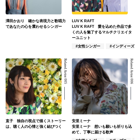
澤田かおり 確かな表現力と歌唱力
LUV K RAFT
であなたの心を震わせるシンガー
LUV K RAFT 愛を込めた作品で多
くの人を魅了するマルチクリエイタ
ーユニット
#女性シンガー
#インディーズ
Related Artist 005
Related Artist 006
直子 独自の視点で描くストーリー
安里ミーナ
は、聴く人の心情と強く結びつく
安里ミーナ 想いも願いも祈りも込
めて、丁寧に届ける歌声