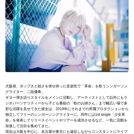
記事リクエスト
ログイン
LINK
muevoクラウドファンディング
muevoコミュニティ
ぶいクラ！by muevo
大阪発、ポップさと鋭さを併せ持った音楽性で「革命」を歌うシンガーソン
ぶいコミュ！by muevo
グライター、二段優希。
ギター弾き語りスタイルをメインに活動し、アーティストとして以外にもラ
ぶいマガ！ by muevo
ジオパーソナリティーから子ども番組の「歌のお姉さん」まで幅広い場で多
彩な活躍を見せてきた彼女は、2019年にそれまでの所属プロダクションから
独立してフリーのシンガーソングライターに。同年には1st single「少女革
命」を発表してリリースイベントやツアーを成功させるなど、一気に活動を
Follow us
加速して注目を集めてきた。
現在は大阪を中心に、名古屋や東京にも遠征しながらコンスタントにライブ