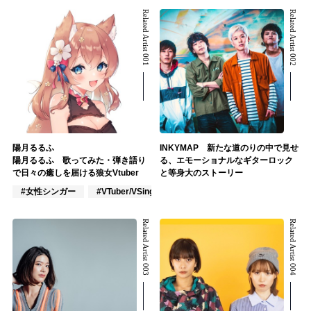
Related Artist 001
Related Artist 002
陽月るるふ
INKYMAP 新たな道のりの中で見せ
陽月るるふ 歌ってみた・弾き語り
る、エモーショナルなギターロック
で日々の癒しを届ける狼女Vtuber
と等身大のストーリー
#女性シンガー
#VTuber/VSinger
#J-POP
Related Artist 003
Related Artist 004