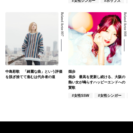
#女性シンガー
#ポップス
#
Related Artist 007
Related Artist 008
中島彩歌 「綺麗な曲」という評価
畑歩
を脱ぎ捨てて進むは代弁者の道
畑歩 最高を更新し続ける、大阪の
熱い女が鳴らすハッピーエンドへの
賛歌
#女性SSW
#女性シンガー