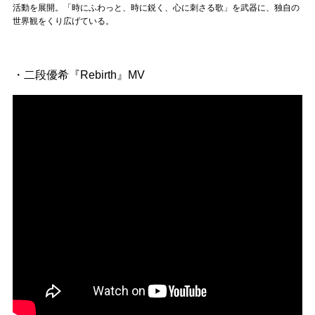
Official SNS
活動を展開。「時にふわっと、時に鋭く、心に刺さる歌」を武器に、独自の
世界観をくり広げている。
・二段優希『Rebirth』MV