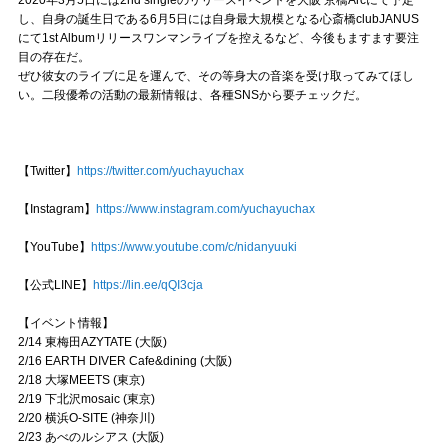
し、自身の誕生日である6月5日には自身最大規模となる心斎橋clubJANUS
にて1st Albumリリースワンマンライブを控えるなど、今後もますます要注
目の存在だ。
ぜひ彼女のライブに足を運んで、その等身大の音楽を受け取ってみてほし
い。二段優希の活動の最新情報は、各種SNSから要チェックだ。
【Twitter】
https://twitter.com/yuchayuchax
【Instagram】
https://www.instagram.com/yuchayuchax
【YouTube】
https://www.youtube.com/c/nidanyuuki
【公式LINE】
https://lin.ee/qQI3cja
【イベント情報】
2/14 東梅田AZYTATE (大阪)
2/16 EARTH DIVER Cafe&dining (大阪)
2/18 大塚MEETS (東京)
2/19 下北沢mosaic (東京)
2/20 横浜O-SITE (神奈川)
2/23 あべのルシアス (大阪)