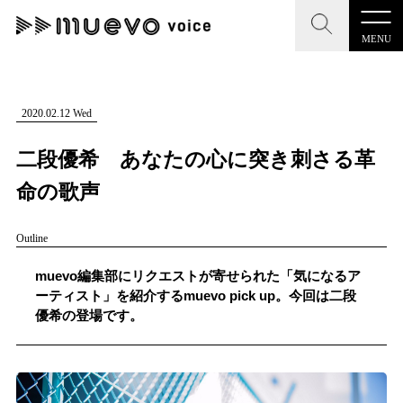
MENU
CLOSE
CLOSE
muevo media
記事を検索する
2020.02.12 Wed
"読者の声を形にする”音楽特化メディア
二段優希 あなたの心に突き刺さる革
命の歌声
Outline
MENU
人気ワード
記事一覧
muevo編集部にリクエストが寄せられた「気になるア
#男性SSW
#ポップス
#女性SSW
#ロック
ーティスト」を紹介するmuevo pick up。今回は二段
プレスリリース一覧
優希の登場です。
#男性シンガー
#HR/HM
#女性シンガー
会社概要
#ヒップホップ
#男性シンガーグループ
#R&B/ソウル
お問い合わせ