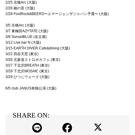
2/25 京橋Arc (大阪)
2/26 鐘の音 (大阪)
2/28 FootRock&BEERS〜エマージェンザジャパン予選〜 (大阪)
3/5 京橋Arc (大阪)
3/7 東梅田AZYTATE (大阪)
3/9 SunsetBLUE (名古屋)
3/12 Live bar N (大阪)
3/15 EARTH DIVER Cafe&dining (大阪)
3/22 四谷天窓 (東京)
3/26 北参道ストロボカフェ (東京)
3/27 下北沢BREATH (東京)
3/28 下北沢MOSAIC (東京)
3/29 ひつじウォーズ (大阪)
6/5 club JANUS単独公演 (大阪)
SHARE ON: