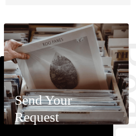
Requ
Send Your
Request