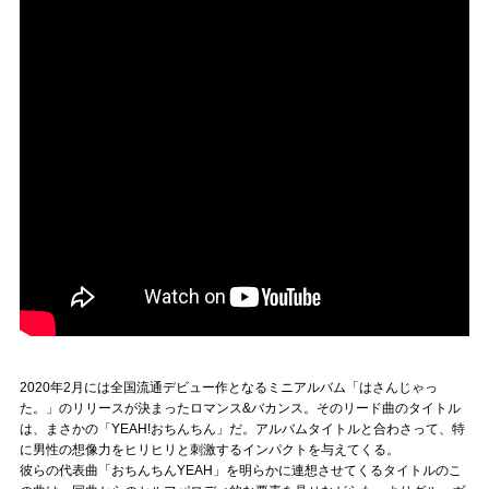
2020年2月には全国流通デビュー作となるミニアルバム「はさんじゃっ
た。」のリリースが決まったロマンス&バカンス。そのリード曲のタイトル
は、まさかの「YEAH!おちんちん」だ。アルバムタイトルと合わさって、特
に男性の想像力をヒリヒリと刺激するインパクトを与えてくる。
彼らの代表曲「おちんちんYEAH」を明らかに連想させてくるタイトルのこ