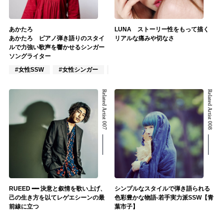
あかたろ
LUNA ストーリー性をもって描く
あかたろ ピアノ弾き語りのスタイ
リアルな痛みや切なさ
ルで力強い歌声を響かせるシンガー
ソングライター
#女性SSW
#女性シンガー
#インディーズ
Related Artist 007
Related Artist 008
RUEED ━━ 決意と叙情を歌い上げ、
シンプルなスタイルで弾き語られる
己の生き方を以てレゲエシーンの最
色彩豊かな物語-若手実力派SSW【青
前線に立つ
葉市子】