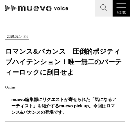
MENU
CLOSE
CLOSE
muevo media
記事を検索する
2020.02.14 Fri
"読者の声を形にする”音楽特化メディア
ロマンス&バカンス 圧倒的ポジティ
ブハイテンション！唯一無二のパーテ
ィーロックに刮目せよ
MENU
人気ワード
Outline
記事一覧
#男性SSW
#ポップス
#女性SSW
#ロック
muevo編集部にリクエストが寄せられた「気になるア
プレスリリース一覧
#男性シンガー
#HR/HM
#女性シンガー
ーティスト」を紹介するmuevo pick up。今回はロマ
ンス&バカンスの登場です。
会社概要
#ヒップホップ
#男性シンガーグループ
#R&B/ソウル
お問い合わせ