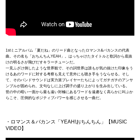
1stミニアルバム「夏だね」のリード曲となったロマンス&バカンスの代表
曲。その名も「おちんちんYEAH」。はっちゃけたタイトルと歌詞から底抜
けの明るさが飛びだすキラーチューンだ。
一見ふざけ倒したような世界観で、その詞世界は誰もが気の抜けた印象をう
けるあのワードに対する考察も見えて意外にも聴き手をうならせる。そし
て、そのバンドサウンドは実力派プレイヤーたちによってガチガチのアンサ
ンブルが固められ、文句なしに上げ調子の盛り上がりを生み出している。
世の中の暗い一面から最も遠い対極にあるワードを遠慮なく高らかに叫ぶか
らこそ、圧倒的なポジティブパワーを感じさせる一曲だ。
・ロマンス＆バカンス「YEAH!おちんちん」【MUSIC
VIDEO】