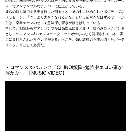
の曲は、同曲からのセルフパロディ的な要素を見せながらも、よりグルーヴ
ィーでダンサンブルなナンバーに仕上がっている。
彼らの持ち味である突き抜けた明るさと、その中に込められたポジティブな
メッセージ。「昨日より大きくなれるかな」という前向きなはずのワードか
らは、楽曲テーマのせいで意味深な響きがほとばしっている。
そして、相変わらずアンサンブルは高次元にまとまり、技巧派ロックバンド
としてのロマンス&バカンスのテクニックが惜しみなく発揮されている。実
力に裏打ちされたサウンドがあるからこそ、強い説得力を兼ね備えたパーテ
ィーソングとして必見だ。
・ロマンス＆バカンス「OH!NO!煩悩~勉強中エロい事が
浮かぶ~」【MUSIC VIDEO】