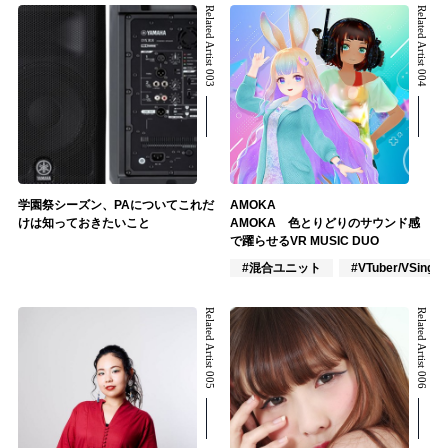
Related Artist 003
Related Artist 004
学園祭シーズン、PAについてこれだ
AMOKA
けは知っておきたいこと
AMOKA 色とりどりのサウンド感
で躍らせるVR MUSIC DUO
#混合ユニット
#VTuber/VSinger
Related Artist 005
Related Artist 006