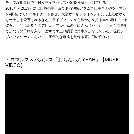
Official SNS
ティブな世界観で、日々ライブハウスやSNSを盛り上げている。
2018年～2019年には自身のホームである池袋アダムで自主企画やツーマン
を4回続けてソールドアウトさせ、大型サーキットイベントにて主催者から
も一推しを公言されるなど、ライブファンから確かな支持を集め続けている
彼ら。下記にある全国デビューアルバムの「はさんじゃった。」も全国各地
でかなりの予約が入り、ますます上り調子に拍車がかかっている。現代ライ
ブハウスシーンにおいて、圧倒的な躍進を見せる要注目の存在だ。
・ロマンス＆バカンス「おちんちんYEAH」【MUSIC
VIDEO】