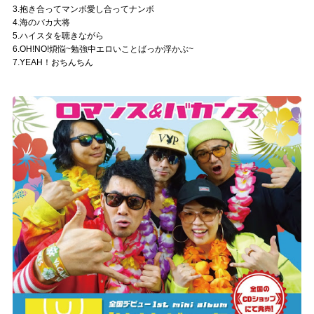
3.抱き合ってマンボ愛し合ってナンボ
4.海のバカ大将
5.ハイスタを聴きながら
6.OH!NO!煩悩~勉強中エロいことばっか浮かぶ~
7.YEAH！おちんちん