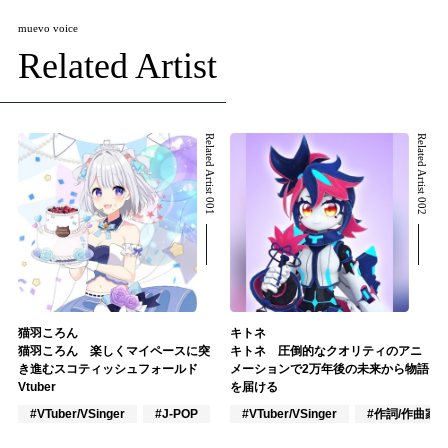
muevo voice
Related Artist
Related Artist 001
Related Artist 002
猫羽ころん
キトネ
猫羽ころん 楽しくマイペースに突
キトネ 圧倒的なクオリティのアニ
き進むスコティッシュフォールド
メーションで2万年後の未来から物語
Vtuber
を届ける
#VTuber/VSinger
#J-POP
#VTuber/VSinger
#作詞/作曲家