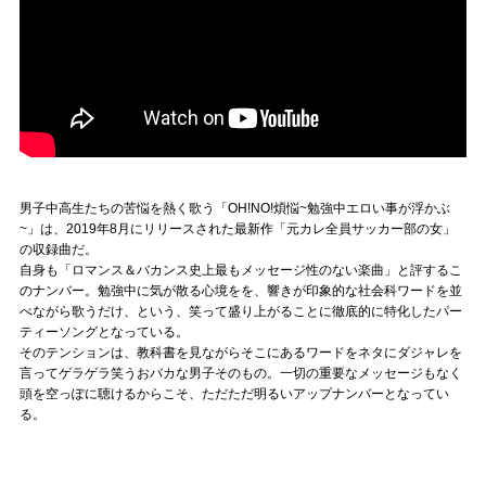
男子中高生たちの苦悩を熱く歌う「OH!NO!煩悩~勉強中エロい事が浮かぶ
~」は、2019年8月にリリースされた最新作「元カレ全員サッカー部の女」
の収録曲だ。
自身も「ロマンス＆バカンス史上最もメッセージ性のない楽曲」と評するこ
のナンバー。勉強中に気が散る心境をを、響きが印象的な社会科ワードを並
べながら歌うだけ、という、笑って盛り上がることに徹底的に特化したパー
ティーソングとなっている。
そのテンションは、教科書を見ながらそこにあるワードをネタにダジャレを
言ってゲラゲラ笑うおバカな男子そのもの。一切の重要なメッセージもなく
頭を空っぽに聴けるからこそ、ただただ明るいアップナンバーとなってい
る。