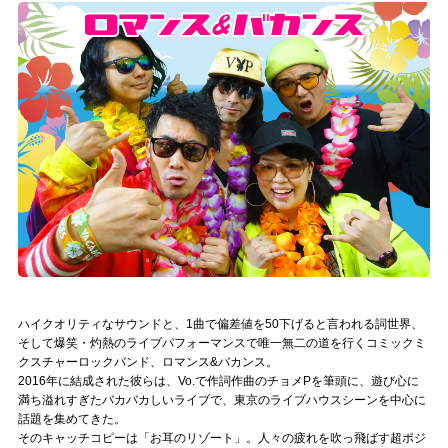
記事リクエスト
ログイン
LINK
muevoクラウドファンディング
muevoコミュニティ
ぶいクラ！by muevo
ぶいコミュ！by muevo
ハイクオリティなサウンドと、1曲で偏差値を50下げると言われる詞世界、
ぶいマガ！ by muevo
そして爆笑・灼熱のライブパフォーマンスで唯一無二の道を行くコミックミ
クスチャーロックバンド、ロマンス&バカンス。
2016年に結成された彼らは、Vo.で作詞作曲のチョメPを筆頭に、遊び心に
満ち溢れすぎたバカバカしいライブで、東京のライブハウスシーンを中心に
Follow us
話題を集めてきた。
そのキャッチコピーは「お耳のリゾート」。人々の疲れを吹っ飛ばす超ポジ