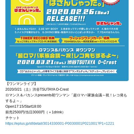
【ワンマンライブ】
2020/3/21（土）渋谷TSUTAYA O-Crest
ロマンス＆バカンスpresents初ワンマン「超ロマバ家族会議～祝！レコ発も
するよ～」
Open17:15/Start18:00
前売2500円/当日3000円（＋1drink）
チケット
https://eplus.jp/sf/detail/3014330001-P0030001P021001?P1=1221