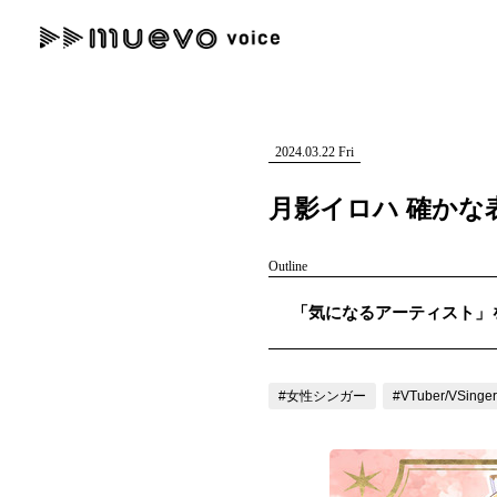
muevo media
記事を検索する
"読者の声を形にする”音楽特化メディア
2024.03.22 Fri
月影イロハ 確かな
Outline
人気ワード
「気になるアーティスト」を紹
MENU
#男性SSW
#ポップス
#女性SSW
#ロック
#男性シンガー
記事一覧
#女性シンガー
#VTuber/VSinger
プレスリリース一覧
会社概要