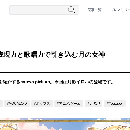
記事一覧
プレスリリ
表現力と歌唱力で引き込む月の女神
介するmuevo pick up。今回は月影イロハの登場です。
#HR/HM
#女性シンガー
#ヒップホップ
#男性シンガーグルー
#VOCALOID
#ポップス
#アニメ/ゲーム
#J-POP
#Youtuber