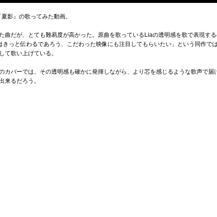
曲『夏影』の歌ってみた動画。
た曲だが、とても難易度が高かった。原曲を歌っているLiaの透明感を歌で表現す
にはきっと伝わるであろう、こだわった映像にも注目してもらいたい」という同作で
して歌い上げている。
のカバーでは、その透明感も確かに発揮しながら、より芯を感じるような歌声で届
出来るだろう。