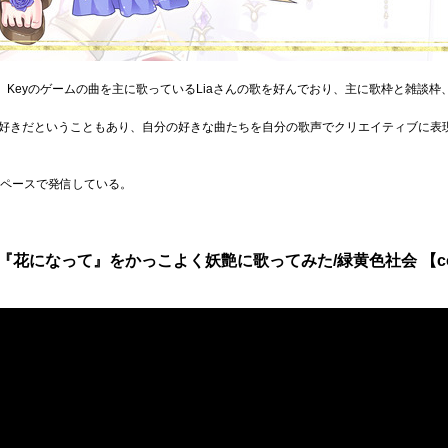
月影イロハ。Keyのゲームの曲を主に歌っているLiaさんの歌を好んでおり、主に歌枠と雑
好きだということもあり、自分の好きな曲たちを自分の歌声でクリエイティブに表現し
のペースで発信している。
花になって』をかっこよく妖艶に歌ってみた/緑黄色社会 【cove