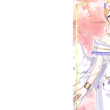
お問い合わせ
記事リクエスト
ログイン
LINK
muevoクラウドファンディング
muevoコミュニティ
ぶいクラ！by muevo
ぶいコミュ！by muevo
ぶいマガ！ by muevo
Follow us