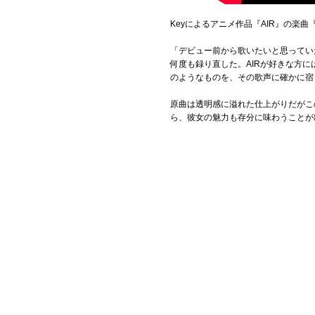
Keyによるアニメ作品『AIR』の楽
「デビュー前から歌いたいと思ってい
何度も録り直した。AIRが好きな方
のようなものを、その歌声に確かに宿
原曲は透明感に溢れた仕上がりだがこ
ら、彼女の魅力も存分に味わうことが