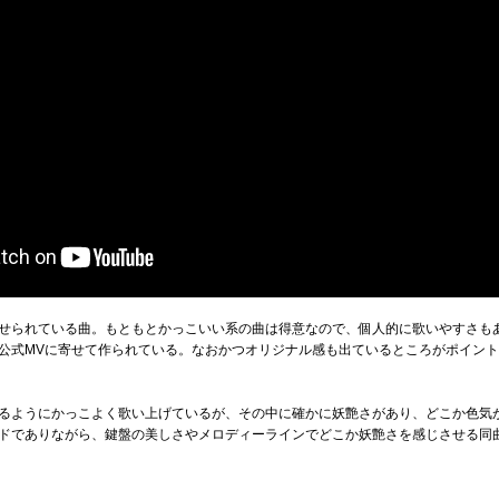
せられている曲。もともとかっこいい系の曲は得意なので、個人的に歌いやすさも
公式MVに寄せて作られている。なおかつオリジナル感も出ているところがポイン
るようにかっこよく歌い上げているが、その中に確かに妖艶さがあり、どこか色気
ドでありながら、鍵盤の美しさやメロディーラインでどこか妖艶さを感じさせる同